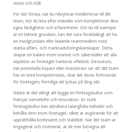
vision och mål.
För det första, när du rekryterar medlemmar till ditt
team, bör du leta efter individer som kompletterar dina
egna färdigheter och erfarenheter. Om du till exempel
är en teknisk grundare, kan det vara fördelaktigt att ha
en medgrundare eller ledande teammedlem med
starka affärs- och marknadsföringskunskaper. Detta
skapar en balans inom teamet och säkerställer att alla
aspekter av företaget hanteras effektivt. Dessutom,
när potentiella köpare eller investerare ser att ditt team
har en bred kompetensbas, ökar det deras förtroende
för företagets förmåga att lyckas på lång sikt.
Vidare är det viktigt att bygga en företagskultur som
främjar samarbete och innovation. En stark
företagskultur kan attrahera talangfulla individer och
behålla dem inom företaget, vilket är avgörande för att
upprätthålla kontinuitet och stabilitet. När ditt team är
engagerat och motiverat, är de mer benägna att