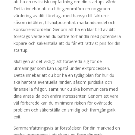
att ha en realistisk uppfattning om din startups värde.
Detta innebär att du bör genomföra en noggrann
värdering av ditt företag, med hänsyn till faktorer
såsom intäkter, tillväxtpotential, marknadsandel och
konkurrensfördelar. Genom att ha en klar bild av ditt
företags värde kan du bättre förhandla med potentiella
köpare och säkerställa att du får ett rättvist pris för din
startup.
Slutligen är det viktigt att förbereda sig för de
utmaningar som kan uppstå under exitprocessen.
Detta innebär att du bör ha en tydlig plan för hur du
ska hantera eventuella hinder, såsom juridiska och
finansiella frågor, samt hur du ska kommunicera med
dina anställda och andra intressenter. Genom att vara
väl förberedd kan du minimera risken för oväntade
problem och säkerställa en smidig och framgångsrik
exit.
Sammanfattningsvis är förståelsen för din marknad en
nyckelkomponent i att skapa en framgångsrik