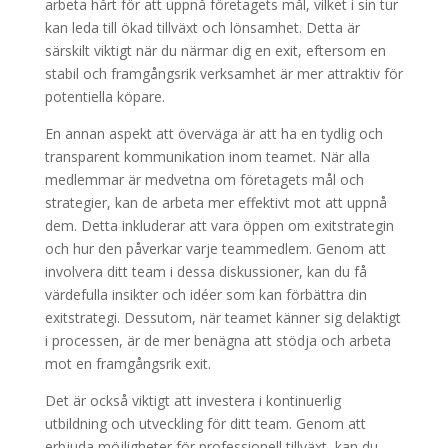
arbeta hårt för att uppnå företagets mål, vilket i sin tur
kan leda till ökad tillväxt och lönsamhet. Detta är
särskilt viktigt när du närmar dig en exit, eftersom en
stabil och framgångsrik verksamhet är mer attraktiv för
potentiella köpare.
En annan aspekt att överväga är att ha en tydlig och
transparent kommunikation inom teamet. När alla
medlemmar är medvetna om företagets mål och
strategier, kan de arbeta mer effektivt mot att uppnå
dem. Detta inkluderar att vara öppen om exitstrategin
och hur den påverkar varje teammedlem. Genom att
involvera ditt team i dessa diskussioner, kan du få
värdefulla insikter och idéer som kan förbättra din
exitstrategi. Dessutom, när teamet känner sig delaktigt
i processen, är de mer benägna att stödja och arbeta
mot en framgångsrik exit.
Det är också viktigt att investera i kontinuerlig
utbildning och utveckling för ditt team. Genom att
erbjuda möjligheter för professionell tillväxt, kan du