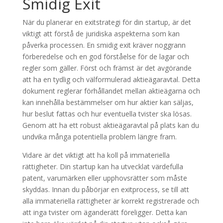
Smidig Exit
När du planerar en exitstrategi för din startup, är det
viktigt att förstå de juridiska aspekterna som kan
påverka processen. En smidig exit kräver noggrann
förberedelse och en god förståelse för de lagar och
regler som gäller. Först och främst är det avgörande
att ha en tydlig och välformulerad aktieägaravtal. Detta
dokument reglerar förhållandet mellan aktieägarna och
kan innehålla bestämmelser om hur aktier kan säljas,
hur beslut fattas och hur eventuella tvister ska lösas.
Genom att ha ett robust aktieägaravtal på plats kan du
undvika många potentiella problem längre fram.
Vidare är det viktigt att ha koll på immateriella
rättigheter. Din startup kan ha utvecklat värdefulla
patent, varumärken eller upphovsrätter som måste
skyddas. Innan du påbörjar en exitprocess, se till att
alla immateriella rättigheter är korrekt registrerade och
att inga tvister om äganderätt föreligger. Detta kan