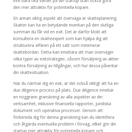
inte bara öka värdet på din startup utan också göra
den mer attraktiv för potentiella köpare.
En annan viktig aspekt att överväga är skatteplanering.
Skatter kan ha en betydande inverkan på den slutliga
summan du får vid en exit. Det är därför klokt att
konsultera en skatteexpert som kan hjälpa dig att
strukturera affären på ett sätt som minimerar
skattebördan. Detta kan innebära att man överväger
olika typer av exitstrategier, såsom försäljning av aktier
kontra försäljning av tillgångar, och hur dessa påverkar
din skattesituation.
När du närmar dig en exit, är det också viktigt att ha en
due diligence-process på plats. Due diligence innebär
en noggrann granskning av alla aspekter av din
verksamhet, inklusive finansiella rapporter, juridiska
dokument och operativa processer. Genom att
förbereda dig för denna granskning kan du identifiera
och åtgärda eventuella problem i förväg, vilket gör din
startup mer attraktiv för potentiella köpare och