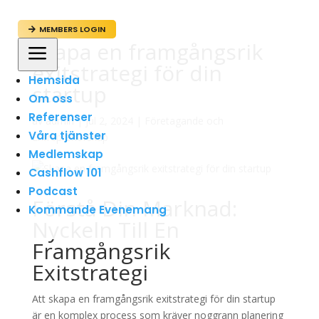
MEMBERS LOGIN

Skapa en framgångsrik
a
exitstrategi för din
Hemsida
startup
Om oss
Referenser
av
admin
|
jul 2, 2024
|
Företagande och
Våra tjänster
Entreprenörskap
Medlemskap
Cashflow 101
Podcast
Förstå Din Marknad:
Kommande Evenemang
Nyckeln Till En
Framgångsrik
Exitstrategi
Att skapa en framgångsrik exitstrategi för din startup
är en komplex process som kräver noggrann planering