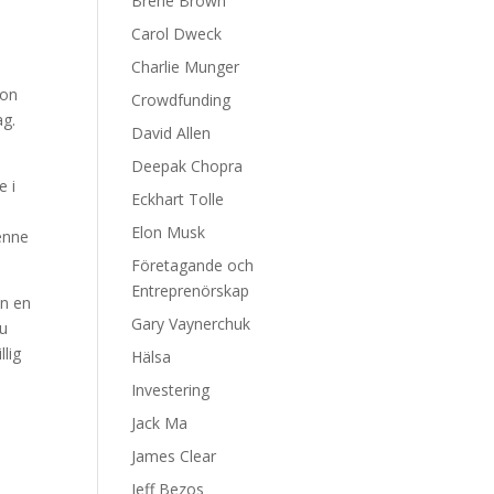
Brene Brown
Carol Dweck
Charlie Munger
gon
Crowdfunding
ag.
David Allen
Deepak Chopra
e i
Eckhart Tolle
Elon Musk
denne
Företagande och
Entreprenörskap
an en
Gary Vaynerchuk
du
llig
Hälsa
Investering
Jack Ma
James Clear
Jeff Bezos