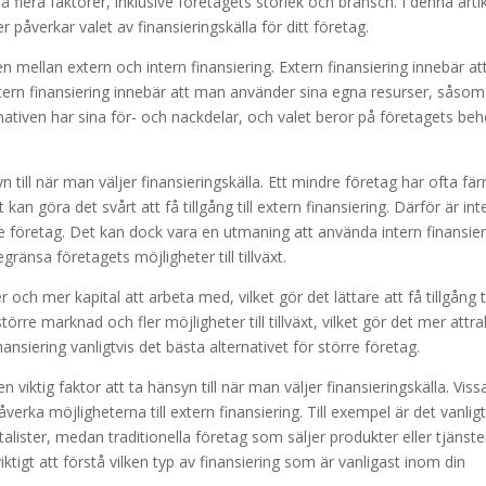
på flera faktorer, inklusive företagets storlek och bransch. I denna arti
 påverkar valet av finansieringskälla för ditt företag.
den mellan extern och intern finansiering. Extern finansiering innebär at
ntern finansiering innebär att man använder sina egna resurser, såsom
rnativen har sina för- och nackdelar, och valet beror på företagets be
n till när man väljer finansieringskälla. Ett mindre företag har ofta fär
kan göra det svårt att få tillgång till extern finansiering. Därför är int
dre företag. Det kan dock vara en utmaning att använda intern finansie
ränsa företagets möjligheter till tillväxt.
 och mer kapital att arbeta med, vilket gör det lättare att få tillgång ti
örre marknad och fler möjligheter till tillväxt, vilket gör det mer attra
nansiering vanligtvis det bästa alternativet för större företag.
iktig faktor att ta hänsyn till när man väljer finansieringskälla. Viss
verka möjligheterna till extern finansiering. Till exempel är det vanligt
italister, medan traditionella företag som säljer produkter eller tjänste
iktigt att förstå vilken typ av finansiering som är vanligast inom din