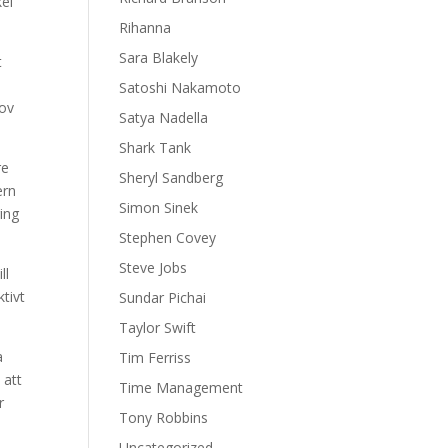
kel
Rihanna
Sara Blakely
t
Satoshi Nakamoto
hov
Satya Nadella
Shark Tank
re
Sheryl Sandberg
ern
Simon Sinek
ring
Stephen Covey
Steve Jobs
ll
ktivt
Sundar Pichai
Taylor Swift
a
Tim Ferriss
 att
Time Management
r
Tony Robbins
Uncategorized