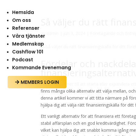
Hemsida
Så väljer du rätt finan
Om oss
Referenser
av
admin
|
jun 3, 2024
|
Företagande och Entre
Våra tjänster
Medlemskap
Cashflow 101
Podcast
Fördelar och nackdela
Kommande Evenemang
finansieringsalternati
MEMBERS LOGIN

När det kommer till att starta eller expandera et
finns många olika alternativ att välja mellan, och
denna artikel kommer vi att titta närmare på förd
hjälpa dig att välja rätt finansieringskälla för ditt
Ett vanligt alternativ för att finansiera ett före
stabil affärsplan och en god kreditvärdighet. F
vilket kan hjälpa dig att snabbt komma igång med