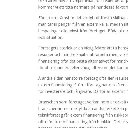
olika alternativ att välja mellan, och valet beror 
kommer vi att titta närmare på hur dessa faktorer
Först och främst är det viktigt att förstå skillna
man tar in pengar från en extern källa, medan i
besparingar eller vinst från företaget. Båda alte
och situation.
Företagets storlek är en viktig faktor att ta hänsy
resurser och mindre kapital att arbeta med, vilket 
finansiering ofta det bästa alternativet för min
för att expandera eller växa, eftersom det kan beg
Å andra sidan har större företag ofta fler resurser
extern finansiering. Större företag har också en st
för investerare och långivare. Därför är extern fi
Branschen som företaget verkar inom är också en v
branscher är mer riskfyllda än andra, vilket kan på
teknikföretag får extern finansiering från riskkap
ofta får extern finansiering från banklån. Det är v