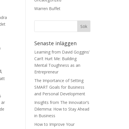
Warren Buffet
ndra
 det
Senaste inläggen
a
Learning from David Goggins’
Can’t Hurt Me: Building
Mental Toughness as an
 Å
Entrepreneur
att
The Importance of Setting
SMART Goals for Business
and Personal Development
s
 är
Insights from The Innovator’s
 de
Dilemma: How to Stay Ahead
in Business
How to Improve Your