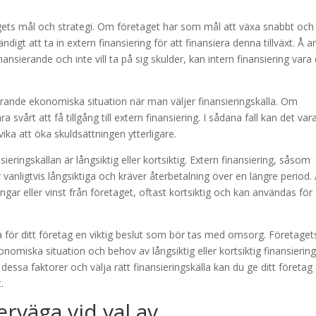
etagets mål och strategi. Om företaget har som mål att växa snabbt och
igt att ta in extern finansiering för att finansiera denna tillväxt. Å a
nsierande och inte vill ta på sig skulder, kan intern finansiering vara
arande ekonomiska situation när man väljer finansieringskälla. Om
svårt att få tillgång till extern finansiering. I sådana fall kan det var
vika att öka skuldsättningen ytterligare.
nsieringskällan är långsiktig eller kortsiktig. Extern finansiering, såsom
är vanligtvis långsiktiga och kräver återbetalning över en längre period.
ngar eller vinst från företaget, oftast kortsiktig och kan användas för 
a för ditt företag en viktig beslut som bör tas med omsorg. Företaget
nomiska situation och behov av långsiktig eller kortsiktig finansiering
essa faktorer och välja rätt finansieringskälla kan du ge ditt företag
.
erväga vid val av