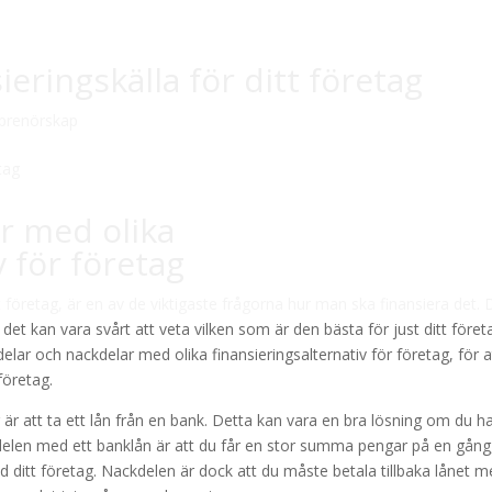
sieringskälla för ditt företag
prenörskap
r med olika
v för företag
t företag, är en av de viktigaste frågorna hur man ska finansiera det. 
 det kan vara svårt att veta vilken som är den bästa för just ditt företa
elar och nackdelar med olika finansieringsalternativ för företag, för a
 företag.
tag är att ta ett lån från en bank. Detta kan vara en bra lösning om du h
ördelen med ett banklån är att du får en stor summa pengar på en gång
 ditt företag. Nackdelen är dock att du måste betala tillbaka lånet 