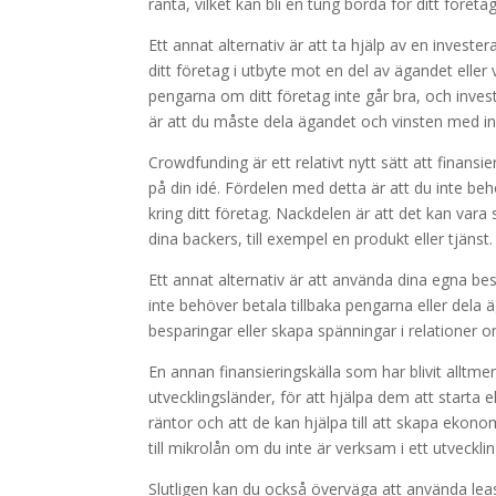
ränta, vilket kan bli en tung börda för ditt föret
Ett annat alternativ är att ta hjälp av en invester
ditt företag i utbyte mot en del av ägandet eller
pengarna om ditt företag inte går bra, och inve
är att du måste dela ägandet och vinsten med inv
Crowdfunding är ett relativt nytt sätt att finans
på din idé. Fördelen med detta är att du inte beh
kring ditt företag. Nackdelen är att det kan vara s
dina backers, till exempel en produkt eller tjänst.
Ett annat alternativ är att använda dina egna bes
inte behöver betala tillbaka pengarna eller dela
besparingar eller skapa spänningar i relationer o
En annan finansieringskälla som har blivit alltme
utvecklingsländer, för att hjälpa dem att starta 
räntor och att de kan hjälpa till att skapa ekonom
till mikrolån om du inte är verksam i ett utveckli
Slutligen kan du också överväga att använda leasi