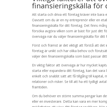
finansieringskälla för 
Att starta och driva ett företag kräver inte bara e
Oavsett om du är en ny entreprenör eller en etabl
finansieringskälla för ditt företag. Det finns mån
försöka avgöra vilken som är bäst för just ditt fö
överväga när du väljer finansieringskälla för ditt 
Först och främst är det viktigt att förstå att det 
företag är unikt och har olika behov och förutsät
väljer den finansieringskälla som bäst passar ditt
En viktig faktor att överväga är hur mycket ka
starta eller expandera ditt företag, kan det vara 
enkelt och snabbt sätt att få tillgång till kapita
relationer och risker. Se till att ha ett tydligt av
framtiden.
Om du behöver en större summa pengar kan det v
eller en investerare. Detta kan vara en mer kompl
möjligheten att växa ditt företag snabbare. När du