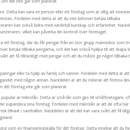
ag om det inte går som planerat.
are. Detta kan vara en person eller ett företag som är villig att invester
 vinsten. Fördelen med detta är att du inte behöver betala tillbaka
steraren kan också bidra med värdefull kunskap och erfarenhet. Nackd
esteraren, vilket kan påverka din kontroll över företaget.
iera ett företag, där du får pengar från en stor grupp människor som tr
över betala tillbaka pengarna, och det kan också hjälpa till att skapa 
vårt att få tillräckligt med pengar och att du måste ge något tillbaka ti
paringar eller ta hjälp av familj och vänner. Fördelen med detta är att
 ägandet med någon annan. Nackdelen är att du riskerar att förlora din
m ditt företag inte går som planerat.
r populär är mikrolån. Detta är små lån som ges till småföretagare, of
eller expandera sina företag. Fördelen med mikrolån är att de ofta har
isk tillväxt i samhällen. Nackdelen är att det kan vara svårt att få till
ngsland.
ng som en finansieringskälla för ditt företag. Detta innebär att du hy