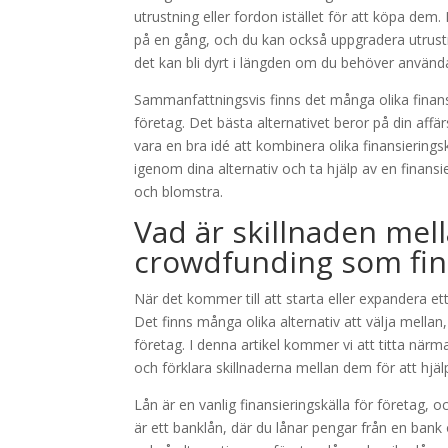
utrustning eller fordon istället för att köpa de
på en gång, och du kan också uppgradera utrustn
det kan bli dyrt i längden om du behöver använda
Sammanfattningsvis finns det många olika finansier
företag. Det bästa alternativet beror på din affä
vara en bra idé att kombinera olika finansieringsk
igenom dina alternativ och ta hjälp av en finansi
och blomstra.
Vad är skillnaden mell
crowdfunding som fina
När det kommer till att starta eller expandera ett
Det finns många olika alternativ att välja mellan
företag. I denna artikel kommer vi att titta närma
och förklara skillnaderna mellan dem för att hjälpa
Lån är en vanlig finansieringskälla för företag, o
är ett banklån, där du lånar pengar från en bank