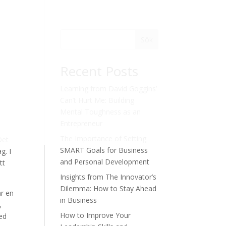
Sök
Recent Posts
Learning from David Goggins’
Can’t Hurt Me: Building
Mental Toughness as an
Entrepreneur
The Importance of Setting
Det
SMART Goals for Business
g. I
and Personal Development
tt
Insights from The Innovator’s
Dilemma: How to Stay Ahead
ar en
in Business
,
How to Improve Your
med