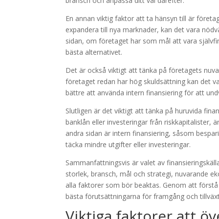
bransch och anpassa ditt val därefter.
En annan viktig faktor att ta hänsyn till är för
expandera till nya marknader, kan det vara nödvänd
sidan, om företaget har som mål att vara självfina
bästa alternativet.
Det är också viktigt att tänka på företagets nuv
företaget redan har hög skuldsättning kan det vara 
bättre att använda intern finansiering för att und
Slutligen är det viktigt att tänka på huruvida fina
banklån eller investeringar från riskkapitalister, 
andra sidan är intern finansiering, såsom bespari
täcka mindre utgifter eller investeringar.
Sammanfattningsvis är valet av finansieringskäll
storlek, bransch, mål och strategi, nuvarande eko
alla faktorer som bör beaktas. Genom att förstå d
bästa förutsättningarna för framgång och tillväxt
Viktiga faktorer att öv