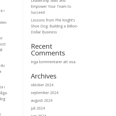
Leadership Skills and
Empower Your Team to
a i
Succeed
Lessons from Phil Knight’s
elen
Shoe Dog: Building a Billion-
Dollar Business
or
buzz
Recent
ll
Comments
Inga kommentarer att visa.
 du
a
Archives
oktober 2024
ta i
september 2024
 låga
gång
augusti 2024
juli 2024
r
juni 2024