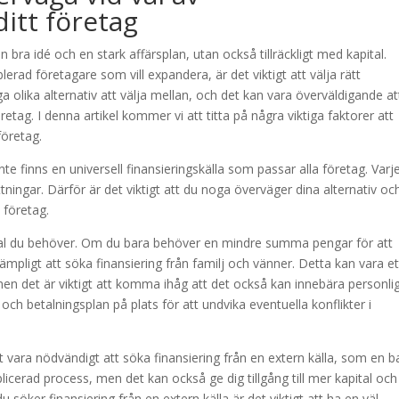
ditt företag
n bra idé och en stark affärsplan, utan också tillräckligt med kapital.
erad företagare som vill expandera, är det viktigt att välja rätt
ga olika alternativ att välja mellan, och det kan vara överväldigande at
retag. I denna artikel kommer vi att titta på några viktiga faktorer att
företag.
inte finns en universell finansieringskälla som passar alla företag. Varj
tningar. Därför är det viktigt att du noga överväger dina alternativ oc
 företag.
pital du behöver. Om du bara behöver en mindre summa pengar för att
lämpligt att söka finansiering från familj och vänner. Detta kan vara et
l, men det är viktigt att komma ihåg att det också kan innebära personli
tal och betalningsplan på plats för att undvika eventuella konflikter i
ara nödvändigt att söka finansiering från en extern källa, som en b
icerad process, men det kan också ge dig tillgång till mer kapital och
 söker finansiering från en extern källa är det viktigt att ha en väl