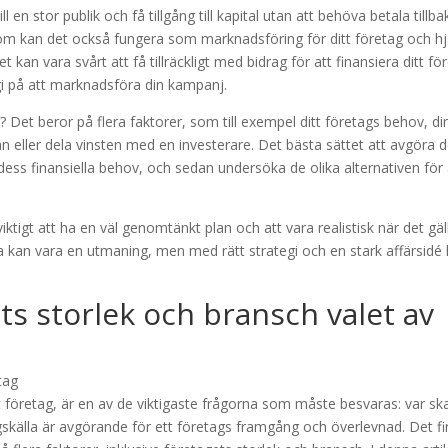
en stor publik och få tillgång till kapital utan att behöva betala tillba
om kan det också fungera som marknadsföring för ditt företag och hj
t kan vara svårt att få tillräckligt med bidrag för att finansiera ditt fö
gi på att marknadsföra din kampanj.
ag? Det beror på flera faktorer, som till exempel ditt företags behov, di
lån eller dela vinsten med en investerare. Det bästa sättet att avgöra d
dess finansiella behov, och sedan undersöka de olika alternativen för 
viktigt att ha en väl genomtänkt plan och att vara realistisk när det gäl
älla kan vara en utmaning, men med rätt strategi och en stark affärsidé
ts storlek och bransch valet av
tt företag, är en av de viktigaste frågorna som måste besvaras: var sk
gskälla är avgörande för ett företags framgång och överlevnad. Det f