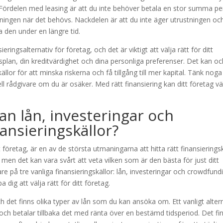
m. Fördelen med leasing är att du inte behöver betala en stor summa p
ingen när det behövs. Nackdelen är att du inte äger utrustningen och
 den under en längre tid.
ingsalternativ för företag, och det är viktigt att välja rätt för ditt
rsplan, din kreditvärdighet och dina personliga preferenser. Det kan o
ällor för att minska riskerna och få tillgång till mer kapital. Tänk noga
ell rådgivare om du är osäker. Med rätt finansiering kan ditt företag v
an lån, investeringar och
nsieringskällor?
 företag, är en av de största utmaningarna att hitta rätt finansieringsk
, men det kan vara svårt att veta vilken som är den bästa för just ditt
re på tre vanliga finansieringskällor: lån, investeringar och crowdfund
 dig att välja rätt för ditt företag.
ch det finns olika typer av lån som du kan ansöka om. Ett vanligt alter
 och betalar tillbaka det med ränta över en bestämd tidsperiod. Det fi