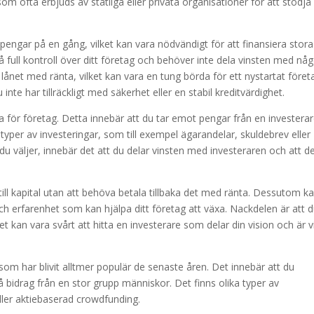
m ofta erbjuds av statliga eller privata organisationer för att stödja
engar på en gång, vilket kan vara nödvändigt för att finansiera stora
å full kontroll över ditt företag och behöver inte dela vinsten med nå
lånet med ränta, vilket kan vara en tung börda för ett nystartat föret
nte har tillräckligt med säkerhet eller en stabil kreditvärdighet.
la för företag. Detta innebär att du tar emot pengar från en investerar
 typer av investeringar, som till exempel ägarandelar, skuldebrev eller
g du väljer, innebär det att du delar vinsten med investeraren och att 
 till kapital utan att behöva betala tillbaka det med ränta. Dessutom k
h erfarenhet som kan hjälpa ditt företag att växa. Nackdelen är att 
t kan vara svårt att hitta en investerare som delar din vision och är vi
 som har blivit alltmer populär de senaste åren. Det innebär att du
 bidrag från en stor grupp människor. Det finns olika typer av
ller aktiebaserad crowdfunding.