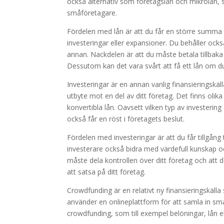
också alternativ som företagslån och mikrolån, so
småföretagare.
Fördelen med lån är att du får en större summa p
investeringar eller expansioner. Du behåller ocks
annan. Nackdelen är att du måste betala tillbaka 
Dessutom kan det vara svårt att få ett lån om du i
Investeringar är en annan vanlig finansieringskäl
utbyte mot en del av ditt företag. Det finns olika
konvertibla lån. Oavsett vilken typ av investerin
också får en röst i företagets beslut.
Fördelen med investeringar är att du får tillgång
investerare också bidra med värdefull kunskap oc
måste dela kontrollen över ditt företag och att de
att satsa på ditt företag.
Crowdfunding är en relativt ny finansieringskälla
använder en onlineplattform för att samla in små
crowdfunding, som till exempel belöningar, lån e