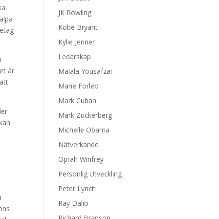
ka
JK Rowling
älpa
Kobe Bryant
retag
Kylie Jenner
Ledarskap
n
et är
Malala Yousafzai
att
Marie Forleo
Mark Cuban
ler
Mark Zuckerberg
 kan
Michelle Obama
Nätverkande
Oprah Winfrey
Personlig Utveckling
Peter Lynch
a
Ray Dalio
inns
Richard Branson