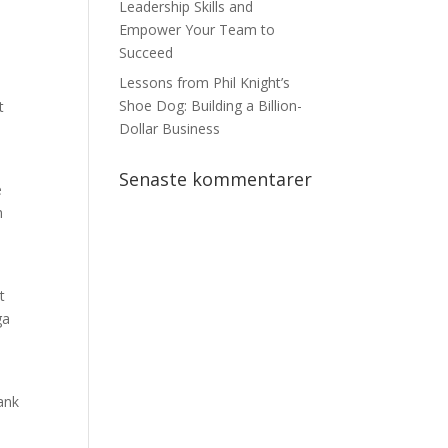
Leadership Skills and
Empower Your Team to
Succeed
Lessons from Phil Knight’s
Shoe Dog: Building a Billion-
t
Dollar Business
Senaste kommentarer
e
h
t
ga
ank