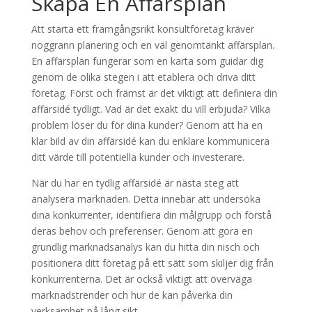
Skapa En Affärsplan
Att starta ett framgångsrikt konsultföretag kräver
noggrann planering och en väl genomtänkt affärsplan.
En affärsplan fungerar som en karta som guidar dig
genom de olika stegen i att etablera och driva ditt
företag. Först och främst är det viktigt att definiera din
affärsidé tydligt. Vad är det exakt du vill erbjuda? Vilka
problem löser du för dina kunder? Genom att ha en
klar bild av din affärsidé kan du enklare kommunicera
ditt värde till potentiella kunder och investerare.
När du har en tydlig affärsidé är nästa steg att
analysera marknaden. Detta innebär att undersöka
dina konkurrenter, identifiera din målgrupp och förstå
deras behov och preferenser. Genom att göra en
grundlig marknadsanalys kan du hitta din nisch och
positionera ditt företag på ett sätt som skiljer dig från
konkurrenterna. Det är också viktigt att överväga
marknadstrender och hur de kan påverka din
verksamhet på lång sikt.