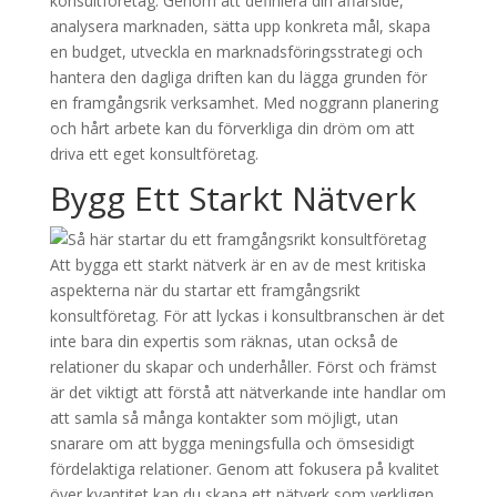
konsultföretag. Genom att definiera din affärsidé,
analysera marknaden, sätta upp konkreta mål, skapa
en budget, utveckla en marknadsföringsstrategi och
hantera den dagliga driften kan du lägga grunden för
en framgångsrik verksamhet. Med noggrann planering
och hårt arbete kan du förverkliga din dröm om att
driva ett eget konsultföretag.
Bygg Ett Starkt Nätverk
Att bygga ett starkt nätverk är en av de mest kritiska
aspekterna när du startar ett framgångsrikt
konsultföretag. För att lyckas i konsultbranschen är det
inte bara din expertis som räknas, utan också de
relationer du skapar och underhåller. Först och främst
är det viktigt att förstå att nätverkande inte handlar om
att samla så många kontakter som möjligt, utan
snarare om att bygga meningsfulla och ömsesidigt
fördelaktiga relationer. Genom att fokusera på kvalitet
över kvantitet kan du skapa ett nätverk som verkligen