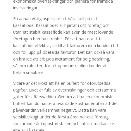
ekonomiska överraskningar och planera för framtida
investeringar.
En annan viktig aspekt är att hålla koll på ditt
kassaflöde. Kassaflödet är hjärtat i ditt företag och
utan ett stabilt kassaflöde kan även de mest lovande
företagen hamna i trubbel. För att hantera ditt
kassaflöde effektivt, se till att fakturera dina kunder i tid
och följ upp på obetalda fakturor. Det kan också vara
en bra idé att erbjuda incitament för tidig betalning,
såsom rabatter, för att uppmuntra dina kunder att
betala snabbare.
Vidare är det klokt att ha en buffert för oförutsedda
utgifter. Livet är fullt av överraskningar och detsamma
gäller för affärsvärlden. Genom att ha en ekonomisk
buffert kan du hantera oväntade kostnader utan att det
påverkar din verksamhet negativt. Detta kan vara
särskilt viktigt under de första åren när ditt företag
fortfarande är i uppstartsfasen och intäkterna kanske
inte är så stabila.