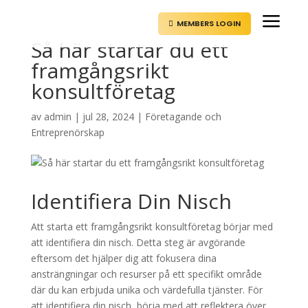
a
MEMBERS LOGIN

Så här startar du ett
framgångsrikt
konsultföretag
av
admin
|
jul 28, 2024
|
Företagande och
Entreprenörskap
Identifiera Din Nisch
Att starta ett framgångsrikt konsultföretag börjar med
att identifiera din nisch. Detta steg är avgörande
eftersom det hjälper dig att fokusera dina
ansträngningar och resurser på ett specifikt område
där du kan erbjuda unika och värdefulla tjänster. För
att identifiera din nisch, börja med att reflektera över