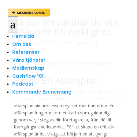
MEMBERS LOGIN

Så här förvandlar du din
a
affärsidé till verklighet
Hemsida
av
admin
|
jul 28, 2024
|
Företagande och
Om oss
Entreprenörskap
Referenser
Våra tjänster
Medlemskap
Cashflow 101
Skapa En Affärsplan
Podcast
Kommande Evenemang
Att förvandla en affärsidé till verklighet kan kännas som
en överväldigande uppgift, men med en välstrukturerad
affärsplan blir processen mycket mer hanterbar. En
affärsplan fungerar som en karta som guidar dig
genom varje steg av din företagsresa, från idé till
framgångsrik verksamhet. För att skapa en effektiv
affärsplan är det viktigt att börja med att tydligt