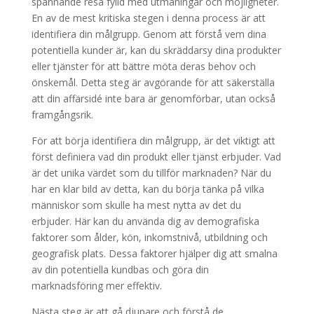
spännande resa fylld med utmaningar och möjligheter.
En av de mest kritiska stegen i denna process är att
identifiera din målgrupp. Genom att förstå vem dina
potentiella kunder är, kan du skräddarsy dina produkter
eller tjänster för att bättre möta deras behov och
önskemål. Detta steg är avgörande för att säkerställa
att din affärsidé inte bara är genomförbar, utan också
framgångsrik.
För att börja identifiera din målgrupp, är det viktigt att
först definiera vad din produkt eller tjänst erbjuder. Vad
är det unika värdet som du tillför marknaden? När du
har en klar bild av detta, kan du börja tänka på vilka
människor som skulle ha mest nytta av det du
erbjuder. Här kan du använda dig av demografiska
faktorer som ålder, kön, inkomstnivå, utbildning och
geografisk plats. Dessa faktorer hjälper dig att smalna
av din potentiella kundbas och göra din
marknadsföring mer effektiv.
Nästa steg är att gå djupare och förstå de