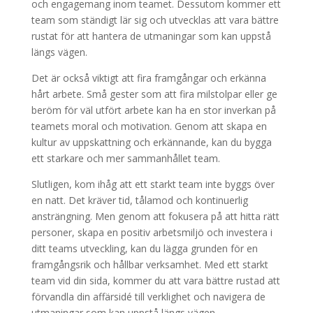
och engagemang inom teamet. Dessutom kommer ett
team som ständigt lär sig och utvecklas att vara bättre
rustat för att hantera de utmaningar som kan uppstå
längs vägen.
Det är också viktigt att fira framgångar och erkänna
hårt arbete. Små gester som att fira milstolpar eller ge
beröm för väl utfört arbete kan ha en stor inverkan på
teamets moral och motivation. Genom att skapa en
kultur av uppskattning och erkännande, kan du bygga
ett starkare och mer sammanhållet team.
Slutligen, kom ihåg att ett starkt team inte byggs över
en natt. Det kräver tid, tålamod och kontinuerlig
ansträngning. Men genom att fokusera på att hitta rätt
personer, skapa en positiv arbetsmiljö och investera i
ditt teams utveckling, kan du lägga grunden för en
framgångsrik och hållbar verksamhet. Med ett starkt
team vid din sida, kommer du att vara bättre rustad att
förvandla din affärsidé till verklighet och navigera de
utmaningar som kan uppstå längs vägen.