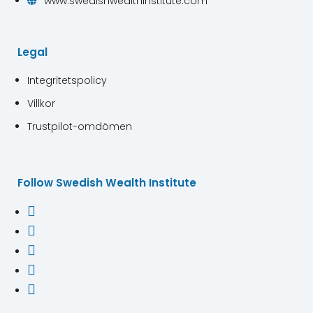
www.swedishwealthinstitute.com

Legal
Integritetspolicy
Villkor
Trustpilot-omdömen
Follow Swedish Wealth Institute




