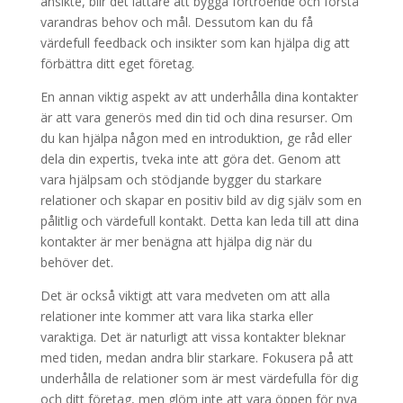
ansikte, blir det lättare att bygga förtroende och förstå
varandras behov och mål. Dessutom kan du få
värdefull feedback och insikter som kan hjälpa dig att
förbättra ditt eget företag.
En annan viktig aspekt av att underhålla dina kontakter
är att vara generös med din tid och dina resurser. Om
du kan hjälpa någon med en introduktion, ge råd eller
dela din expertis, tveka inte att göra det. Genom att
vara hjälpsam och stödjande bygger du starkare
relationer och skapar en positiv bild av dig själv som en
pålitlig och värdefull kontakt. Detta kan leda till att dina
kontakter är mer benägna att hjälpa dig när du
behöver det.
Det är också viktigt att vara medveten om att alla
relationer inte kommer att vara lika starka eller
varaktiga. Det är naturligt att vissa kontakter bleknar
med tiden, medan andra blir starkare. Fokusera på att
underhålla de relationer som är mest värdefulla för dig
och ditt företag, men glöm inte att vara öppen för nya