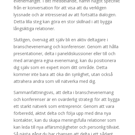
evenemanget. I ditt meddelande, nämn något specifikt
från er konversation för att visa att du verkligen
lyssnade och är intresserad av att fortsätta dialogen.
Detta lilla steg kan göra en stor skillnad i att bygga
långsiktiga relationer.
Slutligen, överväg att själv bli en aktiv deltagare i
branschevenemang och konferenser. Genom att hålla
presentationer, delta i paneldiskussioner eller till och
med arrangera egna evenemang, kan du positionera
dig själv som en expert inom ditt område. Detta
kommer inte bara att öka din synlighet, utan också
attrahera andra som vill nätverka med dig.
Sammanfattningsvis, att delta i branschevenemang
och konferenser är en ovärderlig strategi för att bygga
ett starkt nätverk som entreprenör. Genom att vara
förberedd, aktivt delta och följa upp med dina nya
kontakter, kan du skapa meningsfulla relationer som
kan leda till nya affärsmöjligheter och personlig tillväxt.
Så nästa gång du har chansen att delta i ett sådant