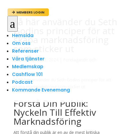
MEMBERS LOGIN

Så här använder du Seth
a
Godins principer för att
Hemsida
skapa marknadsföring
Om oss
som sticker ut
Referenser
Våra tjänster
av
admin
|
sep 1, 2024
|
Företagande och
Medlemskap
Entreprenörskap
Cashflow 101
Podcast
Kommande Evenemang
Förstå Din Publik:
Nyckeln Till Effektiv
Marknadsföring
Att förstå din publik är en av de mest kritiska