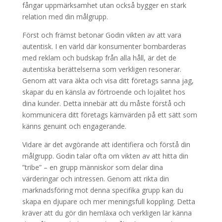
fångar uppmärksamhet utan också bygger en stark
relation med din målgrupp.
Först och främst betonar Godin vikten av att vara
autentisk. I en värld där konsumenter bombarderas
med reklam och budskap från alla håll, är det de
autentiska berättelserna som verkligen resonerar.
Genom att vara äkta och visa ditt företags sanna jag,
skapar du en känsla av förtroende och lojalitet hos
dina kunder. Detta innebär att du måste förstå och
kommunicera ditt företags kärnvärden på ett sätt som
känns genuint och engagerande.
Vidare är det avgörande att identifiera och förstå din
målgrupp. Godin talar ofta om vikten av att hitta din
”tribe” – en grupp människor som delar dina
värderingar och intressen. Genom att rikta din
marknadsföring mot denna specifika grupp kan du
skapa en djupare och mer meningsfull koppling. Detta
kräver att du gör din hemläxa och verkligen lär känna