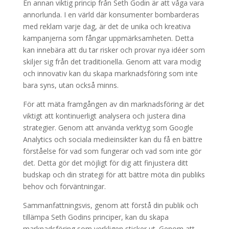
En annan viktig princip från Seth Godin är att våga vara
annorlunda. I en värld där konsumenter bombarderas
med reklam varje dag, är det de unika och kreativa
kampanjerna som fångar uppmärksamheten. Detta
kan innebära att du tar risker och provar nya idéer som
skiljer sig från det traditionella. Genom att vara modig
och innovativ kan du skapa marknadsföring som inte
bara syns, utan också minns.
För att mäta framgången av din marknadsföring är det
viktigt att kontinuerligt analysera och justera dina
strategier. Genom att använda verktyg som Google
Analytics och sociala medieinsikter kan du få en bättre
förståelse för vad som fungerar och vad som inte gör
det. Detta gör det möjligt för dig att finjustera ditt
budskap och din strategi för att bättre möta din publiks
behov och förväntningar.
Sammanfattningsvis, genom att förstå din publik och
tillämpa Seth Godins principer, kan du skapa
marknadsföring som verkligen sticker ut. Genom att