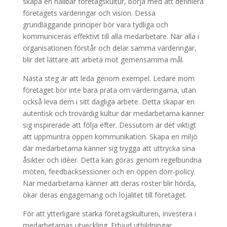
skapa en hållbar företagskultur, börja med att definiera
företagets värderingar och vision. Dessa
grundläggande principer bör vara tydliga och
kommuniceras effektivt till alla medarbetare. När alla i
organisationen förstår och delar samma värderingar,
blir det lättare att arbeta mot gemensamma mål.
Nästa steg är att leda genom exempel. Ledare inom
företaget bör inte bara prata om värderingarna, utan
också leva dem i sitt dagliga arbete. Detta skapar en
autentisk och trovärdig kultur där medarbetarna känner
sig inspirerade att följa efter. Dessutom är det viktigt
att uppmuntra öppen kommunikation. Skapa en miljö
där medarbetarna känner sig trygga att uttrycka sina
åsikter och idéer. Detta kan göras genom regelbundna
möten, feedbacksessioner och en öppen dörr-policy.
När medarbetarna känner att deras röster blir hörda,
ökar deras engagemang och lojalitet till företaget.
För att ytterligare stärka företagskulturen, investera i
medarbetarnas utveckling. Erbjud utbildningar,