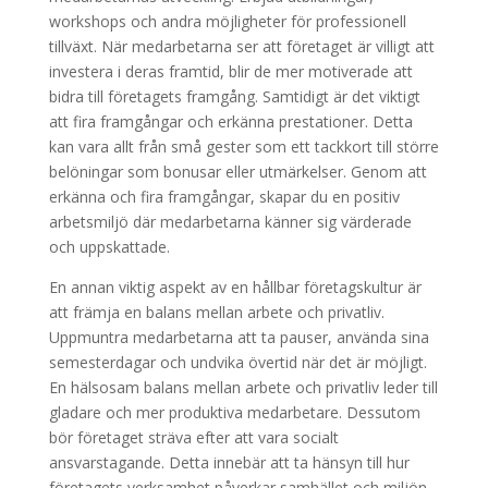
workshops och andra möjligheter för professionell
tillväxt. När medarbetarna ser att företaget är villigt att
investera i deras framtid, blir de mer motiverade att
bidra till företagets framgång. Samtidigt är det viktigt
att fira framgångar och erkänna prestationer. Detta
kan vara allt från små gester som ett tackkort till större
belöningar som bonusar eller utmärkelser. Genom att
erkänna och fira framgångar, skapar du en positiv
arbetsmiljö där medarbetarna känner sig värderade
och uppskattade.
En annan viktig aspekt av en hållbar företagskultur är
att främja en balans mellan arbete och privatliv.
Uppmuntra medarbetarna att ta pauser, använda sina
semesterdagar och undvika övertid när det är möjligt.
En hälsosam balans mellan arbete och privatliv leder till
gladare och mer produktiva medarbetare. Dessutom
bör företaget sträva efter att vara socialt
ansvarstagande. Detta innebär att ta hänsyn till hur
företagets verksamhet påverkar samhället och miljön.