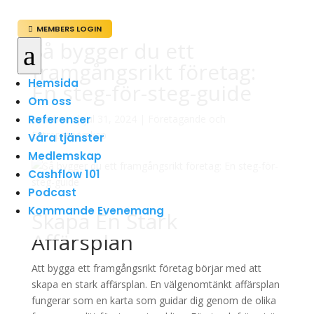
MEMBERS LOGIN

Så bygger du ett
a
framgångsrikt företag:
Hemsida
En steg-för-steg-guide
Om oss
Referenser
av
admin
|
jul 31, 2024
|
Företagande och
Entreprenörskap
Våra tjänster
Medlemskap
Cashflow 101
Podcast
Kommande Evenemang
Skapa En Stark
Affärsplan
Att bygga ett framgångsrikt företag börjar med att
skapa en stark affärsplan. En välgenomtänkt affärsplan
fungerar som en karta som guidar dig genom de olika