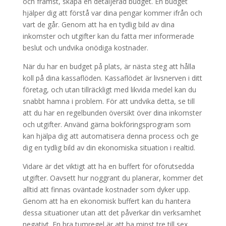
och främst, skapa en detaljerad budget. En budget
hjälper dig att förstå var dina pengar kommer ifrån och
vart de går. Genom att ha en tydlig bild av dina
inkomster och utgifter kan du fatta mer informerade
beslut och undvika onödiga kostnader.
När du har en budget på plats, är nästa steg att hålla
koll på dina kassaflöden. Kassaflödet är livsnerven i ditt
företag, och utan tillräckligt med likvida medel kan du
snabbt hamna i problem. För att undvika detta, se till
att du har en regelbunden översikt över dina inkomster
och utgifter. Använd gärna bokföringsprogram som
kan hjälpa dig att automatisera denna process och ge
dig en tydlig bild av din ekonomiska situation i realtid.
Vidare är det viktigt att ha en buffert för oförutsedda
utgifter. Oavsett hur noggrant du planerar, kommer det
alltid att finnas oväntade kostnader som dyker upp.
Genom att ha en ekonomisk buffert kan du hantera
dessa situationer utan att det påverkar din verksamhet
negativt. En bra tumregel är att ha minst tre till sex