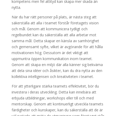
kompetens men fel attityd kan skapa mer skada än
nytta.
När du har rätt personer på plats, är nästa steg att
säkerställa att alla i teamet förstår företagets vision
och mål. Genom att kommunicera tydligt och
regelbundet kan du säkerställa att alla arbetar mot
samma mål. Detta skapar en känsla av samhörighet
och gemensamt syfte, vilket är avgörande för att hålla
motivationen hög. Dessutom är det viktigt att
uppmuntra öppen kommunikation inom teamet.
Genom att skapa en miljö där alla känner sig bekväma
att dela sina idéer och åsikter, kan du dra nytta av den
kollektiva intelligensen och kreativiteten i teamet.
För att ytterligare stärka teamets effektivitet, bör du
investera i deras utveckling. Detta kan innebära att
erbjuda utbildningar, workshops eller till och med
mentorskap. Genom att kontinuerligt utveckla teamets
färdigheter och kunskaper, kan du säkerställa att de är
väl rustade att möta de utmaningar som företaget står