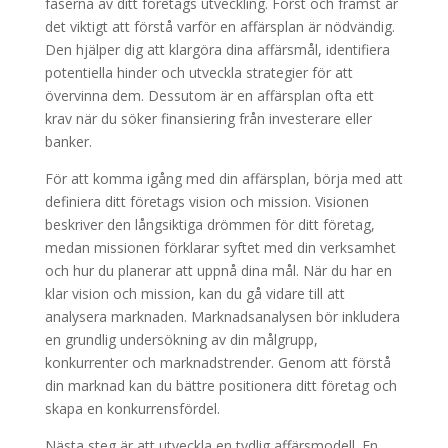
faserna av ditt företags utveckling. Först och främst är
det viktigt att förstå varför en affärsplan är nödvändig.
Den hjälper dig att klargöra dina affärsmål, identifiera
potentiella hinder och utveckla strategier för att
övervinna dem. Dessutom är en affärsplan ofta ett
krav när du söker finansiering från investerare eller
banker.
För att komma igång med din affärsplan, börja med att
definiera ditt företags vision och mission. Visionen
beskriver den långsiktiga drömmen för ditt företag,
medan missionen förklarar syftet med din verksamhet
och hur du planerar att uppnå dina mål. När du har en
klar vision och mission, kan du gå vidare till att
analysera marknaden. Marknadsanalysen bör inkludera
en grundlig undersökning av din målgrupp,
konkurrenter och marknadstrender. Genom att förstå
din marknad kan du bättre positionera ditt företag och
skapa en konkurrensfördel.
Nästa steg är att utveckla en tydlig affärsmodell. En