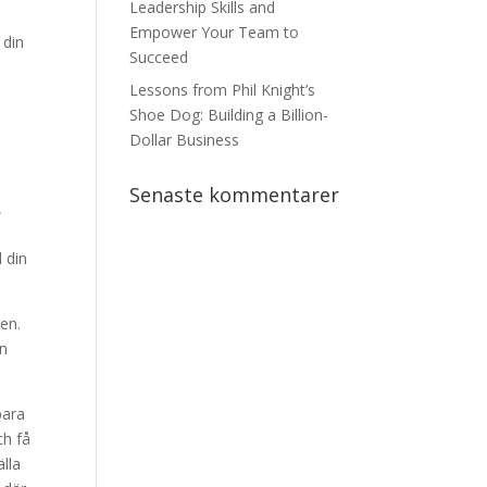
Leadership Skills and
Empower Your Team to
 din
Succeed
Lessons from Phil Knight’s
Shoe Dog: Building a Billion-
Dollar Business
Senaste kommentarer
,
t
 din
en.
en
bara
ch få
lla