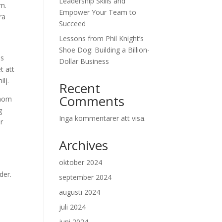
Leadership Skills and
am.
Empower Your Team to
ra
Succeed
Lessons from Phil Knight’s
Shoe Dog: Building a Billion-
as
Dollar Business
t att
lj.
Recent
Comments
enom
g
Inga kommentarer att visa.
r
Archives
oktober 2024
der.
september 2024
augusti 2024
juli 2024
juni 2024