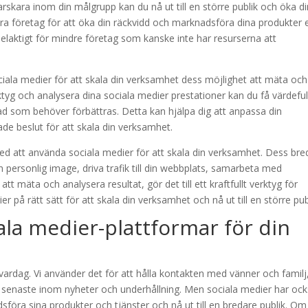
skara inom din målgrupp kan du nå ut till en större publik och öka di
 företag för att öka din räckvidd och marknadsföra dina produkter e
delaktigt för mindre företag som kanske inte har resurserna att
ciala medier för att skala din verksamhet dess möjlighet att mäta och
tyg och analysera dina sociala medier prestationer kan du få värdeful
d som behöver förbättras. Detta kan hjälpa dig att anpassa din
e beslut för att skala din verksamhet.
d att använda sociala medier för att skala din verksamhet. Dess bre
en personlig image, driva trafik till din webbplats, samarbeta med
t mäta och analysera resultat, gör det till ett kraftfullt verktyg för
dier på rätt sätt för att skala din verksamhet och nå ut till en större pub
iala medier-plattformar för din
 vardag. Vi använder det för att hålla kontakten med vänner och familj
t senaste inom nyheter och underhållning. Men sociala medier har oc
nadsföra sina produkter och tjänster och nå ut till en bredare publik. Om