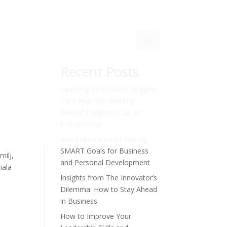
Sök
Recent Posts
Learning from David Goggins’
Can’t Hurt Me: Building
Mental Toughness as an
Entrepreneur
The Importance of Setting
SMART Goals for Business
milj,
and Personal Development
iala
Insights from The Innovator’s
Dilemma: How to Stay Ahead
in Business
How to Improve Your