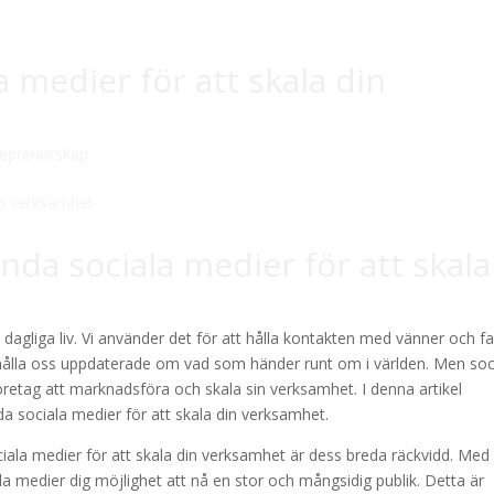
 medier för att skala din
reprenörskap
nda sociala medier för att skala
t dagliga liv. Vi använder det för att hålla kontakten med vänner och fa
t hålla oss uppdaterade om vad som händer runt om i världen. Men soc
 företag att marknadsföra och skala sin verksamhet. I denna artikel
a sociala medier för att skala din verksamhet.
iala medier för att skala din verksamhet är dess breda räckvidd. Med
la medier dig möjlighet att nå en stor och mångsidig publik. Detta är