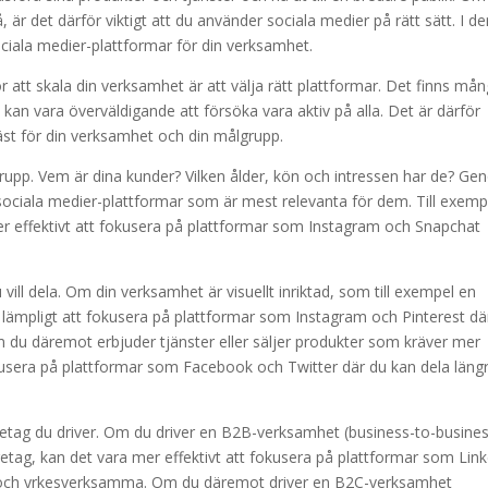
å, är det därför viktigt att du använder sociala medier på rätt sätt. I d
sociala medier-plattformar för din verksamhet.
r att skala din verksamhet är att välja rätt plattformar. Det finns må
 kan vara överväldigande att försöka vara aktiv på alla. Det är därför
bäst för din verksamhet och din målgrupp.
lgrupp. Vem är dina kunder? Vilken ålder, kön och intressen har de? G
a sociala medier-plattformar som är mest relevanta för dem. Till exemp
r effektivt att fokusera på plattformar som Instagram och Snapchat
u vill dela. Om din verksamhet är visuellt inriktad, som till exempel en
ra lämpligt att fokusera på plattformar som Instagram och Pinterest dä
. Om du däremot erbjuder tjänster eller säljer produkter som kräver mer
okusera på plattformar som Facebook och Twitter där du kan dela läng
företag du driver. Om du driver en B2B-verksamhet (business-to-busines
företag, kan det vara mer effektivt att fokusera på plattformar som Lin
ag och yrkesverksamma. Om du däremot driver en B2C-verksamhet