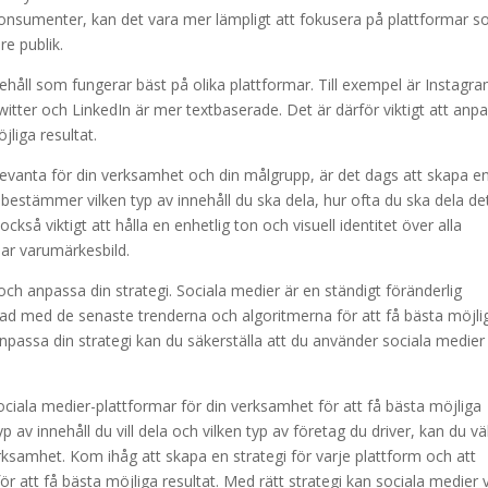
l konsumenter, kan det vara mer lämpligt att fokusera på plattformar 
e publik.
nnehåll som fungerar bäst på olika plattformar. Till exempel är Instagr
itter och LinkedIn är mer textbaserade. Det är därför viktigt att anp
öjliga resultat.
levanta för din verksamhet och din målgrupp, är det dags att skapa e
u bestämmer vilken typ av innehåll du ska dela, hur ofta du ska dela de
ckså viktigt att hålla en enhetlig ton och visuell identitet över alla
bar varumärkesbild.
 och anpassa din strategi. Sociala medier är en ständigt föränderlig
terad med de senaste trenderna och algoritmerna för att få bästa möjli
npassa din strategi kan du säkerställa att du använder sociala medier
sociala medier-plattformar för din verksamhet för att få bästa möjliga
p av innehåll du vill dela och vilken typ av företag du driver, kan du vä
ksamhet. Kom ihåg att skapa en strategi för varje plattform och att
r att få bästa möjliga resultat. Med rätt strategi kan sociala medier 