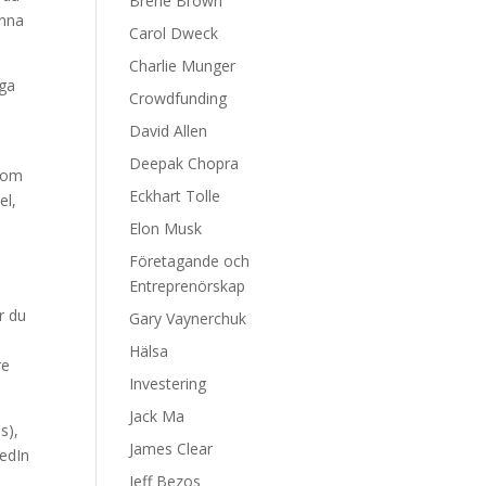
Brene Brown
enna
Carol Dweck
Charlie Munger
nga
Crowdfunding
David Allen
Deepak Chopra
enom
Eckhart Tolle
el,
Elon Musk
Företagande och
Entreprenörskap
r du
Gary Vaynerchuk
Hälsa
re
Investering
Jack Ma
s),
James Clear
kedIn
Jeff Bezos