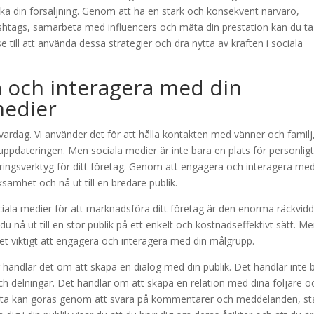
 öka din försäljning. Genom att ha en stark och konsekvent närvaro,
shtags, samarbeta med influencers och mäta din prestation kan du ta
e till att använda dessa strategier och dra nytta av kraften i sociala
a och interagera med din
medier
 vardag. Vi använder det för att hålla kontakten med vänner och familj
ppdateringen. Men sociala medier är inte bara en plats för personlig
öringsverktyg för ditt företag. Genom att engagera och interagera med
samhet och nå ut till en bredare publik.
iala medier för att marknadsföra ditt företag är den enorma räckvidd
 nå ut till en stor publik på ett enkelt och kostnadseffektivt sätt. M
det viktigt att engagera och interagera med din målgrupp.
andlar det om att skapa en dialog med din publik. Det handlar inte 
ch delningar. Det handlar om att skapa en relation med dina följare o
Detta kan göras genom att svara på kommentarer och meddelanden, stä