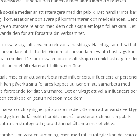
rofessionellt innehåll och nätverka med andra inom din bransch.
på sociala medier är att interagera med din publik. Det handlar inte ba
 sig i konversationer och svara på kommentarer och meddelanden. Ge
gga en starkare relation med dem och skapa ett lojalt följarskara. Det
nvända den för att förbättra din verksamhet.
t också viktigt att använda relevanta hashtags. Hashtags är ett sätt at
för användare att hitta det. Genom att använda relevanta hashtags kan
ciala medier. Det är också en bra idé att skapa en unik hashtag för di
ar innehåll relaterat till ditt varumärke.
ociala medier är att samarbeta med influencers. Influencers är persone
och kan påverka sina följares köpbeslut. Genom att samarbeta med
 förtroende för ditt varumärke. Det är viktigt att välja influencers s
och att skapa en genuin relation med dem.
din närvaro och synlighet på sociala medier. Genom att använda verkty
yg kan du få insikt i hur ditt innehåll presterar och hur din publik
ättra din strategi och göra ditt innehåll ännu mer effektivt.
rksamhet kan vara en utmaning, men med rätt strategier kan det vara 