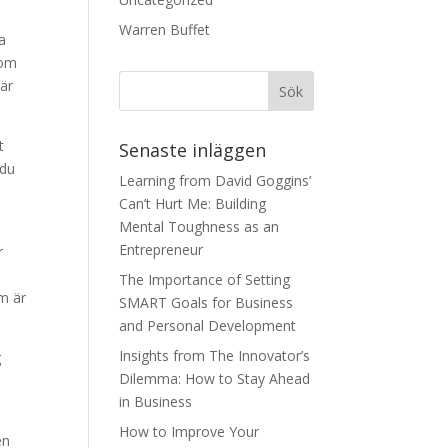
Warren Buffet
ra
nom
 är
t
Senaste inläggen
 du
Learning from David Goggins’
n
Can’t Hurt Me: Building
Mental Toughness as an
Entrepreneur
r
The Importance of Setting
om är
SMART Goals for Business
and Personal Development
Insights from The Innovator’s
g
Dilemma: How to Stay Ahead
in Business
How to Improve Your
en