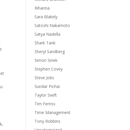
Rihanna
Sara Blakely
Satoshi Nakamoto
Satya Nadella
,
Shark Tank
t
Sheryl Sandberg
Simon Sinek
Stephen Covey
Det
Steve Jobs
Sundar Pichai
du
Taylor Swift
Tim Ferriss
Time Management
Tony Robbins
k,
Uncategorized