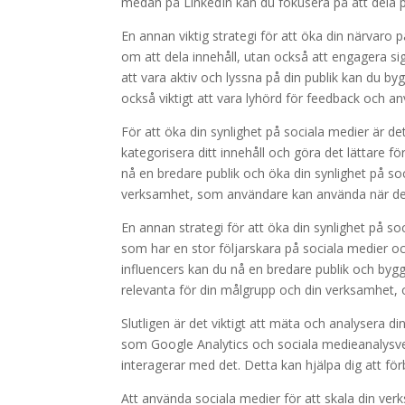
medan på LinkedIn kan du fokusera på att dela p
En annan viktig strategi för att öka din närvaro 
om att dela innehåll, utan också att engagera
att vara aktiv och lyssna på din publik kan du by
också viktigt att vara lyhörd för feedback och a
För att öka din synlighet på sociala medier är de
kategorisera ditt innehåll och göra det lättare 
nå en bredare publik och öka din synlighet på so
verksamhet, som användare kan använda när de del
En annan strategi för att öka din synlighet på s
som har en stor följarskara på sociala medier 
influencers kan du nå en bredare publik och bygga
relevanta för din målgrupp och din verksamhet, 
Slutligen är det viktigt att mäta och analysera 
som Google Analytics och sociala medieanalysverkt
interagerar med det. Detta kan hjälpa dig att förb
Att använda sociala medier för att skala din ve