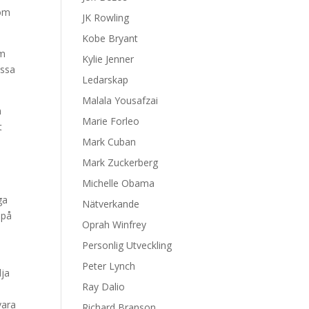
som
JK Rowling
Kobe Bryant
am
Kylie Jenner
assa
Ledarskap
Malala Yousafzai
n
Marie Forleo
t
Mark Cuban
Mark Zuckerberg
Michelle Obama
ga
Nätverkande
 på
Oprah Winfrey
Personlig Utveckling
Peter Lynch
lja
Ray Dalio
vara
Richard Branson