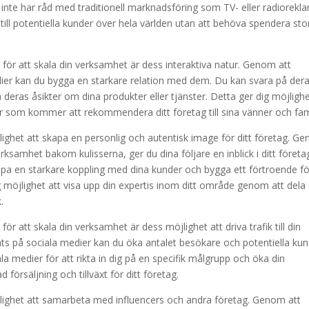
 inte har råd med traditionell marknadsföring som TV- eller radiorekl
ill potentiella kunder över hela världen utan att behöva spendera sto
för att skala din verksamhet är dess interaktiva natur. Genom att
dier kan du bygga en starkare relation med dem. Du kan svara på der
deras åsikter om dina produkter eller tjänster. Detta ger dig möjlighe
r som kommer att rekommendera ditt företag till sina vänner och fami
ighet att skapa en personlig och autentisk image för ditt företag. G
erksamhet bakom kulisserna, ger du dina följare en inblick i ditt företa
skapa en starkare koppling med dina kunder och bygga ett förtroende fö
 möjlighet att visa upp din expertis inom ditt område genom att dela
.
r att skala din verksamhet är dess möjlighet att driva trafik till din
ats på sociala medier kan du öka antalet besökare och potentiella kun
medier för att rikta in dig på en specifik målgrupp och öka din
 försäljning och tillväxt för ditt företag.
lighet att samarbeta med influencers och andra företag. Genom att