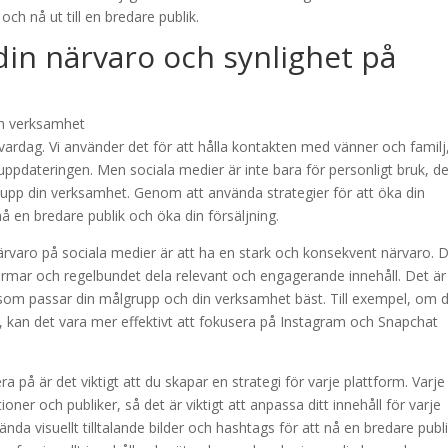
 och nå ut till en bredare publik.
 din närvaro och synlighet på
 vardag. Vi använder det för att hålla kontakten med vänner och familj
ppdateringen. Men sociala medier är inte bara för personligt bruk, de
la upp din verksamhet. Genom att använda strategier för att öka din
å en bredare publik och öka din försäljning.
 närvaro på sociala medier är att ha en stark och konsekvent närvaro. 
formar och regelbundet dela relevant och engagerande innehåll. Det är
ar som passar din målgrupp och din verksamhet bäst. Till exempel, om 
lik, kan det vara mer effektivt att fokusera på Instagram och Snapchat
era på är det viktigt att du skapar en strategi för varje plattform. Varje
ner och publiker, så det är viktigt att anpassa ditt innehåll för varje
nda visuellt tilltalande bilder och hashtags för att nå en bredare publi