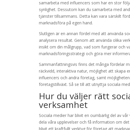
samarbeta med influencers som har en stor följar
synlighet. Dessutom kan du samarbeta med andra
tjänster tillsammans. Detta kan vara särskilt för
marknadsföra på egen hand.
Slutligen är en annan fördel med att använda so
analysera resultat. Genom att använda olika verk
insikt om din målgrupp, vad som fungerar och va
marknadsföringsstrategi och göra mer informerad
Sammanfattningsvis finns det många fördelar me
räckvidd, interaktiva natur, möjlighet att skapa 
influencers och andra företag, samt möjligheten at
företagstillväxt. Så se till att utnyttja sociala me
Hur du väljer rätt soc
verksamhet
Sociala medier har blivit en oumbärlig del av vår
dela våra upplevelser och få information om de
blivit ett kraftfullt verktyg för företag att mark