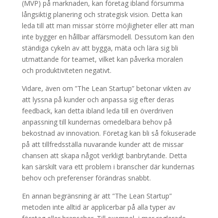
(MVP) på marknaden, kan företag ibland försumma
långsiktig planering och strategisk vision. Detta kan
leda till att man missar större möjligheter eller att man
inte bygger en hållbar affärsmodell. Dessutom kan den
ständiga cykeln av att bygga, mäta och lära sig bli
utmattande för teamet, vilket kan påverka moralen
och produktiviteten negativt.
Vidare, även om ”The Lean Startup” betonar vikten av
att lyssna på kunder och anpassa sig efter deras
feedback, kan detta ibland leda till en överdriven
anpassning till kundernas omedelbara behov på
bekostnad av innovation. Företag kan bli så fokuserade
på att tillfredsställa nuvarande kunder att de missar
chansen att skapa något verkligt banbrytande. Detta
kan särskilt vara ett problem i branscher där kundernas
behov och preferenser förändras snabbt.
En annan begränsning är att ”The Lean Startup”
metoden inte alltid är applicerbar på alla typer av