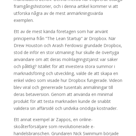
framgångshistorier, och i denna artikel kommer vi att
utforska några av de mest anmärkningsvärda
exemplen.
Ett av de mest kända företagen som har använt
principerna från ”The Lean Startup” är Dropbox. När
Drew Houston och Arash Ferdowsi grundade Dropbox,
stod de inför en stor utmaning: hur skulle de övertyga
användare om att deras molnlagringstjänst var säker
och pålitlig? Istället för att investera stora summor i
marknadsföring och utveckling, valde de att skapa en
enkel video som visade hur Dropbox fungerade. Videon
blev viral och genererade tusentals anmälningar till
deras betaversion. Genom att använda en minimal
produkt för att testa marknaden kunde de snabbt
validera sin affärsidé och undvika onödiga kostnader.
Ett annat exempel är Zappos, en online-
skoåterförsäljare som revolutionerade e-
handelsbranschen. Grundaren Nick Swinmurn började