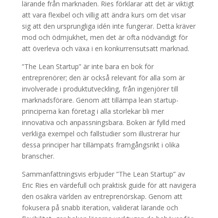
lärande från marknaden. Ries förklarar att det är viktigt
att vara flexibel och villig att ändra kurs om det visar
sig att den ursprungliga idén inte fungerar. Detta kräver
mod och ödmjukhet, men det är ofta nödvändigt för
att överleva och växa i en konkurrensutsatt marknad.
”The Lean Startup” är inte bara en bok för
entreprenörer; den är också relevant för alla som är
involverade i produktutveckling, från ingenjörer till
marknadsförare. Genom att tillämpa lean startup-
principerna kan företag i alla storlekar bli mer
innovativa och anpassningsbara. Boken är fylld med
verkliga exempel och fallstudier som illustrerar hur
dessa principer har tillämpats framgångsrikt i olika
branscher.
Sammanfattningsvis erbjuder ”The Lean Startup” av
Eric Ries en värdefull och praktisk guide för att navigera
den osäkra världen av entreprenörskap. Genom att
fokusera på snabb iteration, validerat lärande och