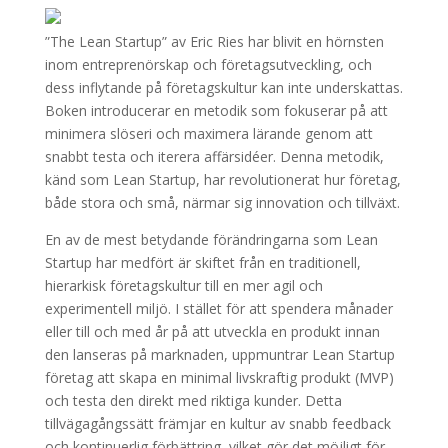
”The Lean Startup” av Eric Ries har blivit en hörnsten
inom entreprenörskap och företagsutveckling, och
dess inflytande på företagskultur kan inte underskattas.
Boken introducerar en metodik som fokuserar på att
minimera slöseri och maximera lärande genom att
snabbt testa och iterera affärsidéer. Denna metodik,
känd som Lean Startup, har revolutionerat hur företag,
både stora och små, närmar sig innovation och tillväxt.
En av de mest betydande förändringarna som Lean
Startup har medfört är skiftet från en traditionell,
hierarkisk företagskultur till en mer agil och
experimentell miljö. I stället för att spendera månader
eller till och med år på att utveckla en produkt innan
den lanseras på marknaden, uppmuntrar Lean Startup
företag att skapa en minimal livskraftig produkt (MVP)
och testa den direkt med riktiga kunder. Detta
tillvägagångssätt främjar en kultur av snabb feedback
och kontinuerlig förbättring, vilket gör det möjligt för