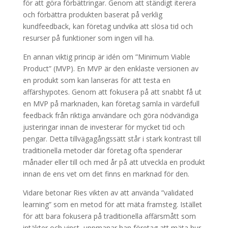
för att göra förbättringar. Genom att ständigt iterera
och förbättra produkten baserat på verklig
kundfeedback, kan företag undvika att slösa tid och
resurser på funktioner som ingen vill ha.
En annan viktig princip är idén om ”Minimum Viable
Product” (MVP). En MVP är den enklaste versionen av
en produkt som kan lanseras för att testa en
affärshypotes. Genom att fokusera på att snabbt få ut
en MVP på marknaden, kan företag samla in värdefull
feedback från riktiga användare och göra nödvändiga
justeringar innan de investerar för mycket tid och
pengar. Detta tillvägagångssätt står i stark kontrast till
traditionella metoder där företag ofta spenderar
månader eller till och med år på att utveckla en produkt
innan de ens vet om det finns en marknad för den.
Vidare betonar Ries vikten av att använda ”validated
learning” som en metod för att mäta framsteg. Istället
för att bara fokusera på traditionella affärsmått som
intäkter och vinst, uppmanar han företag att mäta hur