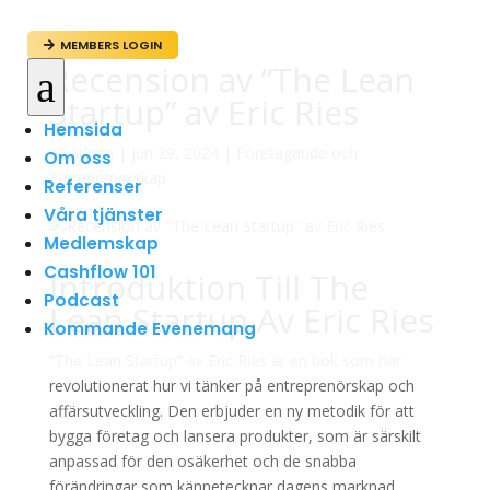
MEMBERS LOGIN

Recension av ”The Lean
a
Startup” av Eric Ries
Hemsida
av
admin
|
jun 29, 2024
|
Företagande och
Om oss
Entreprenörskap
Referenser
Våra tjänster
Medlemskap
Cashflow 101
Introduktion Till The
Podcast
Lean Startup Av Eric Ries
Kommande Evenemang
”The Lean Startup” av Eric Ries är en bok som har
revolutionerat hur vi tänker på entreprenörskap och
affärsutveckling. Den erbjuder en ny metodik för att
bygga företag och lansera produkter, som är särskilt
anpassad för den osäkerhet och de snabba
förändringar som kännetecknar dagens marknad.