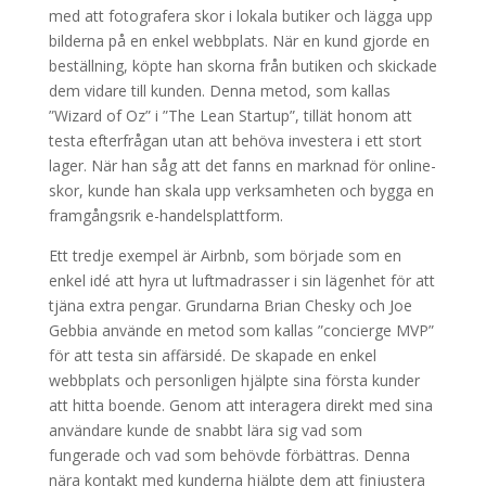
med att fotografera skor i lokala butiker och lägga upp
bilderna på en enkel webbplats. När en kund gjorde en
beställning, köpte han skorna från butiken och skickade
dem vidare till kunden. Denna metod, som kallas
”Wizard of Oz” i ”The Lean Startup”, tillät honom att
testa efterfrågan utan att behöva investera i ett stort
lager. När han såg att det fanns en marknad för online-
skor, kunde han skala upp verksamheten och bygga en
framgångsrik e-handelsplattform.
Ett tredje exempel är Airbnb, som började som en
enkel idé att hyra ut luftmadrasser i sin lägenhet för att
tjäna extra pengar. Grundarna Brian Chesky och Joe
Gebbia använde en metod som kallas ”concierge MVP”
för att testa sin affärsidé. De skapade en enkel
webbplats och personligen hjälpte sina första kunder
att hitta boende. Genom att interagera direkt med sina
användare kunde de snabbt lära sig vad som
fungerade och vad som behövde förbättras. Denna
nära kontakt med kunderna hjälpte dem att finjustera