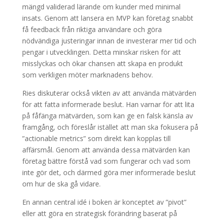
mängd validerad lärande om kunder med minimal
insats. Genom att lansera en MVP kan företag snabbt
få feedback från riktiga användare och göra
nödvändiga justeringar innan de investerar mer tid och
pengar i utvecklingen. Detta minskar risken för att
misslyckas och ökar chansen att skapa en produkt
som verkligen möter marknadens behov.
Ries diskuterar också vikten av att använda mätvärden
för att fatta informerade beslut. Han varnar för att lita
på fåfänga mätvärden, som kan ge en falsk känsla av
framgång, och föreslår istället att man ska fokusera på
”actionable metrics” som direkt kan kopplas till
affärsmål. Genom att använda dessa mätvärden kan
företag bättre förstå vad som fungerar och vad som
inte gör det, och därmed göra mer informerade beslut
om hur de ska gå vidare.
En annan central idé i boken är konceptet av ”pivot”
eller att göra en strategisk förändring baserat på