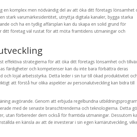
g en komplex men nödvändig del av att öka ditt företags lönsamhet
 en stark varumärkesidentitet, utnyttja digitala kanaler, bygga starka
udande och ha en tydlig affärsplan kan du skapa en solid grund för
 ditt företag väl rustat för att möta framtidens utmaningar och
utveckling
t effektiva strategierna för att öka ditt företags lönsamhet och tillväx
das färdigheter och kompetenser kan du inte bara förbättra deras
ch lojal arbetsstyrka. Detta leder i sin tur till ökad produktivitet oc
iktigt att förstå hur olika aspekter av personalutveckling kan bidra till
 träning avgörande. Genom att erbjuda regelbundna utbildningsprogra
pdaterade med de senaste branschtrenderna och teknologierna. Detta gö
ller, utan förbereder dem också för framtida utmaningar. Dessutom k
ställda en känsla av att de investerar i sin egen karriärutveckling, vilk