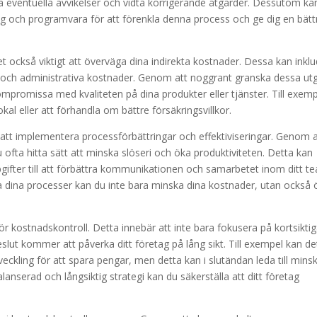
era eventuella avvikelser och vidta korrigerande åtgärder. Dessutom ka
yg och programvara för att förenkla denna process och ge dig en bätt
t också viktigt att överväga dina indirekta kostnader. Dessa kan inkl
gar och administrativa kostnader. Genom att noggrant granska dessa utg
ompromissa med kvaliteten på dina produkter eller tjänster. Till exem
okal eller att förhandla om bättre försäkringsvillkor.
 att implementera processförbättringar och effektiviseringar. Genom a
ofta hitta sätt att minska slöseri och öka produktiviteten. Detta kan
ppgifter till att förbättra kommunikationen och samarbetet inom ditt t
ra dina processer kan du inte bara minska dina kostnader, utan också 
i för kostnadskontroll. Detta innebär att inte bara fokusera på kortsikti
slut kommer att påverka ditt företag på lång sikt. Till exempel kan de
veckling för att spara pengar, men detta kan i slutändan leda till mins
anserad och långsiktig strategi kan du säkerställa att ditt företag