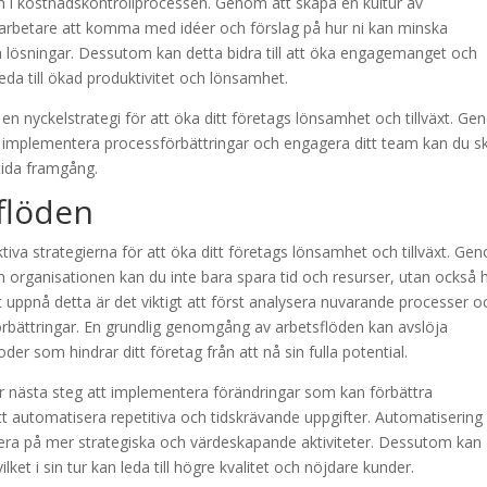
eam i kostnadskontrollprocessen. Genom att skapa en kultur av
betare att komma med idéer och förslag på hur ni kan minska
iva lösningar. Dessutom kan detta bidra till att öka engagemanget och
leda till ökad produktivitet och lönsamhet.
en nyckelstrategi för att öka ditt företags lönsamhet och tillväxt. G
r, implementera processförbättringar och engagera ditt team kan du s
tida framgång.
flöden
tiva strategierna för att öka ditt företags lönsamhet och tillväxt. Ge
m organisationen kan du inte bara spara tid och resurser, utan också 
att uppnå detta är det viktigt att först analysera nuvarande processer o
örbättringar. En grundlig genomgång av arbetsflöden kan avslöja
er som hindrar ditt företag från att nå sin fulla potential.
r nästa steg att implementera förändringar som kan förbättra
att automatisera repetitiva och tidskrävande uppgifter. Automatisering
kusera på mer strategiska och värdeskapande aktiviteter. Dessutom kan
lket i sin tur kan leda till högre kvalitet och nöjdare kunder.