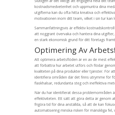
Slutligen är det viktigt att engagera hela ditt t
kostnadsmedvetenhet och uppmuntra dina medar
utgifterna kan du ofta hitta kreativa och effekt
motivationen inom ditt team, vilket i sin tur kan 
Sammanfattningsvis är effektiv kostnadskontroll 
att noggrant övervaka och hantera dina utgifte
en stark ekonomisk grund för ditt företags fram
Optimering Av Arbets
Att optimera arbetsflöden är en av de mest effek
att förbättra hur arbetet utförs och flödar geno
kvaliteten på dina produkter eller tjänster. För 
identifiera områden där det finns utrymme för f
flaskhalsar, redundanta steg och ineffektiva metod
När du har identifierat dessa problemområden ä
effektiviteten. Ett sätt att göra detta är genom 
frigöra tid för dina anställda, så att de kan fo
automatisering minska risken för mänskliga fel, vi