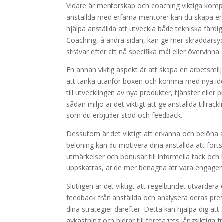
Vidare är mentorskap och coaching viktiga komp
anställda med erfarna mentorer kan du skapa en
hjälpa anställda att utveckla både tekniska fär
Coaching, å andra sidan, kan ge mer skräddarsydd
strävar efter att nå specifika mål eller övervinna
En annan viktig aspekt är att skapa en arbetsmi
att tänka utanför boxen och komma med nya idéer
till utvecklingen av nya produkter, tjänster elle
sådan miljö är det viktigt att ge anställda tillräc
som du erbjuder stöd och feedback.
Dessutom är det viktigt att erkänna och belöna
belöning kan du motivera dina anställda att fortsä
utmärkelser och bonusar till informella tack och
uppskattas, är de mer benägna att vara engager
Slutligen är det viktigt att regelbundet utvärde
feedback från anställda och analysera deras pre
dina strategier därefter. Detta kan hjälpa dig att
avkastning och bidrar till företagets långsiktiga 