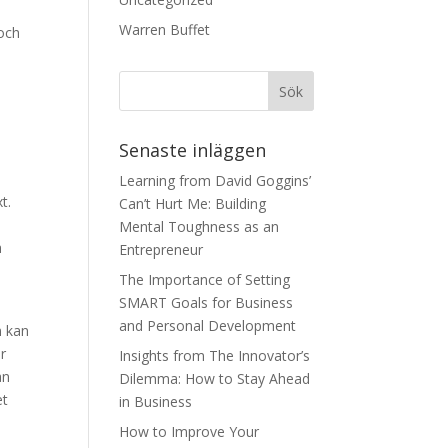
Warren Buffet
 och
Senaste inläggen
Learning from David Goggins’
t.
Can’t Hurt Me: Building
Mental Toughness as an
h
Entrepreneur
The Importance of Setting
SMART Goals for Business
and Personal Development
m kan
r
Insights from The Innovator’s
an
Dilemma: How to Stay Ahead
et
in Business
How to Improve Your