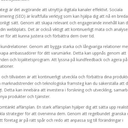
tegi är det avgörande att utnyttja digitala kanaler effektivt. Sociala
ering (SEO) är kraftfulla verktyg som kan hjälpa dig att nå en breda
onligt sätt. Genom att skapa relevant och engagerande innehåll kan 
l din webbplats. Det är också viktigt att kontinuerligt mäta och analyse
er för att kunna justera och förbättra dem över tid.
n i kundrelationer. Genom att bygga starka och långvariga relationer m
 skapa ambassadörer för ditt varumärke. Detta kan uppnås genom att
anden och lojalitetsprogram. Att lyssna på kundfeedback och agera på
ationer.
ch tillväxten är att kontinuerligt utveckla och förbättra dina produkt
 marknadstrender och teknologiska framsteg kan du säkerställa att d
gt. Detta kan innebära att investera i forskning och utveckling, samar
 nya produkter och tjänster.
nomtänkt affärsplan. En stark affärsplan hjälper dig att sätta upp realis
ckla strategier för att övervinna dem. Genom att regelbundet granska
tt företag är på rätt spår och redo att anpassa sig till förändringar i