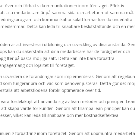
 se över och förbättra kommunikationen inom företaget. Effektiv
a att alla medarbetare är på samma sida och arbetar mot samma mål.
tledningsprogram och kommunikationsplattformar kan du underlätta
medlemmar. Detta kan leda till snabbare beslutsfattande och en me
öden är att investera i utbildning och utveckling av dina anställda. G
ops kan du säkerställa att dina medarbetare har de färdigheter och
pgifter på bästa möjliga sätt. Detta kan inte bara förbättra
ngagemang och lojalitet till företaget.
a och utvärdera de förändringar som implementeras. Genom att regelbu
ad som fungerar bra och vad som behöver justeras. Detta gör det möj
rställa att arbetsflödena förblir optimerade över tid.
t vara fördelaktigt att använda sig av lean-metoder och principer. Lea
 att skapa värde för kunden. Genom att tillämpa lean-principer kan d
cesser, vilket kan leda till snabbare och mer kostnadseffektiva
kontinuerlig förbättring inom företaget. Genom att uppmuntra medarbet