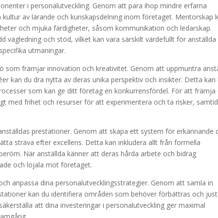
onenter i personalutveckling. Genom att para ihop mindre erfarna
 kultur av lärande och kunskapsdelning inom företaget. Mentorskap 
digheter och mjuka färdigheter, såsom kommunikation och ledarskap.
 vägledning och stöd, vilket kan vara särskilt värdefullt för anställd
 specifika utmaningar.
ljö som främjar innovation och kreativitet. Genom att uppmuntra anst
 kan du dra nytta av deras unika perspektiv och insikter. Detta kan 
r processer som kan ge ditt företag en konkurrensfördel. För att främja
kligt med frihet och resurser för att experimentera och ta risker, samtid
 anställdas prestationer. Genom att skapa ett system för erkännande 
tta sträva efter excellens. Detta kan inkludera allt från formella
 beröm. När anställda känner att deras hårda arbete och bidrag
ade och lojala mot företaget.
ra och anpassa dina personalutvecklingsstrategier. Genom att samla in
stationer kan du identifiera områden som behöver förbättras och jus
 säkerställa att dina investeringar i personalutveckling ger maximal
framgång.