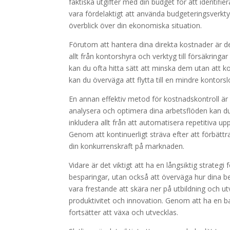
faktiska utgifter med din budget för att identifi
vara fördelaktigt att använda budgeteringsverkt
överblick över din ekonomiska situation.
Förutom att hantera dina direkta kostnader är de
allt från kontorshyra och verktyg till försäkrin
kan du ofta hitta sätt att minska dem utan att k
kan du överväga att flytta till en mindre kontorsl
En annan effektiv metod för kostnadskontroll är
analysera och optimera dina arbetsflöden kan du 
inkludera allt från att automatisera repetitiva u
Genom att kontinuerligt sträva efter att förbätt
din konkurrenskraft på marknaden.
Vidare är det viktigt att ha en långsiktig strateg
besparingar, utan också att överväga hur dina be
vara frestande att skära ner på utbildning och ut
produktivitet och innovation. Genom att ha en bal
fortsätter att växa och utvecklas.