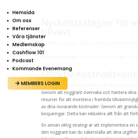
Hemsida
Nyckelstrategier för 
Om oss
Referenser
tillväxt
Våra tjänster
av
admin
|
jun 25, 2024
|
Företagande och Ent
Medlemskap
Cashflow 101
Podcast
Kommande Evenemang
Effektiv Kostnadskont
MEMBERS LOGIN

Effektiv kostnadskontroll är en av de mest avgöra
Genom att noggrant övervaka och hantera dina utg
resurser för att investera i framtida tillväxtmöjl
av dina nuvarande kostnader. Genom att granska v
besparingar. Detta kan inkludera allt från att för
En annan viktig strategi är att implementera en 
den noggrant kan du säkerställa att dina utgifter