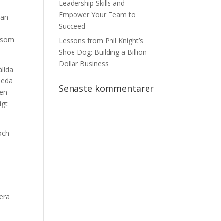
Leadership Skills and
Empower Your Team to
kan
Succeed
a som
Lessons from Phil Knight’s
Shoe Dog: Building a Billion-
Dollar Business
ällda
leda
Senaste kommentarer
 en
igt
och
tera