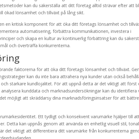
etsmetoder kan du säkerställa att ditt företag alltid strävar efter att bl
till ökad lönsamhet och tillväxt på lång sikt.
 en kritisk komponent för att öka ditt företags lönsamhet och tillväx
ementera automatisering, förbättra kommunikationen, investera i
principer och skapa en kultur av kontinuerlig förbättring kan du säkerst
na mål och överträffa konkurrenterna.
öring
rande faktorerna för att öka ditt företags lönsamhet och tillväxt. G
sstrategier kan du inte bara attrahera nya kunder utan också behåll
ing och starkare kundlojalitet. För att uppnå detta är det viktigt att först
 analysera kunddata och marknadsundersökningar kan du identifiera v
et möjligt att skräddarsy dina marknadsföringsinsatser för att bättr
rumärkesidentitet. Ett tydligt och konsekvent varumärke hjälper till at
. Detta kan uppnås genom att använda en enhetlig visuell stil, tonal
r det viktigt att differentiera ditt varumärke från konkurrenterna ge
ärdeerbjudanden.