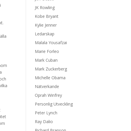
i
JK Rowling
Kobe Bryant
t.
Kylie Jenner
Ledarskap
älla
Malala Yousafzai
Marie Forleo
Mark Cuban
enom
Mark Zuckerberg
a
Michelle Obama
 och
ilka
Nätverkande
e
Oprah Winfrey
Personlig Utveckling
t
Peter Lynch
itet
Ray Dalio
nom
Richard Branson