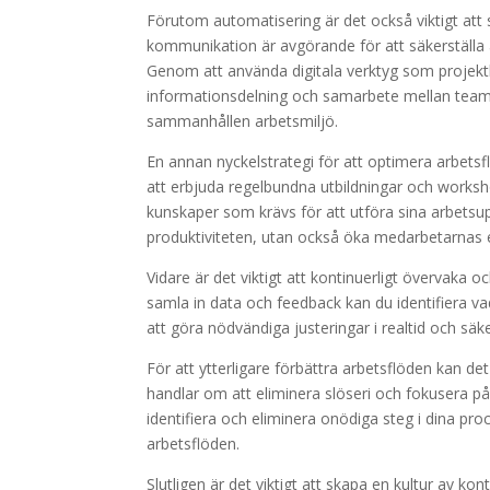
Förutom automatisering är det också viktigt att
kommunikation är avgörande för att säkerställ
Genom att använda digitala verktyg som projek
informationsdelning och samarbete mellan team
sammanhållen arbetsmiljö.
En annan nyckelstrategi för att optimera arbetsfl
att erbjuda regelbundna utbildningar och worksh
kunskaper som krävs för att utföra sina arbetsup
produktiviteten, utan också öka medarbetarnas e
Vidare är det viktigt att kontinuerligt övervak
samla in data och feedback kan du identifiera v
att göra nödvändiga justeringar i realtid och säke
För att ytterligare förbättra arbetsflöden kan de
handlar om att eliminera slöseri och fokusera på
identifiera och eliminera onödiga steg i dina pro
arbetsflöden.
Slutligen är det viktigt att skapa en kultur av 