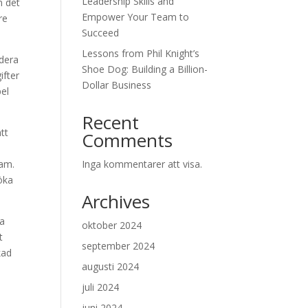
Leadership Skills and
n det
Empower Your Team to
re
Succeed
Lessons from Phil Knight’s
udera
Shoe Dog: Building a Billion-
ifter
Dollar Business
pel
Recent
tt
Comments
eam.
Inga kommentarer att visa.
öka
Archives
ga
oktober 2024
t
september 2024
kad
augusti 2024
juli 2024
juni 2024