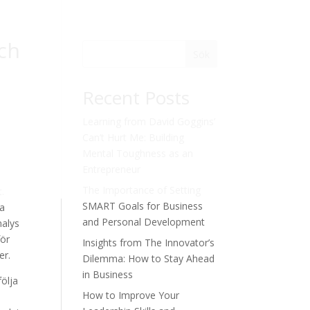
och
Sök
Recent Posts
Learning from David Goggins’
Can’t Hurt Me: Building
Mental Toughness as an
Entrepreneur
The Importance of Setting
t.
SMART Goals for Business
ra
and Personal Development
nalys
för
Insights from The Innovator’s
er.
Dilemma: How to Stay Ahead
in Business
följa
How to Improve Your