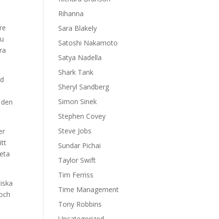
Rihanna
re
Sara Blakely
du
Satoshi Nakamoto
ra
Satya Nadella
Shark Tank
ed
Sheryl Sandberg
Simon Sinek
 den
Stephen Covey
Steve Jobs
er
itt
Sundar Pichai
beta
Taylor Swift
Tim Ferriss
tiska
Time Management
 och
Tony Robbins
Uncategorized