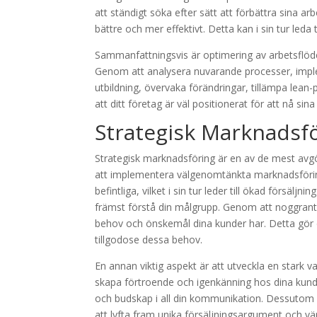
att ständigt söka efter sätt att förbättra sina arb
bättre och mer effektivt. Detta kan i sin tur leda 
Sammanfattningsvis är optimering av arbetsflöden
Genom att analysera nuvarande processer, impl
utbildning, övervaka förändringar, tillämpa lean-
att ditt företag är väl positionerat för att nå si
Strategisk Marknadsf
Strategisk marknadsföring är en av de mest avgö
att implementera välgenomtänkta marknadsföring
befintliga, vilket i sin tur leder till ökad försäljn
främst förstå din målgrupp. Genom att noggrant
behov och önskemål dina kunder har. Detta gör d
tillgodose dessa behov.
En annan viktig aspekt är att utveckla en stark va
skapa förtroende och igenkänning hos dina kunder
och budskap i all din kommunikation. Dessutom ä
att lyfta fram unika försäljningsargument och v