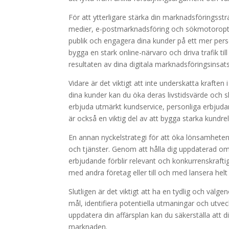
För att ytterligare stärka din marknadsföringsstra
medier, e-postmarknadsföring och sökmotoroptim
publik och engagera dina kunder på ett mer pers
bygga en stark online-närvaro och driva trafik til
resultaten av dina digitala marknadsföringsinsats
Vidare är det viktigt att inte underskatta krafte
dina kunder kan du öka deras livstidsvärde och
erbjuda utmärkt kundservice, personliga erbjud
är också en viktig del av att bygga starka kundrel
En annan nyckelstrategi för att öka lönsamheten o
och tjänster. Genom att hålla dig uppdaterad om
erbjudande förblir relevant och konkurrenskrafti
med andra företag eller till och med lansera helt
Slutligen är det viktigt att ha en tydlig och välge
mål, identifiera potentiella utmaningar och utve
uppdatera din affärsplan kan du säkerställa att di
marknaden.