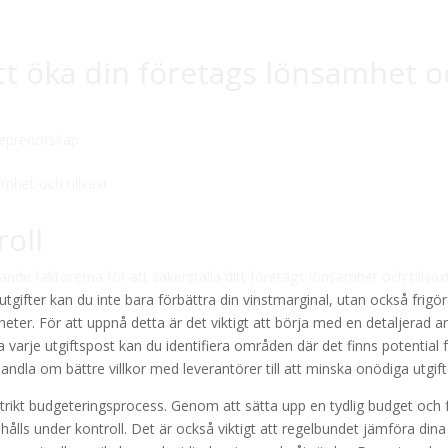
att öka din företags lönsamhet 
reprenörskap
roll
nde faktorerna för att säkerställa ditt företags lönsamhet och tillväx
ifter kan du inte bara förbättra din vinstmarginal, utan också frigö
igheter. För att uppnå detta är det viktigt att börja med en detaljerad a
arje utgiftspost kan du identifiera områden där det finns potential 
handla om bättre villkor med leverantörer till att minska onödiga utgift
strikt budgeteringsprocess. Genom att sätta upp en tydlig budget och 
 hålls under kontroll. Det är också viktigt att regelbundet jämföra dina