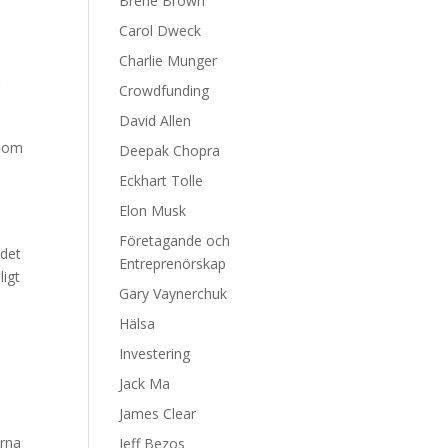
Brene Brown
Carol Dweck
Charlie Munger
r
Crowdfunding
David Allen
enom
Deepak Chopra
Eckhart Tolle
Elon Musk
Företagande och
ndet
Entreprenörskap
ligt
Gary Vaynerchuk
Hälsa
n
Investering
u
Jack Ma
James Clear
arna
Jeff Bezos