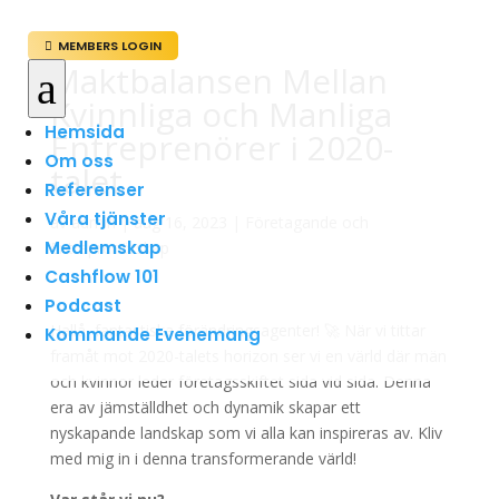
MEMBERS LOGIN

Maktbalansen Mellan
a
Kvinnliga och Manliga
Hemsida
Entreprenörer i 2020-
Om oss
talet
Referenser
Våra tjänster
av
admin
|
aug 16, 2023
|
Företagande och
Medlemskap
Entreprenörskap
Cashflow 101
Podcast
Hallå, fantastiska förändringsagenter! 🚀 När vi tittar
Kommande Evenemang
framåt mot 2020-talets horizon ser vi en värld där män
och kvinnor leder företagsskiftet sida vid sida. Denna
era av jämställdhet och dynamik skapar ett
nyskapande landskap som vi alla kan inspireras av. Kliv
med mig in i denna transformerande värld!