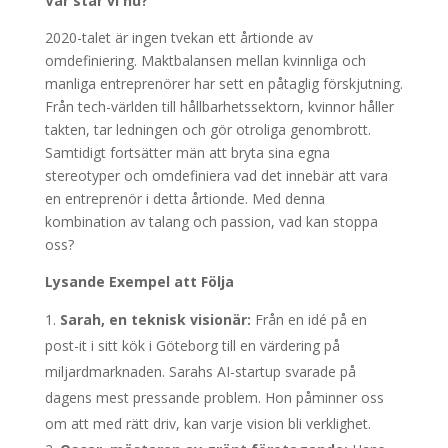
Var står vi nu?
2020-talet är ingen tvekan ett årtionde av
omdefiniering. Maktbalansen mellan kvinnliga och
manliga entreprenörer har sett en påtaglig förskjutning.
Från tech-världen till hållbarhetssektorn, kvinnor håller
takten, tar ledningen och gör otroliga genombrott.
Samtidigt fortsätter män att bryta sina egna
stereotyper och omdefiniera vad det innebär att vara
en entreprenör i detta årtionde. Med denna
kombination av talang och passion, vad kan stoppa
oss?
Lysande Exempel att Följa
Sarah, en teknisk visionär:
Från en idé på en
post-it i sitt kök i Göteborg till en värdering på
miljardmarknaden. Sarahs AI-startup svarade på
dagens mest pressande problem. Hon påminner oss
om att med rätt driv, kan varje vision bli verklighet.