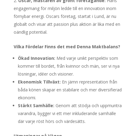
Oscar, mästaren av grönt företagande:
Hans
engagemang för miljön ledde till en innovation inom
förnybar energi. Oscars företag, startat i Lund, är nu
globalt och visar att passion plus aktion är lika med en
oändlig potential.
Vilka Fördelar Finns det med Denna Maktbalans?
Ökad Innovation:
Med varje unikt perspektiv som
kommer till bordet, från kvinnor och män, ser vi nya
lösningar, idéer och visioner.
Ekonomisk Tillväxt:
En jämn representation från
båda könen skapar en stabilare och mer diversifierad
ekonomi.
Stärkt Samhälle:
Genom att stödja och uppmuntra
varandra, bygger vi ett mer inkluderande samhälle
där varje röst hörs och värdesätts.
Utmaningar på Vägen