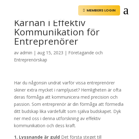
a
MEMBERS LOGIN

Kärnan i Effektiv
Kommunikation för
Entreprenörer
av
admin
|
aug 15, 2023
|
Företagande och
Entreprenörskap
Har du någonsin undrat varför vissa entreprenörer
skiner extra mycket i rampljuset? Hemligheten är ofta
deras förmåga att kommunicera med precision och
passion. Som entreprenör är din förmåga att förmedla
ditt budskap lika värdefullt som själva budskapet. Dyk
ner med oss i denna utforskning av effektiv
kommunikation och dess kraft.
1. Lyssnande är guld
Det första steget till