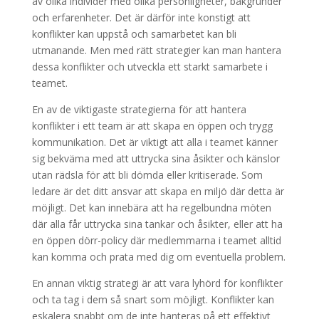
av olika individer med olika personligheter, bakgrunder
och erfarenheter. Det är därför inte konstigt att
konflikter kan uppstå och samarbetet kan bli
utmanande. Men med rätt strategier kan man hantera
dessa konflikter och utveckla ett starkt samarbete i
teamet.
En av de viktigaste strategierna för att hantera
konflikter i ett team är att skapa en öppen och trygg
kommunikation. Det är viktigt att alla i teamet känner
sig bekväma med att uttrycka sina åsikter och känslor
utan rädsla för att bli dömda eller kritiserade. Som
ledare är det ditt ansvar att skapa en miljö där detta är
möjligt. Det kan innebära att ha regelbundna möten
där alla får uttrycka sina tankar och åsikter, eller att ha
en öppen dörr-policy där medlemmarna i teamet alltid
kan komma och prata med dig om eventuella problem.
En annan viktig strategi är att vara lyhörd för konflikter
och ta tag i dem så snart som möjligt. Konflikter kan
eskalera snabbt om de inte hanteras på ett effektivt