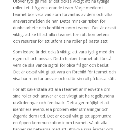
Utöver tydliga mål är det också viktigt att ha tydliga
roller i ett högpresterande team. Varje medlem i
teamet bör veta vad som förväntas av dem och vilka
ansvarsområden de har. Detta minskar risken för
dubbelarbete och konflikter inom teamet. Det är också
viktigt att se till att alla i teamet har rätt kompetens
och resurser för att utföra sina roller på bästa sätt.
Som ledare är det också viktigt att vara tydlig med din
egen roll och ansvar. Detta hjälper teamet att förstå
vem de ska vända sig till för olika frågor och beslut.
Det är också viktigt att vara en förebild för teamet och
visa hur man tar ansvar och utför sin roll på bästa sätt.
För att säkerställa att alla i teamet är medvetna om
sina roller och ansvar är det viktigt att ha regelbundna
utvärderingar och feedback. Detta ger möjlighet att
identifiera eventuella problem eller utmaningar och
åtgärda dem i tid. Det är också viktigt att uppmuntra
en öppen kommunikation inom teamet, så att alla
känner sig bekväma med att uttrycka sina åsikter och