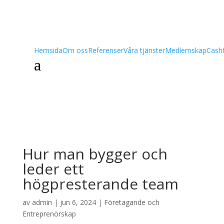
Hemsida
Om oss
Referenser
Våra tjänster
Medlemskap
Cash
a
Hur man bygger och
leder ett
högpresterande team
av
admin
|
jun 6, 2024
|
Företagande och
Entreprenörskap