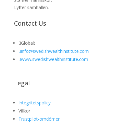
Stärker människor.
Lyfter samhällen.
Contact Us

Globalt

info@swedishwealthinstitute.com

www.swedishwealthinstitute.com
Legal
Integritetspolicy
Villkor
Trustpilot-omdömen