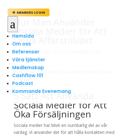
MEMBERS LOGIN

Hur Man Använder
a
Sociala Medier för Att
Hemsida
Driva Affärstillväxt
Om oss
Referenser
av
admin
|
mar 21, 2024
|
Företagande och
Entreprenörskap
Våra tjänster
Medlemskap
Cashflow 101
Podcast
Kommande Evenemang
5 Sätt Att Använda
Sociala Medier för Att
Öka Försäljningen
Sociala medier har blivit en oumbärlig del av vår
vardag. Vi använder det för att hålla kontakten med