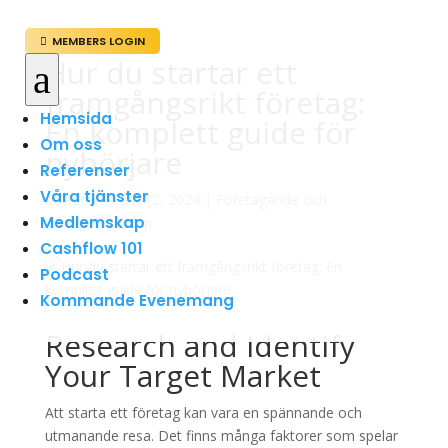
MEMBERS LOGIN

Hur du startar ett
a
framgångsrikt företag:
Hemsida
En komplett guide för
Om oss
nybörjare
Referenser
Våra tjänster
av
admin
|
jun 12, 2024
|
Företagande och
Medlemskap
Entreprenörskap
Cashflow 101
Podcast
Kommande Evenemang
Research and Identify
Your Target Market
Att starta ett företag kan vara en spännande och
utmanande resa. Det finns många faktorer som spelar