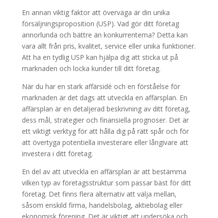
En annan viktig faktor att överväga är din unika
försäljningsproposition (USP). Vad gör ditt företag
annorlunda och bättre än konkurrenterna? Detta kan
vara allt från pris, kvalitet, service eller unika funktioner.
Att ha en tydlig USP kan hjälpa dig att sticka ut på
marknaden och locka kunder till ditt företag.
När du har en stark affärsidé och en förståelse för
marknaden är det dags att utveckla en affärsplan. En
affärsplan är en detaljerad beskrivning av ditt företag,
dess mål, strategier och finansiella prognoser. Det är
ett viktigt verktyg för att hålla dig på rätt spår och för
att övertyga potentiella investerare eller långivare att
investera i ditt företag.
En del av att utveckla en affärsplan är att bestämma
vilken typ av företagsstruktur som passar bäst för ditt
företag. Det finns flera alternativ att välja mellan,
såsom enskild firma, handelsbolag, aktiebolag eller
ekonomisk förening. Det är viktigt att undersöka och