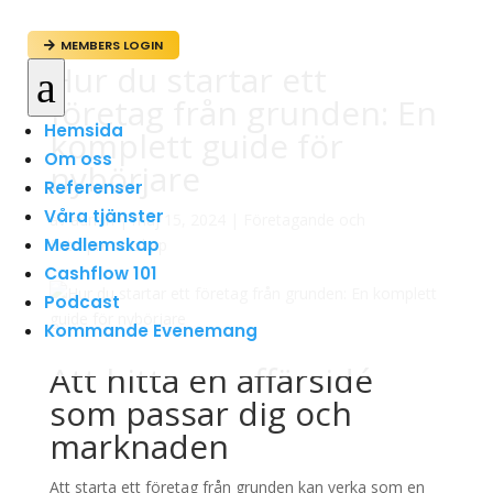
MEMBERS LOGIN

Hur du startar ett
a
företag från grunden: En
Hemsida
komplett guide för
Om oss
nybörjare
Referenser
Våra tjänster
av
admin
|
maj 15, 2024
|
Företagande och
Medlemskap
Entreprenörskap
Cashflow 101
Podcast
Kommande Evenemang
Att hitta en affärsidé
som passar dig och
marknaden
Att starta ett företag från grunden kan verka som en