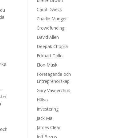
Brene Brown
Carol Dweck
 du
kla
Charlie Munger
Crowdfunding
David Allen
Deepak Chopra
Eckhart Tolle
änka
Elon Musk
Företagande och
Entreprenörskap
ur
Gary Vaynerchuk
ster
Hälsa
a
Investering
Jack Ma
James Clear
 och
Jeff Bezos