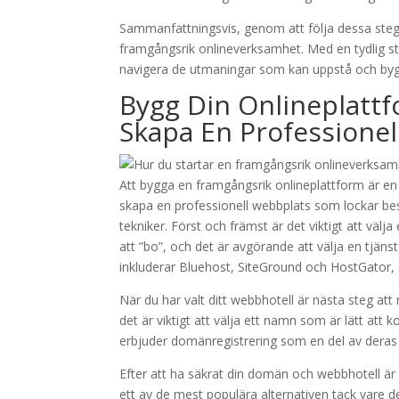
Sammanfattningsvis, genom att följa dessa steg
framgångsrik onlineverksamhet. Med en tydlig stra
navigera de utmaningar som kan uppstå och byg
Bygg Din Onlineplattf
Skapa En Professione
Att bygga en framgångsrik onlineplattform är en 
skapa en professionell webbplats som lockar bes
tekniker. Först och främst är det viktigt att väl
att ”bo”, och det är avgörande att välja en tjän
inkluderar Bluehost, SiteGround och HostGator,
När du har valt ditt webbhotell är nästa steg at
det är viktigt att välja ett namn som är lätt at
erbjuder domänregistrering som en del av deras t
Efter att ha säkrat din domän och webbhotell är 
ett av de mest populära alternativen tack vare d