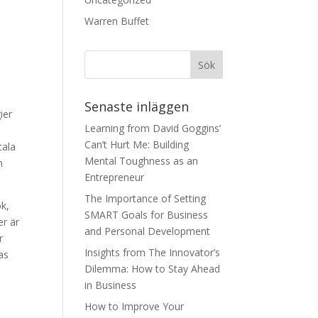
Warren Buffet
Senaste inläggen
ier
Learning from David Goggins’
Can’t Hurt Me: Building
tala
Mental Toughness as an
n
Entrepreneur
The Importance of Setting
ok,
SMART Goals for Business
er är
and Personal Development
r
Insights from The Innovator’s
as
Dilemma: How to Stay Ahead
in Business
How to Improve Your