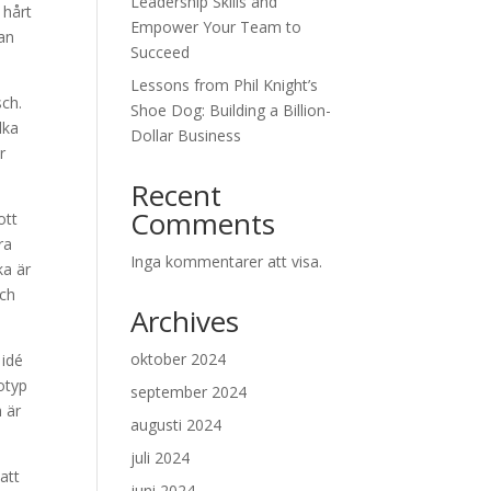
Leadership Skills and
 hårt
Empower Your Team to
an
Succeed
Lessons from Phil Knight’s
sch.
Shoe Dog: Building a Billion-
lka
Dollar Business
r
Recent
Comments
ott
ra
Inga kommentarer att visa.
ka är
och
Archives
oktober 2024
 idé
otyp
september 2024
h är
augusti 2024
juli 2024
 att
juni 2024