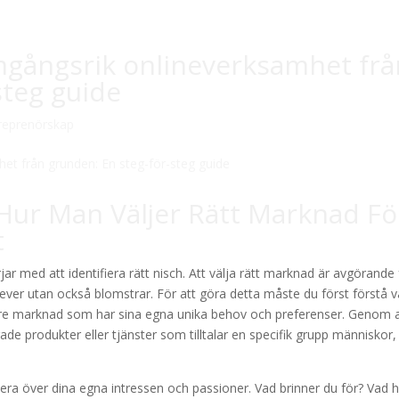
mgångsrik onlineverksamhet frå
steg guide
reprenörskap
: Hur Man Väljer Rätt Marknad Fö
t
r med att identifiera rätt nisch. Att välja rätt marknad är avgörande 
rlever utan också blomstrar. För att göra detta måste du först förstå 
större marknad som har sina egna unika behov och preferenser. Genom 
rade produkter eller tjänster som tilltalar en specifik grupp människor,
ektera över dina egna intressen och passioner. Vad brinner du för? Vad 