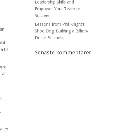
Leadership Skills and
Empower Your Team to
e
Succeed
Lessons from Phil Knight’s
din
Shoe Dog: Building a Billion-
Dollar Business
plats
 till
Senaste kommentarer
örre
t är
le
r
.
ga en