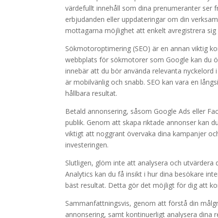
värdefullt innehåll som dina prenumeranter ser f
erbjudanden eller uppdateringar om din verksamhe
mottagarna möjlighet att enkelt avregistrera sig
Sökmotoroptimering (SEO) är en annan viktig ko
webbplats för sökmotorer som Google kan du öka d
innebär att du bör använda relevanta nyckelord i d
är mobilvänlig och snabb. SEO kan vara en långsik
hållbara resultat.
Betald annonsering, såsom Google Ads eller Faceb
publik. Genom att skapa riktade annonser kan du 
viktigt att noggrant övervaka dina kampanjer oc
investeringen.
Slutligen, glöm inte att analysera och utvärde
Analytics kan du få insikt i hur dina besökare i
bäst resultat. Detta gör det möjligt för dig att k
Sammanfattningsvis, genom att förstå din målg
annonsering, samt kontinuerligt analysera dina 