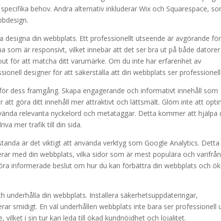
 specifika behov. Andra alternativ inkluderar Wix och Squarespace, s
bbdesign.
ja designa din webbplats. Ett professionellt utseende är avgörande för
a som är responsivt, vilket innebär att det ser bra ut på både datore
out för att matcha ditt varumärke. Om du inte har erfarenhet av
ionell designer för att säkerställa att din webbplats ser professionell
 för dess framgång. Skapa engagerande och informativt innehåll som
ör att göra ditt innehåll mer attraktivt och lättsmält. Glöm inte att opt
nvända relevanta nyckelord och metataggar. Detta kommer att hjälpa 
va mer trafik till din sida.
standa är det viktigt att använda verktyg som Google Analytics. Detta
erar med din webbplats, vilka sidor som är mest populära och varifrån
ra informerade beslut om hur du kan förbättra din webbplats och ö
ch underhålla din webbplats. Installera säkerhetsuppdateringar,
gerar smidigt. En väl underhållen webbplats inte bara ser professionell 
ilket i sin tur kan leda till ökad kundnöjdhet och lojalitet.