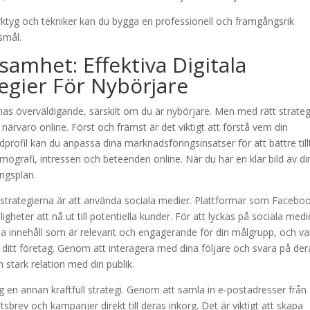
ktyg och tekniker kan du bygga en professionell och framgångsrik
smål.
amhet: Effektiva Digitala
egier För Nybörjare
s överväldigande, särskilt om du är nybörjare. Men med rätt strateg
 närvaro online. Först och främst är det viktigt att förstå vem din
rofil kan du anpassa dina marknadsföringsinsatser för att bättre till
ografi, intressen och beteenden online. När du har en klar bild av di
ngsplan.
sstrategierna är att använda sociala medier. Plattformar som Facebo
heter att nå ut till potentiella kunder. För att lyckas på sociala medi
ela innehåll som är relevant och engagerande för din målgrupp, och va
v ditt företag. Genom att interagera med dina följare och svara på der
tark relation med din publik.
en annan kraftfull strategi. Genom att samla in e-postadresser från
brev och kampanjer direkt till deras inkorg. Det är viktigt att skapa