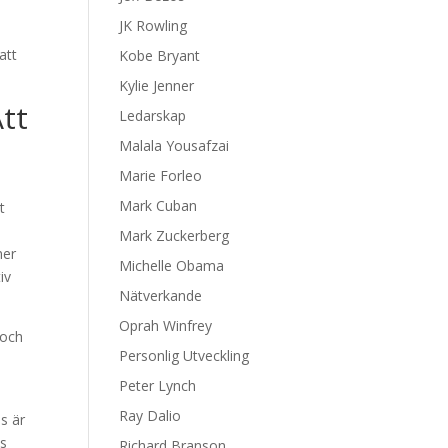
JK Rowling
att
Kobe Bryant
Kylie Jenner
tt
Ledarskap
Malala Yousafzai
Marie Forleo
Mark Cuban
t
Mark Zuckerberg
mer
Michelle Obama
iv
Nätverkande
Oprah Winfrey
 och
Personlig Utveckling
Peter Lynch
Ray Dalio
s är
ns
Richard Branson