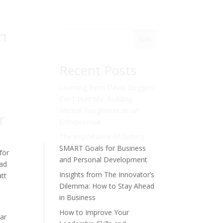
n
Sök
Recent Posts
Learning from David Goggins’
Can’t Hurt Me: Building
Mental Toughness as an
r
Entrepreneur
The Importance of Setting
SMART Goals for Business
för
and Personal Development
vad
Insights from The Innovator’s
att
Dilemma: How to Stay Ahead
in Business
How to Improve Your
har