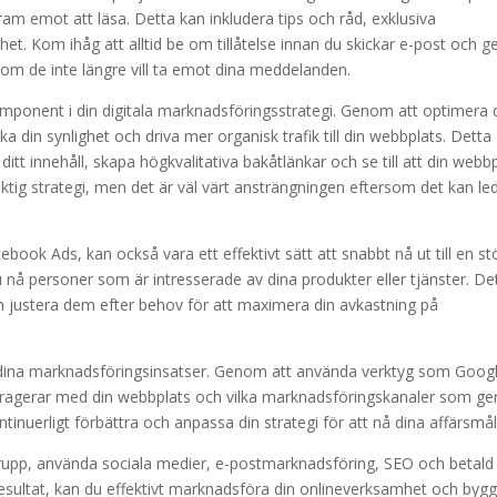
ram emot att läsa. Detta kan inkludera tips och råd, exklusiva
t. Kom ihåg att alltid be om tillåtelse innan du skickar e-post och g
 om de inte längre vill ta emot dina meddelanden.
mponent i din digitala marknadsföringsstrategi. Genom att optimera 
in synlighet och driva mer organisk trafik till din webbplats. Detta
itt innehåll, skapa högkvalitativa bakåtlänkar och se till att din webb
tig strategi, men det är väl värt ansträngningen eftersom det kan leda
ook Ads, kan också vara ett effektivt sätt att snabbt nå ut till en st
nå personer som är intresserade av dina produkter eller tjänster. De
h justera dem efter behov för att maximera din avkastning på
ra dina marknadsföringsinsatser. Genom att använda verktyg som Goog
nteragerar med din webbplats och vilka marknadsföringskanaler som ge
ontinuerligt förbättra och anpassa din strategi för att nå dina affärsmål
rupp, använda sociala medier, e-postmarknadsföring, SEO och betald
resultat, kan du effektivt marknadsföra din onlineverksamhet och byg