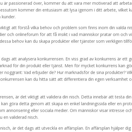
u är passionerad över, kommer du att vara mer motiverad att arbeta
ssutom kommer din entusiasm att lysa igenom i ditt arbete, vilket k
a kunder.
ktigt att förstå vilka behov och problem som finns inom din valda ni
r och onlineforum för att få insikt i vad människor pratar om och vi
dessa behov kan du skapa produkter eller tjänster som verkligen tillfö
det dags att analysera konkurrensen. En viss grad av konkurrens är ett g
arknad för din produkt eller tjänst. Men för mycket konkurrens kan gö
nter noggrant: Vad erbjuder de? Hur marknadsför de sina produkter? Vil
onkurrensen kan du hitta sätt att differentiera din egen verksamhet 
sen, är det viktigt att validera din nisch. Detta innebär att testa din
Du kan göra detta genom att skapa en enkel landningssida eller en prot
enom annonsering eller sociala medier. Om människor visar intresse oc
 du en validerad nisch.
n nisch, är det dags att utveckla en affärsplan. En affärsplan hjälper dig