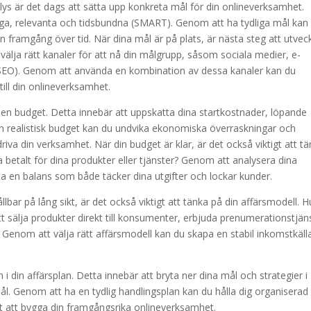
ys är det dags att sätta upp konkreta mål för din onlineverksamhet.
iga, relevanta och tidsbundna (SMART). Genom att ha tydliga mål kan
 framgång över tid. När dina mål är på plats, är nästa steg att utvec
välja rätt kanaler för att nå din målgrupp, såsom sociala medier, e-
SEO). Genom att använda en kombination av dessa kanaler kan du
ill din onlineverksamhet.
pa en budget. Detta innebär att uppskatta dina startkostnader, löpande
en realistisk budget kan du undvika ekonomiska överraskningar och
t driva din verksamhet. När din budget är klar, är det också viktigt att t
a betalt för dina produkter eller tjänster? Genom att analysera dina
ta en balans som både täcker dina utgifter och lockar kunder.
llbar på lång sikt, är det också viktigt att tänka på din affärsmodell. H
sälja produkter direkt till konsumenter, erbjuda prenumerationstjän
enom att välja rätt affärsmodell kan du skapa en stabil inkomstkäll
n i din affärsplan. Detta innebär att bryta ner dina mål och strategier i
ål. Genom att ha en tydlig handlingsplan kan du hålla dig organiserad
ot att bygga din framgångsrika onlineverksamhet.