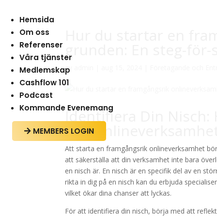
Hemsida
Hur du startar en fra
Om oss
Referenser
grunden: En steg-för-
Våra tjänster
av
admin
|
aug 15, 2024
|
Företagande och Ent
Medlemskap
Cashflow 101
Podcast
Kommande Evenemang
Identifiera Din Nisch
Din Onlineverksamhe
MEMBERS LOGIN

Att starta en framgångsrik onlineverksamhet börja
att säkerställa att din verksamhet inte bara öve
en nisch är. En nisch är en specifik del av en 
rikta in dig på en nisch kan du erbjuda specialise
vilket ökar dina chanser att lyckas.
För att identifiera din nisch, börja med att refl