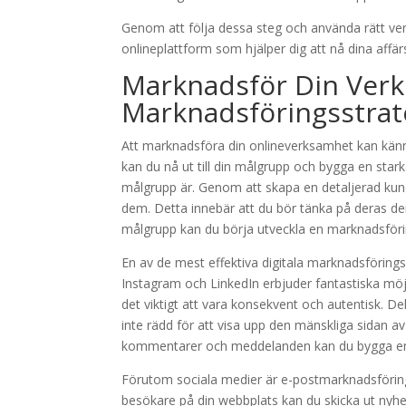
Genom att följa dessa steg och använda rätt ver
onlineplattform som hjälper dig att nå dina affär
Marknadsför Din Verks
Marknadsföringsstrat
Att marknadsföra din onlineverksamhet kan känna
kan du nå ut till din målgrupp och bygga en stark
målgrupp är. Genom att skapa en detaljerad kundp
dem. Detta innebär att du bör tänka på deras dem
målgrupp kan du börja utveckla en marknadsföri
En av de mest effektiva digitala marknadsföring
Instagram och LinkedIn erbjuder fantastiska möjlig
det viktigt att vara konsekvent och autentisk. D
inte rädd för att visa upp den mänskliga sidan a
kommentarer och meddelanden kan du bygga en s
Förutom sociala medier är e-postmarknadsföring 
besökare på din webbplats kan du skicka ut nyhets