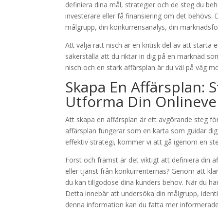
definiera dina mål, strategier och de steg du behö
investerare eller få finansiering om det behövs. D
målgrupp, din konkurrensanalys, din marknadsföri
Att välja rätt nisch är en kritisk del av att sta
säkerställa att du riktar in dig på en marknad s
nisch och en stark affärsplan är du väl på väg 
Skapa En Affärsplan: S
Utforma Din Onlineve
Att skapa en affärsplan är ett avgörande steg f
affärsplan fungerar som en karta som guidar dig 
effektiv strategi, kommer vi att gå igenom en ste
Först och främst är det viktigt att definiera din af
eller tjänst från konkurrenternas? Genom att kla
du kan tillgodose dina kunders behov. När du har 
Detta innebär att undersöka din målgrupp, ident
denna information kan du fatta mer informerade