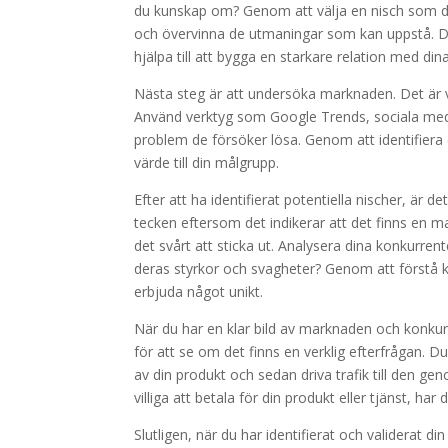
du kunskap om? Genom att välja en nisch som d
och övervinna de utmaningar som kan uppstå. De
hjälpa till att bygga en starkare relation med din
Nästa steg är att undersöka marknaden. Det är vi
Använd verktyg som Google Trends, sociala medie
problem de försöker lösa. Genom att identifiera 
värde till din målgrupp.
Efter att ha identifierat potentiella nischer, är 
tecken eftersom det indikerar att det finns en m
det svårt att sticka ut. Analysera dina konkurre
deras styrkor och svagheter? Genom att förstå k
erbjuda något unikt.
När du har en klar bild av marknaden och konkurren
för att se om det finns en verklig efterfrågan. 
av din produkt och sedan driva trafik till den g
villiga att betala för din produkt eller tjänst, har
Slutligen, när du har identifierat och validerat di