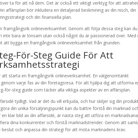
ver ta för att nå dem. Det är också ett viktigt verktyg för att attrahe
in affärsplan bör inkludera en detaljerad beskrivning av din nisch, din
ngsstrategi och din finansiella plan.
rta en framgångsrik onlineverksamhet. Genom att följa dessa steg kan du
om inte bara är lönsam utan också något du är passionerad över. Med 
mot att bygga en framgångsrik onlineverksamhet från grunden.
teg-För-Steg Guide För Att
rksamhetsstrategi
ör att starta en framgångsrik onlineverksamhet. En välgenomtänkt
genom varje fas av din företagsresa. För att hjälpa dig att utforma e
g-för-steg guide som täcker alla viktiga aspekter av en affärsplan.
färsidé tydligt. Vad är det du vill erbjuda, och hur skiljer sig din produk
rgöra din unika försäljningspunkt kan du bättre förstå din marknad oc
en klar bild av din affärsidé, är nästa steg att utföra en marknadsana
ifiera dina konkurrenter och förstå marknadstrender. Genom att saml
 beslut och anpassa din strategi för att möta marknadens krav.