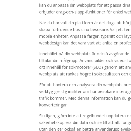
kan du anpassa din webbplats för att passa dina
erbjuder drag-och-släpp-funktioner för enkel we
När du har valt din plattform är det dags att bör
skapa förtroende hos dina besökare. Välj ett tem
mobila enheter. Anpassa färger, typsnitt och lay
webbdesign kan det vara värt att anlita en profess
Innehållet på din webbplats är också avgörande
tilltalar din målgrupp. Använd bilder och videor f
ditt innehåll för sökmotorer (SEO) genom att a
webbplats att rankas högre i sökresultaten och dri
För att hantera och analysera din webbplats pre
verktyg ger dig insikter om hur besökare interag
trafik kommer. Med denna information kan du gö
konverteringar.
Slutligen, glöm inte att regelbundet uppdatera o
säkerhetskopiera din data och se till att allt fun
utan den ger också en bättre användarupplevelse, v