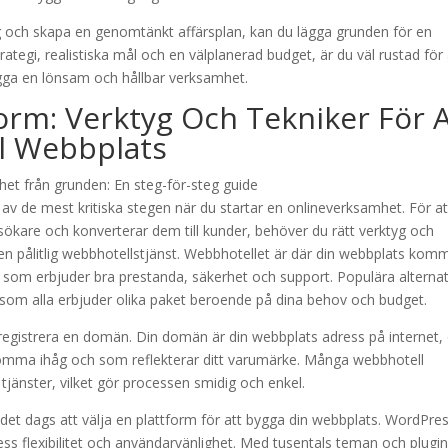
 och skapa en genomtänkt affärsplan, kan du lägga grunden för en
tegi, realistiska mål och en välplanerad budget, är du väl rustad för 
ga en lönsam och hållbar verksamhet.
orm: Verktyg Och Tekniker För A
ll Webbplats
av de mest kritiska stegen när du startar en onlineverksamhet. För at
ökare och konverterar dem till kunder, behöver du rätt verktyg och
ja en pålitlig webbhotellstjänst. Webbhotellet är där din webbplats kom
st som erbjuder bra prestanda, säkerhet och support. Populära alternat
 som alla erbjuder olika paket beroende på dina behov och budget.
t registrera en domän. Din domän är din webbplats adress på internet,
t komma ihåg och som reflekterar ditt varumärke. Många webbhotell
jänster, vilket gör processen smidig och enkel.
det dags att välja en plattform för att bygga din webbplats. WordPres
ess flexibilitet och användarvänlighet. Med tusentals teman och plugi