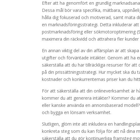
Efter att ha genomfört en grundlig marknadsanal
Dessa mål bör vara specifika, mätbara, uppnåel
hålla dig fokuserad och motiverad, samt mäta din
en marknadsföringsstrategi. Detta inkluderar att 
postmarknadsföring eller sökmotoroptimering (
maximera din räckvidd och attrahera fler kunder t
En annan viktig del av din affärsplan är att ska
utgifter och förväntade intäkter. Genom att ha 
säkerställa att du har tillräckliga resurser för at
på din prissättningsstrategi. Hur mycket ska du t
kostnader och konkurrenternas priser kan du hit
För att säkerställa att din onlineverksamhet är hå
kommer du att generera intäkter? Kommer du att 
eller kanske använda en annonsbaserad modell? G
och bygga en lönsam verksamhet.
Slutligen, glöm inte att inkludera en handlingspla
konkreta steg som du kan följa för att nå dina m
säkerställa att du gör kontinuerliga framsteg m