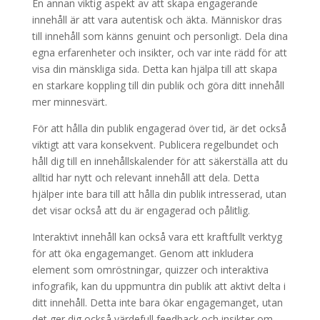
En annan viktig aspekt av att skapa engagerande
innehåll är att vara autentisk och äkta. Människor dras
till innehåll som känns genuint och personligt. Dela dina
egna erfarenheter och insikter, och var inte rädd för att
visa din mänskliga sida. Detta kan hjälpa till att skapa
en starkare koppling till din publik och göra ditt innehåll
mer minnesvärt.
För att hålla din publik engagerad över tid, är det också
viktigt att vara konsekvent. Publicera regelbundet och
håll dig till en innehållskalender för att säkerställa att du
alltid har nytt och relevant innehåll att dela. Detta
hjälper inte bara till att hålla din publik intresserad, utan
det visar också att du är engagerad och pålitlig.
Interaktivt innehåll kan också vara ett kraftfullt verktyg
för att öka engagemanget. Genom att inkludera
element som omröstningar, quizzer och interaktiva
infografik, kan du uppmuntra din publik att aktivt delta i
ditt innehåll. Detta inte bara ökar engagemanget, utan
det ger dig också värdefull feedback och insikter om