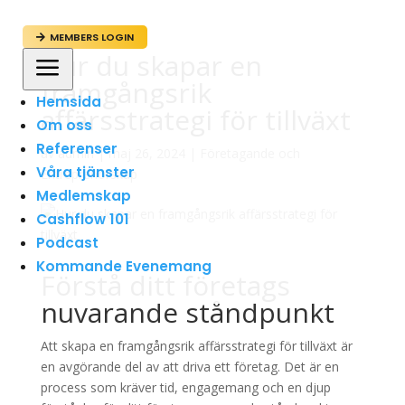
MEMBERS LOGIN

Hur du skapar en
a
framgångsrik
Hemsida
affärsstrategi för tillväxt
Om oss
Referenser
av
admin
|
maj 26, 2024
|
Företagande och
Våra tjänster
Entreprenörskap
Medlemskap
Cashflow 101
Podcast
Kommande Evenemang
Förstå ditt företags
nuvarande ståndpunkt
Att skapa en framgångsrik affärsstrategi för tillväxt är
en avgörande del av att driva ett företag. Det är en
process som kräver tid, engagemang och en djup