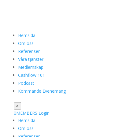
Hemsida
Om oss
Referenser
Våra tjänster
Medlemskap
Cashflow 101
Podcast
Kommande Evenemang
a

MEMBERS Login
Hemsida
Om oss
Referenser