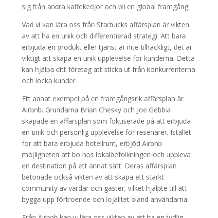
sig från andra kaffekedjor och bli en global framgång.
Vad vi kan lära oss från Starbucks affärsplan är vikten
av att ha en unik och differentierad strategi. Att bara
erbjuda en produkt eller tjänst är inte tillräckligt, det är
viktigt att skapa en unik upplevelse för kunderna. Detta
kan hjälpa ditt företag att sticka ut från konkurrenterna
och locka kunder.
Ett annat exempel på en framgångsrik affärsplan är
Airbnb. Grundarna Brian Chesky och Joe Gebbia
skapade en affärsplan som fokuserade på att erbjuda
en unik och personlig upplevelse för resenärer. Istället
för att bara erbjuda hotellrum, erbjöd Airbnb
möjligheten att bo hos lokalbefolkningen och uppleva
en destination på ett annat sätt. Deras affärsplan
betonade också vikten av att skapa ett starkt
community av värdar och gäster, vilket hjälpte till att
bygga upp förtroende och lojalitet bland användarna.
Från Airbnb kan vi lära oss vikten av att ha en tydlig