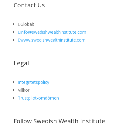
Contact Us

Globalt

info@swedishwealthinstitute.com

www.swedishwealthinstitute.com
Legal
Integritetspolicy
Villkor
Trustpilot-omdömen
Follow Swedish Wealth Institute