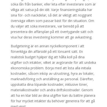
söka lån från banker, eller leta efter investerare som är
villiga att satsa på din idé. Varje finansieringskälla har
sina för- och nackdelar, så det är viktigt att noggrant
överväga vilken som passar bäst för din situation. Om
du väljer att söka investerare, var beredd på att
presentera din affärsplan på ett övertygande sätt och
visa hur deras investering kommer att ge avkastning.
Budgetering är en annan nyckelkomponent i att
förverkliga din affärsidé på ett lönsamt sätt. En
realistisk budget hjälper dig att hålla koll på dina
utgifter och intäkter, vilket är avgörande för att undvika
ekonomiska problem. Börja med att lista alla initiala
kostnader, såsom inköp av utrustning, hyra av lokaler,
marknadsföring och anställning av personal. Därefter,
uppskatta dina löpande kostnader, inklusive löner,
materialkostnader och andra driftskostnader. Genom
att ha en klar bild av dina utgifter kan du bättre planera
för hur mycket intäkter du behöver generera för att gå
med vinst.