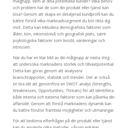
målgrupp. Vem är dina potentiella kunder? Vilka behov
och problem har de som din produkt eller tjänst kan
lösa? Genom att skapa en detaljerad kundprofil kan du
bättre förstå vilka marknadssegment du bör rikta dig
mot. Detta kan inkludera demografiska faktorer som
ålder, kön, inkomstnivå och geografisk plats, samt
psykologiska faktorer som livsstil, värderingar och
intressen.
När du har en klar bild av din målgrupp är nästa steg
att undersöka marknadens storlek och tillväxtpotential.
Detta kan göras genom att analysera
branschrapporter, statistik och trender. Det är också
en bra idé att genomföra en SWOT-analys (Strengths,
Weaknesses, Opportunities, Threats) för att identifiera
både interna och externa faktorer som kan påverka din
affärsidé. Genom att förstå marknadens dynamik kan
du bättre förutse framtida möjligheter och utmaningar.
För att bedöma efterfrågan på din produkt eller tjänst
kan du använda olika metoder, såsom enkäter,