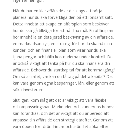
ingen annan gör.
När du har en klar affärsidé är det dags att börja
planera hur du ska förverkliga den på ett lönsamt sätt.
Detta innebär att skapa en affärsplan som beskriver
hur du ska gå tillväga för att nå dina mål. En affärsplan
bör innehålla en detaljerad beskrivning av din affärsidé,
en marknadsanalys, en strategi för hur du ska nå dina
kunder, och en finansiell plan som visar hur du ska
tjäna pengar och hålla kostnaderna under kontroll. Det
är också viktigt att tänka på hur du ska finansiera din
affärsidé. Behöver du startkapital för att komma igång?
Om så är fallet, var kan du få tag på detta kapital? Det
kan vara genom egna besparingar, lån, eller genom att
söka investerare.
Slutligen, kom ihåg att det är viktigt att vara flexibel
och anpassningsbar. Marknaden och kundernas behov
kan förändras, och det är viktigt att du är beredd att
anpassa din affärsidé och strategi därefter. Genom att
vara öppen för förändringar och ständigt söka efter