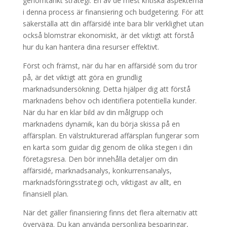
genomtänkt strategi. En av de mest kritiska aspekterna
i denna process är finansiering och budgetering. För att
säkerställa att din affärsidé inte bara blir verklighet utan
också blomstrar ekonomiskt, är det viktigt att förstå
hur du kan hantera dina resurser effektivt.
Först och främst, när du har en affärsidé som du tror
på, är det viktigt att göra en grundlig
marknadsundersökning. Detta hjälper dig att förstå
marknadens behov och identifiera potentiella kunder.
När du har en klar bild av din målgrupp och
marknadens dynamik, kan du börja skissa på en
affärsplan. En välstrukturerad affärsplan fungerar som
en karta som guidar dig genom de olika stegen i din
företagsresa. Den bör innehålla detaljer om din
affärsidé, marknadsanalys, konkurrensanalys,
marknadsföringsstrategi och, viktigast av allt, en
finansiell plan.
När det gäller finansiering finns det flera alternativ att
överväga. Du kan använda personliga besparingar,