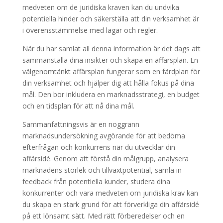
medveten om de juridiska kraven kan du undvika
potentiella hinder och säkerställa att din verksamhet är
i överensstämmelse med lagar och regler.
När du har samlat all denna information är det dags att
sammanställa dina insikter och skapa en affärsplan. En
välgenomtänkt affärsplan fungerar som en färdplan för
din verksamhet och hjälper dig att hålla fokus på dina
mål. Den bör inkludera en marknadsstrategi, en budget
och en tidsplan för att nå dina mål.
Sammanfattningsvis är en noggrann
marknadsundersökning avgörande för att bedöma
efterfrågan och konkurrens när du utvecklar din
affärsidé. Genom att förstå din målgrupp, analysera
marknadens storlek och tillväxtpotential, samla in
feedback från potentiella kunder, studera dina
konkurrenter och vara medveten om juridiska krav kan
du skapa en stark grund för att förverkliga din affärsidé
på ett lönsamt sätt. Med rätt förberedelser och en