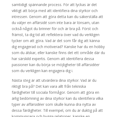
samtidigt spännande process. För att lyckas är det
viktigt att börja med att identifiera dina styrkor och
intressen. Genom att göra detta kan du säkerställa att
du väljer en affärsidé som inte bara är lönsam, utan
också något du brinner för och är bra på. Först och
främst, ta dig tid att reflektera över vad du verkligen
tycker om att göra. Vad är det som får dig att känna
dig engagerad och motiverad? Kanske har du en hobby
som du älskar, eller kanske finns det ett område där du
har särskild expertis. Genom att identifiera dessa
passioner kan du börja se möjligheter till affärsidéer
som du verkligen kan engagera dig i.
Nästa steg är att utvärdera dina styrkor. Vad är du
riktigt bra på? Det kan vara allt från tekniska
färdigheter till sociala förmågor. Genom att göra en
ärlig bedömning av dina styrkor kan du identifiera vilka
typer av affärsidéer som skulle kunna dra nytta av
dessa färdigheter. Till exempel, om du är duktig på att
kommunicera och bygga relationer, kanske en