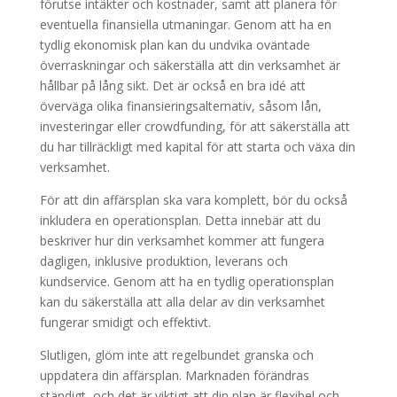
förutse intäkter och kostnader, samt att planera för
eventuella finansiella utmaningar. Genom att ha en
tydlig ekonomisk plan kan du undvika oväntade
överraskningar och säkerställa att din verksamhet är
hållbar på lång sikt. Det är också en bra idé att
överväga olika finansieringsalternativ, såsom lån,
investeringar eller crowdfunding, för att säkerställa att
du har tillräckligt med kapital för att starta och växa din
verksamhet.
För att din affärsplan ska vara komplett, bör du också
inkludera en operationsplan. Detta innebär att du
beskriver hur din verksamhet kommer att fungera
dagligen, inklusive produktion, leverans och
kundservice. Genom att ha en tydlig operationsplan
kan du säkerställa att alla delar av din verksamhet
fungerar smidigt och effektivt.
Slutligen, glöm inte att regelbundet granska och
uppdatera din affärsplan. Marknaden förändras
ständigt, och det är viktigt att din plan är flexibel och