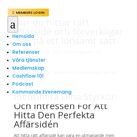
MEMBERS LOGIN

Hur du hittar rätt
a
affärsidé och förverkligar
Hemsida
den på ett lönsamt sätt
Om oss
Referenser
av
admin
|
sep 16, 2024
|
Företagande och
Entreprenörskap
Våra tjänster
Medlemskap
Cashflow 101
Podcast
Kommande Evenemang
Identifiera Dina Styrkor
Och Intressen För Att
Hitta Den Perfekta
Affärsidén
Att hitta rätt affärsidé kan vara en utmanande men