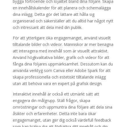
bygga förtroende och lojalitet bland dina följare. Skapa
en innehållskalender för att planera och schemalägga
dina inlägg. Detta gör det lättare att hålla sig
organiserad och säkerställer att du alltid har något nytt
och intressant att dela med din publik.
För att ytterligare öka engagemanget, använd visuellt
tilltalande bilder och videor. Människor är mer benägna
att interagera med innehåll som är visuellt attraktivt.
Använd högkvalitativa bilder, grafik och videor för att
fånga dina följares uppmärksamhet. Dessutom kan du
använda verktyg som Canva eller Adobe Spark för att
skapa professionella och estetiskt tilltalande inlägg
utan att behöva vara en expert på grafisk design.
Interaktivt innehåll är också ett utmärkt sätt att
engagera din målgrupp. Ställ frågor, skapa
omröstningar och uppmuntra dina följare att dela sina
åsikter och erfarenheter. Detta inte bara ökar
engagemanget, utan ger dig också värdefull feedback
som kan hjälpa dig att förbättra ditt innehåll och din