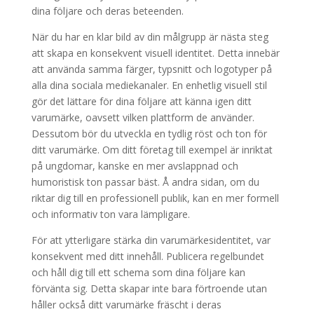
dina följare och deras beteenden.
När du har en klar bild av din målgrupp är nästa steg
att skapa en konsekvent visuell identitet. Detta innebär
att använda samma färger, typsnitt och logotyper på
alla dina sociala mediekanaler. En enhetlig visuell stil
gör det lättare för dina följare att känna igen ditt
varumärke, oavsett vilken plattform de använder.
Dessutom bör du utveckla en tydlig röst och ton för
ditt varumärke. Om ditt företag till exempel är inriktat
på ungdomar, kanske en mer avslappnad och
humoristisk ton passar bäst. Å andra sidan, om du
riktar dig till en professionell publik, kan en mer formell
och informativ ton vara lämpligare.
För att ytterligare stärka din varumärkesidentitet, var
konsekvent med ditt innehåll. Publicera regelbundet
och håll dig till ett schema som dina följare kan
förvänta sig. Detta skapar inte bara förtroende utan
håller också ditt varumärke fräscht i deras