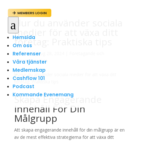
MEMBERS LOGIN

Hur du använder sociala
a
medier för att växa ditt
Hemsida
företag: Praktiska tips
Om oss
Referenser
av
admin
|
aug 28, 2024
|
Företagande och
Entreprenörskap
Våra tjänster
Medlemskap
Cashflow 101
Podcast
Kommande Evenemang
Skapa Engagerande
Innehåll För Din
Målgrupp
Att skapa engagerande innehåll för din målgrupp är en
av de mest effektiva strategierna för att växa ditt