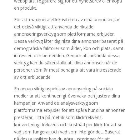
webbplats, registrera sig för ett nyhetsbrev eller köpa
en produkt.
För att maximera effektiviteten av dina annonser, är
det också viktigt att använda de riktade
annonseringsverktyg som plattformarna erbjuder.
Dessa verktyg låter dig rikta dina annonser baserat på
demografiska faktorer som ålder, kön och plats, samt
intressen och beteenden. Genom att använda dessa
verktyg kan du säkerställa att dina annonser når de
personer som är mest benägna att vara intresserade
av ditt erbjudande.
En annan viktig aspekt av annonsering på sociala
medier är att kontinuerligt övervaka och justera dina
kampanjer. Använd de analysverktyg som
plattformarna erbjuder för att spåra hur dina annonser
presterar. Titta på metrik som klickfrekvens,
konverteringsfrekvens och kostnad per klick för att se
vad som fungerar och vad som inte gör det. Baserat
på dessa insikter kan du göra justeringar för att