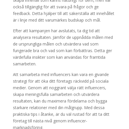
skapa innehåll som känns naturligt för dem, men var
också tillgänglig för att svara på frågor och ge
feedback. Detta hjälper till att säkerställa att innehållet
är i linje med ditt varumärkes budskap och mål.
Efter att kampanjen har avslutats, ta dig tid att
analysera resultaten. Jämför de uppnådda målen med
de ursprungliga målen och utvärdera vad som
fungerade bra och vad som kan förbättras. Detta ger
värdefulla insikter som kan användas för framtida
samarbeten.
Att samarbeta med influencers kan vara en givande
strategi för att öka ditt företags räckvidd på sociala
medier. Genom att noggrant välja rätt influencers,
skapa meningsfulla samarbeten och utvärdera
resultaten, kan du maximera fördelarna och bygga
starkare relationer med din målgrupp. Med dessa
praktiska tips i åtanke, är du väl rustad för att ta ditt
företag till nästa nivå genom influencer-
marknadsföring.