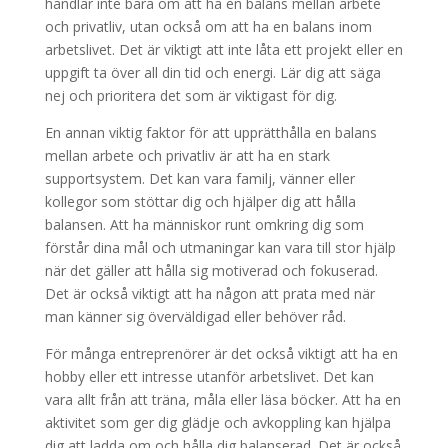
handlar inte bara om att ha en balans mellan arbete
och privatliv, utan också om att ha en balans inom
arbetslivet. Det är viktigt att inte låta ett projekt eller en
uppgift ta över all din tid och energi. Lär dig att säga
nej och prioritera det som är viktigast för dig.
En annan viktig faktor för att upprätthålla en balans
mellan arbete och privatliv är att ha en stark
supportsystem. Det kan vara familj, vänner eller
kollegor som stöttar dig och hjälper dig att hålla
balansen. Att ha människor runt omkring dig som
förstår dina mål och utmaningar kan vara till stor hjälp
när det gäller att hålla sig motiverad och fokuserad.
Det är också viktigt att ha någon att prata med när
man känner sig överväldigad eller behöver råd.
För många entreprenörer är det också viktigt att ha en
hobby eller ett intresse utanför arbetslivet. Det kan
vara allt från att träna, måla eller läsa böcker. Att ha en
aktivitet som ger dig glädje och avkoppling kan hjälpa
dig att ladda om och hålla dig balanserad. Det är också