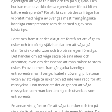
egentligen att våga ta risker och tro på sig själv? Och
hur kan man utveckla dessa egenskaper för att bli en
bättre entreprenör? För att få svar på dessa frågor har
vi pratat med några av Sveriges mest framgångsrika
kvinnliga entreprenörer som delar med sig av sina
bästa tips.
Först och främst är det viktigt att förstå att att våga ta
risker och tro på sig själv handlar om att våga gå
utanför sin komfortzon och tro på sin egen förmåga.
Det handlar om att våga satsa på sina idéer och
drömmar, även om det innebär att man måste ta stora
risker. En av de mest framgångsrika kvinnliga
entreprenörerna i Sverige, Isabella Löwengrip, betonar
vikten av att våga ta risker och att inte vara rädd för att
misslyckas. Hon menar att det är genom att våga
misslyckas som man kan lära sig och utvecklas som
entreprenör.
En annan viktig faktor för att våga ta risker och tro på
sig själv är att ha en stark tro på sin egen förmåga. Det