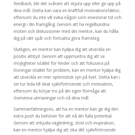
feedback, blir det svårare att skjuta upp eller ge upp på
dina mål. Detta kan vara en kraftfull motivationsfaktor,
eftersom du inte vill svika någon som investerar tid och
energi i din framgång. Genom att ha regelbundna
möten och diskussioner med din mentor, kan du hålla
dig på rätt spår och fortsätta göra framsteg.
Slutligen, en mentor kan hjälpa dig att utveckla en
positiv attityd. Genom att uppmuntra dig att se
möjligheter istället för hinder och att fokusera på
lösningar istället för problem, kan en mentor hjälpa dig
att utveckla en mer optimistisk syn på livet. Detta kan i
sin tur leda till ökat självförtroende och motivation,
eftersom du börjar tro på din egen förmåga att
övervinna utmaningar och nå dina mål.
Sammanfattningsvis, att ha en mentor kan ge dig den
extra push du behöver för att nå din fulla potential.
Genom att erbjuda vägledning, stöd och inspiration,
kan en mentor hjälpa dig att öka ditt självförtroende