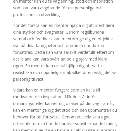
en mentor kan du få vägledning, stöd och inspiration
som kan vara avgörande för din personliga och
professionella utveckling.
För det första kan en mentor hjälpa dig att identifiera
dina styrkor och svagheter. Genom regelbundna
samtal och feedback kan mentorn ge dig en objektiv
syn på dina färdigheter och områden där du kan
förbättras. Detta kan vara särskilt värdefullt eftersom
det ibland kan vara svårt att se sig själv med klara
ögon. En mentor kan också hjälpa dig att sätta
realistiska och uppnåeliga mål, vilket är en viktig del av
personlig tillväxt.
Vidare kan en mentor fungera som en källa till
motivation och inspiration. När du står inför
utmaningar eller känner dig osäker på din väg framåt,
kan en mentor ge dig det stöd och den uppmuntran du
behöver för att fortsätta. Genom att dela sina egna
erfarenheter och hur de har övervunnit liknande hinder,
kan mentorn ge dig en känsla av att du inte är ensam i