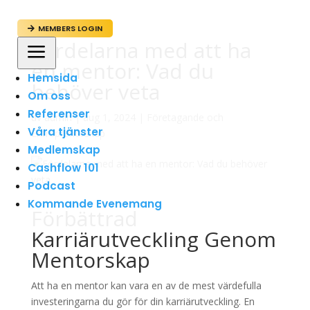
MEMBERS LOGIN

Fördelarna med att ha
a
en mentor: Vad du
Hemsida
behöver veta
Om oss
Referenser
av
admin
|
aug 1, 2024
|
Företagande och
Våra tjänster
Entreprenörskap
Medlemskap
Cashflow 101
Podcast
Kommande Evenemang
Förbättrad
Karriärutveckling Genom
Mentorskap
Att ha en mentor kan vara en av de mest värdefulla
investeringarna du gör för din karriärutveckling. En