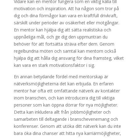
Vidare kan en mentor fungera som en viktig källa till
motivation och inspiration. Att ha någon som tror på
dig och dina förmågor kan vara en kraftfull drivkraft,
särskilt under perioder av osäkerhet eller motgångar.
En mentor kan hjälpa dig att sätta realistiska och
uppnåeliga mål, och ge dig den uppmuntran du
behöver för att fortsätta sträva efter dem. Genom
regelbundna möten och samtal kan mentorn också
hjälpa dig att hålla dig ansvarig för dina framsteg, vilket
kan vara en stark motivationsfaktor i sig.
En annan betydande fördel med mentorskap är
nätverksmöjligheterna det kan erbjuda. En erfaren
mentor har ofta ett omfattande nätverk av kontakter
inom branschen, och kan introducera dig till viktiga
personer som kan öppna dörrar för nya möjligheter.
Detta kan inkludera allt från jobbmöjligheter och
samarbeten till deltagande i branschevenemang och
konferenser. Genom att utöka ditt nätverk kan du inte
bara öka dina chanser att hitta nya karriärmöjligheter,