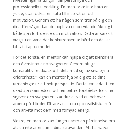
investeringarna du gör i din personliga och
professionella utveckling. En mentor är inte bara en
guide, utan också en källa till inspiration och
motivation. Genom att ha någon som tror på dig och
dina förmågor, kan du uppleva en betydande ökning i
både självförtroende och motivation. Detta är särskilt
viktigt i en värld där konkurrensen är hård och det är
lätt att tappa modet.
För det första, en mentor kan hjälpa dig att identifiera
och övervinna dina svagheter. Genom att ge
konstruktiv feedback och dela med sig av sina egna
erfarenheter, kan en mentor hjälpa dig att se dina
utmaningar ur ett nytt perspektiv. Detta kan leda till en
ökad självkännedom och en bättre förståelse för dina
styrkor och svagheter. När du vet vad du behöver
arbeta på, blir det lättare att sätta upp realistiska mål
och arbeta mot dem med förnyad energi.
Vidare, en mentor kan fungera som en påminnelse om
att du inte är ensam i dina strävanden. Att ha någon