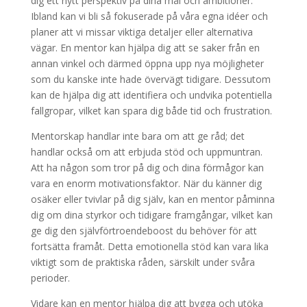
dig ett nytt perspektiv på dina mål och ambitioner.
Ibland kan vi bli så fokuserade på våra egna idéer och
planer att vi missar viktiga detaljer eller alternativa
vägar. En mentor kan hjälpa dig att se saker från en
annan vinkel och därmed öppna upp nya möjligheter
som du kanske inte hade övervägt tidigare. Dessutom
kan de hjälpa dig att identifiera och undvika potentiella
fallgropar, vilket kan spara dig både tid och frustration.
Mentorskap handlar inte bara om att ge råd; det
handlar också om att erbjuda stöd och uppmuntran.
Att ha någon som tror på dig och dina förmågor kan
vara en enorm motivationsfaktor. När du känner dig
osäker eller tvivlar på dig själv, kan en mentor påminna
dig om dina styrkor och tidigare framgångar, vilket kan
ge dig den självförtroendeboost du behöver för att
fortsätta framåt. Detta emotionella stöd kan vara lika
viktigt som de praktiska råden, särskilt under svåra
perioder.
Vidare kan en mentor hjälpa dig att bygga och utöka