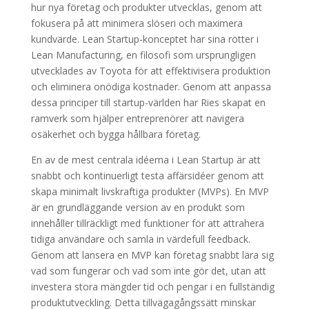
hur nya företag och produkter utvecklas, genom att
fokusera på att minimera slöseri och maximera
kundvärde. Lean Startup-konceptet har sina rötter i
Lean Manufacturing, en filosofi som ursprungligen
utvecklades av Toyota för att effektivisera produktion
och eliminera onödiga kostnader. Genom att anpassa
dessa principer till startup-världen har Ries skapat en
ramverk som hjälper entreprenörer att navigera
osäkerhet och bygga hållbara företag.
En av de mest centrala idéerna i Lean Startup är att
snabbt och kontinuerligt testa affärsidéer genom att
skapa minimalt livskraftiga produkter (MVPs). En MVP
är en grundläggande version av en produkt som
innehåller tillräckligt med funktioner för att attrahera
tidiga användare och samla in värdefull feedback.
Genom att lansera en MVP kan företag snabbt lära sig
vad som fungerar och vad som inte gör det, utan att
investera stora mängder tid och pengar i en fullständig
produktutveckling. Detta tillvägagångssätt minskar