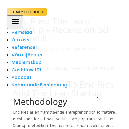
MEMBERS LOGIN

Eric Ries: The Lean
a
Startup – Recension och
Hemsida
metodik
Om oss
Referenser
av
admin
|
jun 22, 2024
|
Företagande och
Våra tjänster
Entreprenörskap
Medlemskap
Cashflow 101
Podcast
Introduction To Eric Ries
Kommande Evenemang
And The Lean Startup
Methodology
Eric Ries är en framstående entreprenör och författare,
mest känd för att ha utvecklat och populariserat Lean
Startup-metodiken. Denna metodik har revolutionerat