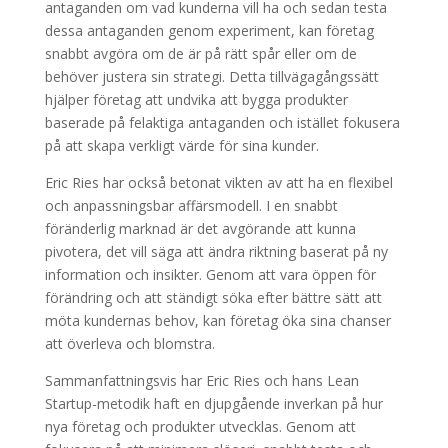
antaganden om vad kunderna vill ha och sedan testa
dessa antaganden genom experiment, kan företag
snabbt avgöra om de är på rätt spår eller om de
behöver justera sin strategi. Detta tillvägagångssätt
hjälper företag att undvika att bygga produkter
baserade på felaktiga antaganden och istället fokusera
på att skapa verkligt värde för sina kunder.
Eric Ries har också betonat vikten av att ha en flexibel
och anpassningsbar affärsmodell. I en snabbt
föränderlig marknad är det avgörande att kunna
pivotera, det vill säga att ändra riktning baserat på ny
information och insikter. Genom att vara öppen för
förändring och att ständigt söka efter bättre sätt att
möta kundernas behov, kan företag öka sina chanser
att överleva och blomstra.
Sammanfattningsvis har Eric Ries och hans Lean
Startup-metodik haft en djupgående inverkan på hur
nya företag och produkter utvecklas. Genom att