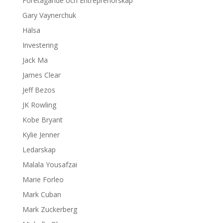
Företagande och Entreprenörskap
Gary Vaynerchuk
Hälsa
Investering
Jack Ma
James Clear
Jeff Bezos
JK Rowling
Kobe Bryant
Kylie Jenner
Ledarskap
Malala Yousafzai
Marie Forleo
Mark Cuban
Mark Zuckerberg