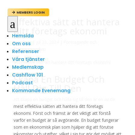
MEMBERS LOGIN

Effektiva sätt att hantera
a
ditt företags ekonomi
Hemsida
av
admin
|
jul 23, 2024
|
Företagande och
Om oss
Entreprenörskap
Referenser
Våra tjänster
Medlemskap
Cashflow 101
Skapa En Budget Och
Podcast
Håll Dig Till Den
Kommande Evenemang
Att skapa en budget och hålla sig till den är en av de
mest effektiva sätten att hantera ditt företags
ekonomi. Först och främst är det viktigt att förstå
varför en budget är så avgörande. En budget fungerar
som en ekonomisk plan som hjälper dig att förutse
inkomster och utgifter, vilket i sin tur gör det möjligt att