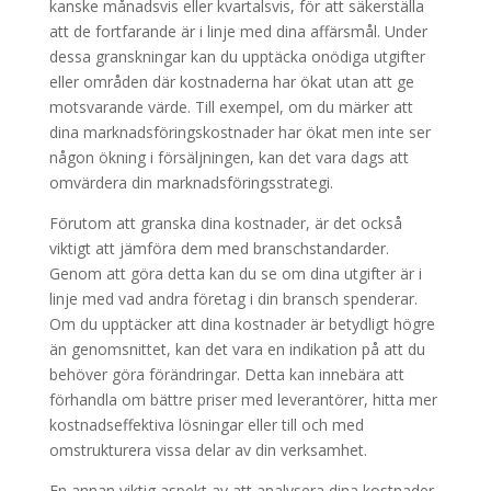
kanske månadsvis eller kvartalsvis, för att säkerställa
att de fortfarande är i linje med dina affärsmål. Under
dessa granskningar kan du upptäcka onödiga utgifter
eller områden där kostnaderna har ökat utan att ge
motsvarande värde. Till exempel, om du märker att
dina marknadsföringskostnader har ökat men inte ser
någon ökning i försäljningen, kan det vara dags att
omvärdera din marknadsföringsstrategi.
Förutom att granska dina kostnader, är det också
viktigt att jämföra dem med branschstandarder.
Genom att göra detta kan du se om dina utgifter är i
linje med vad andra företag i din bransch spenderar.
Om du upptäcker att dina kostnader är betydligt högre
än genomsnittet, kan det vara en indikation på att du
behöver göra förändringar. Detta kan innebära att
förhandla om bättre priser med leverantörer, hitta mer
kostnadseffektiva lösningar eller till och med
omstrukturera vissa delar av din verksamhet.
En annan viktig aspekt av att analysera dina kostnader