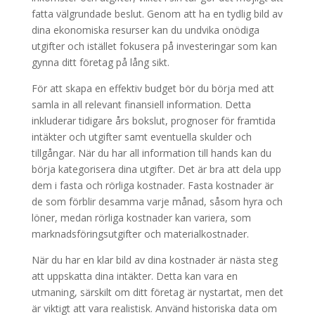
fatta välgrundade beslut. Genom att ha en tydlig bild av
dina ekonomiska resurser kan du undvika onödiga
utgifter och istället fokusera på investeringar som kan
gynna ditt företag på lång sikt.
För att skapa en effektiv budget bör du börja med att
samla in all relevant finansiell information. Detta
inkluderar tidigare års bokslut, prognoser för framtida
intäkter och utgifter samt eventuella skulder och
tillgångar. När du har all information till hands kan du
börja kategorisera dina utgifter. Det är bra att dela upp
dem i fasta och rörliga kostnader. Fasta kostnader är
de som förblir desamma varje månad, såsom hyra och
löner, medan rörliga kostnader kan variera, som
marknadsföringsutgifter och materialkostnader.
När du har en klar bild av dina kostnader är nästa steg
att uppskatta dina intäkter. Detta kan vara en
utmaning, särskilt om ditt företag är nystartat, men det
är viktigt att vara realistisk. Använd historiska data om