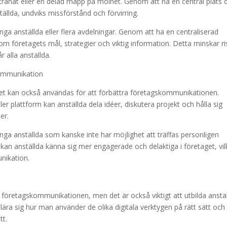
ntranät eller en delad mapp på molnet. Genom att ha en central plats 
nställda, undviks missförstånd och förvirring.
ga anställda eller flera avdelningar. Genom att ha en centraliserad
 om företagets mål, strategier och viktig information. Detta minskar r
r alla anställda.
kommunikation
, det kan också användas för att förbättra företagskommunikationen.
r plattform kan anställda dela idéer, diskutera projekt och hålla sig
er.
nga anställda som kanske inte har möjlighet att träffas personligen
an anställda känna sig mer engagerade och delaktiga i företaget, vil
unikation.
tra företagskommunikationen, men det är också viktigt att utbilda anstä
lära sig hur man använder de olika digitala verktygen på rätt sätt och
tt.