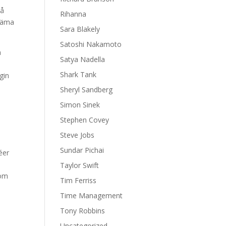
på
Rihanna
kväma
Sara Blakely
Satoshi Nakamoto
a
Satya Nadella
Shark Tank
gin
Sheryl Sandberg
Simon Sinek
Stephen Covey
Steve Jobs
Sundar Pichai
éer
Taylor Swift
Som
Tim Ferriss
Time Management
Tony Robbins
Uncategorized