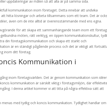
eller uppdateringar av målen så att alla är på samma sida.
spektfull kommunikation inom företaget. Detta innebär att undvika
på att hitta lösningar och arbeta tillsammans som ett team. Det är ock
ch idéer, även om de inte alltid är överensstämmande med ens egna.
avgörande för att skapa ett sammanhängande team inom ett företag
gelbundna möten, rätt verktyg, en öppen kommunikationskultur, tydl
tra din företagskommunikation och skapa ett starkt och
on är en ständigt pågående process och det är viktigt att fortsätt
g inom ditt företag.
Koncis Kommunikation i
mgång inom företagsvärlden. Det är genom kommunikation som idéer
oncis kommunikation är särskilt viktig i företagsmiljön, där effektivit
gång. I denna artikel kommer vi att titta på några effektiva sätt att
som menas med tydlig och koncis kommunikation. Tydlighet handlar om 