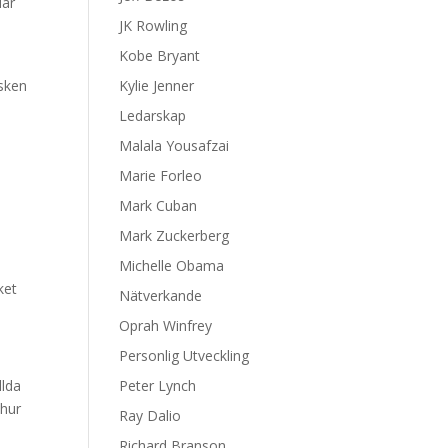
där
JK Rowling
Kobe Bryant
isken
Kylie Jenner
Ledarskap
Malala Yousafzai
Marie Forleo
Mark Cuban
Mark Zuckerberg
Michelle Obama
ket
Nätverkande
Oprah Winfrey
Personlig Utveckling
llda
Peter Lynch
 hur
Ray Dalio
Richard Branson