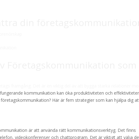
rbättra din företagskommunikatio
prenörskap
ktiv Företagskommunikation som
tags framgång. Det är en viktig del av att bygga starka relationer me
 fungerande kommunikation kan öka produktiviteten och effektivitete
 företagskommunikation? Här är fem strategier som kan hjälpa dig at
skommunikation är att använda rätt kommunikationsverktyg. Det finns
elefon, videokonferenser och chattprogram. Det är viktigt att välja de