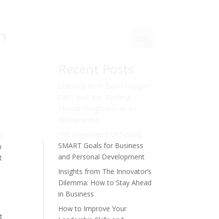
n
Sök
Recent Posts
Learning from David Goggins’
Can’t Hurt Me: Building
Mental Toughness as an
Entrepreneur
The Importance of Setting
d
SMART Goals for Business
n
and Personal Development
t
Insights from The Innovator’s
Dilemma: How to Stay Ahead
in Business
How to Improve Your
t