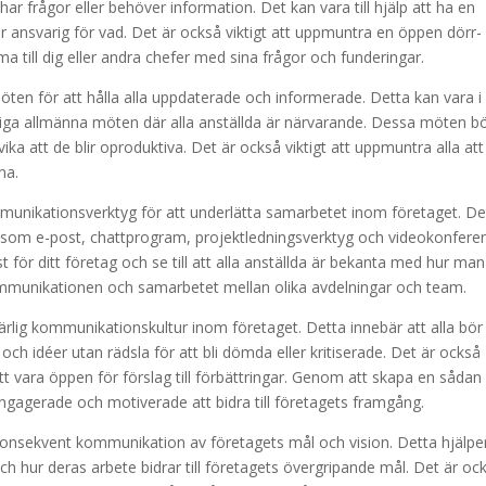
r frågor eller behöver information. Det kan vara till hjälp att ha en
är ansvarig för vad. Det är också viktigt att uppmuntra en öppen dörr-
a till dig eller andra chefer med sina frågor och funderingar.
möten för att hålla alla uppdaterade och informerade. Detta kan vara i
iga allmänna möten där alla anställda är närvarande. Dessa möten b
ka att de blir oproduktiva. Det är också viktigt att uppmuntra alla att
na.
ommunikationsverktyg för att underlätta samarbetet inom företaget. De
som e-post, chattprogram, projektledningsverktyg och videokonferen
t för ditt företag och se till att alla anställda är bekanta med hur man
munikationen och samarbetet mellan olika avdelningar och team.
 ärlig kommunikationskultur inom företaget. Detta innebär att alla bör
ch idéer utan rädsla för att bli dömda eller kritiserade. Det är också
tt vara öppen för förslag till förbättringar. Genom att skapa en sådan
ngagerade och motiverade att bidra till företagets framgång.
h konsekvent kommunikation av företagets mål och vision. Detta hjälper
h hur deras arbete bidrar till företagets övergripande mål. Det är oc