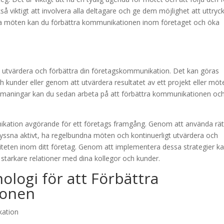
så viktigt att involvera alla deltagare och ge dem möjlighet att uttryc
dna möten kan du förbättra kommunikationen inom företaget och öka
ligt utvärdera och förbättra din företagskommunikation. Det kan göras
kunder eller genom att utvärdera resultatet av ett projekt eller möt
 utmaningar kan du sedan arbeta på att förbättra kommunikationen oc
ikation avgörande för ett företags framgång. Genom att använda rät
lyssna aktivt, ha regelbundna möten och kontinuerligt utvärdera och
viteten inom ditt företag. Genom att implementera dessa strategier k
starkare relationer med dina kollegor och kunder.
logi för att Förbättra
ionen
kation