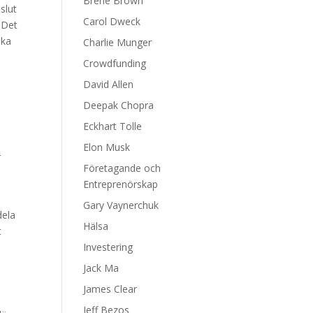
Brene Brown
slut
Carol Dweck
 Det
öka
Charlie Munger
Crowdfunding
David Allen
Deepak Chopra
Eckhart Tolle
Elon Musk
r
Företagande och
Entreprenörskap
Gary Vaynerchuk
dela
Hälsa
t
Investering
Jack Ma
James Clear
Jeff Bezos