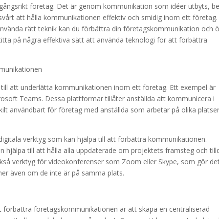
gångsrikt företag. Det är genom kommunikation som idéer utbyts, be
svårt att hålla kommunikationen effektiv och smidig inom ett företag.
använda rätt teknik kan du förbättra din företagskommunikation och 
titta på några effektiva sätt att använda teknologi för att förbättra
ommunikationen
till att underlätta kommunikationen inom ett företag. Ett exempel är
soft Teams. Dessa plattformar tillåter anställda att kommunicera i
rskilt användbart för företag med anställda som arbetar på olika platse
igitala verktyg som kan hjälpa till att förbättra kommunikationen.
 hjälpa till att hålla alla uppdaterade om projektets framsteg och till
också verktyg för videokonferenser som Zoom eller Skype, som gör de
oner även om de inte är på samma plats.
tt förbättra företagskommunikationen är att skapa en centraliserad