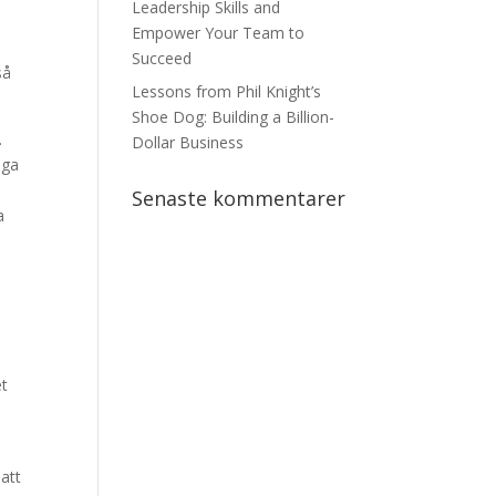
Leadership Skills and
Empower Your Team to
Succeed
så
Lessons from Phil Knight’s
Shoe Dog: Building a Billion-
.
Dollar Business
iga
Senaste kommentarer
a
et
att