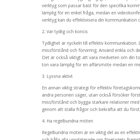
verktyg som passar bäst för den specifika komm
lämplig för en enkel fråga, medan en videokonfe
verktyg kan du effektivisera din kommunikation 
2. Var tydlig och koncis
Tydlighet är nyckeln till effektiv kommunikation. D
missförstånd och förvirring. Använd enkla och di
Det är också viktigt att vara medveten om din t
ton vara lämplig för en affärsmöte medan en mer
3. Lyssna aktivt
En annan viktig strategi för effektiv företagskom
andra personen säger, utan också försöker först
missförstånd och bygga starkare relationer med d
genom att ställa frågor och bekräfta att du förs
4. Ha regelbundna möten
Regelbundna möten är en viktig del av en effekti
och hålla alla uppdaterade om företagets framsteg