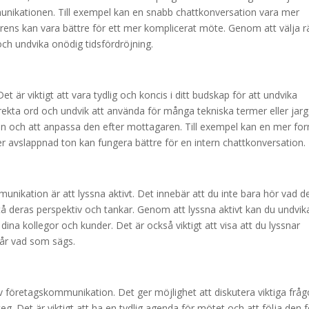
unikationen. Till exempel kan en snabb chattkonversation vara mer
rens kan vara bättre för ett mer komplicerat möte. Genom att välja r
och undvika onödig tidsfördröjning.
et är viktigt att vara tydlig och koncis i ditt budskap för att undvika
rekta ord och undvik att använda för många tekniska termer eller jar
on och att anpassa den efter mottagaren. Till exempel kan en mer for
 avslappnad ton kan fungera bättre för en intern chattkonversation.
munikation är att lyssna aktivt. Det innebär att du inte bara hör vad d
å deras perspektiv och tankar. Genom att lyssna aktivt kan du undvik
ina kollegor och kunder. Det är också viktigt att visa att du lyssnar
tår vad som sägs.
v företagskommunikation. Det ger möjlighet att diskutera viktiga fråg
. Det är viktigt att ha en tydlig agenda för mötet och att följa den f