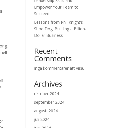
Leadership Skills and
Empower Your Team to
ätt
Succeed
Lessons from Phil Knight’s
Shoe Dog: Building a Billion-
Dollar Business
gong.
Recent
mell
Comments
Inga kommentarer att visa.
en
Archives
a
oktober 2024
september 2024
augusti 2024
juli 2024
or
ör
juni 2024