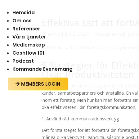
Hemsida
Effektiva sätt att fö
Om oss
Referenser
av
admin
|
jun 2, 2024
|
Företagande och Entre
Våra tjänster
Medlemskap
Cashflow 101
Podcast
5 Strategier för Effe
Kommande Evenemang
Ökar Produktiviteten
MEMBERS LOGIN

Effektiv kommunikation är avgörande för ett före
kunder, samarbetspartners och anställda. En väl
inom ett företag. Men hur kan man förbättra sin
öka effektiviteten i din företagskommunikation.
1. Använd rätt kommunikationsverktyg
Det första steget för att förbättra din företag
många olika verktyg tillgängliga, såsom e-post, t