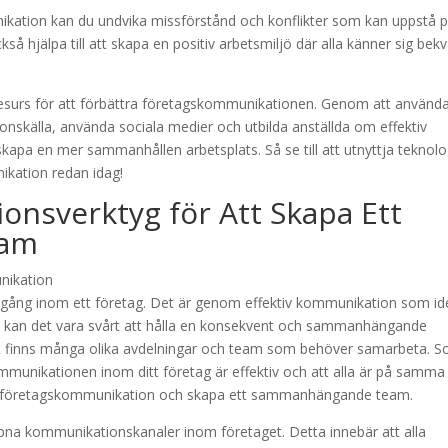
ikation kan du undvika missförstånd och konflikter som kan uppstå 
å hjälpa till att skapa en positiv arbetsmiljö där alla känner sig be
resurs för att förbättra företagskommunikationen. Genom att använd
ionskälla, använda sociala medier och utbilda anställda om effektiv
apa en mer sammanhållen arbetsplats. Så se till att utnyttja teknolo
nikation redan idag!
onsverktyg för Att Skapa Ett
eam
gång inom ett företag. Det är genom effektiv kommunikation som id
nd kan det vara svårt att hålla en konsekvent och sammanhängande
det finns många olika avdelningar och team som behöver samarbeta. 
 kommunikationen inom ditt företag är effektiv och att alla är på samma
a din företagskommunikation och skapa ett sammanhängande team.
 öppna kommunikationskanaler inom företaget. Detta innebär att alla