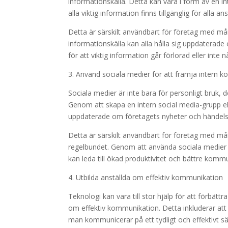
informationskälla. Detta kan vara i form av en i
alla viktig information finns tillgänglig för alla a
Detta är särskilt användbart för företag med mån
informationskälla kan alla hålla sig uppdaterade
för att viktig information går förlorad eller inte nå
3. Använd sociala medier för att främja intern 
Sociala medier är inte bara för personligt bruk
Genom att skapa en intern social media-grupp elle
uppdaterade om företagets nyheter och händels
Detta är särskilt användbart för företag med må
regelbundet. Genom att använda sociala medier k
kan leda till ökad produktivitet och bättre komm
4. Utbilda anställda om effektiv kommunikation
Teknologi kan vara till stor hjälp för att förbät
om effektiv kommunikation. Detta inkluderar att 
man kommunicerar på ett tydligt och effektivt sä