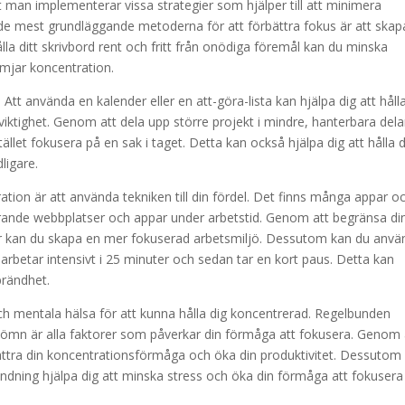
t man implementerar vissa strategier som hjälper till att minimera
de mest grundläggande metoderna för att förbättra fokus är att skap
lla ditt skrivbord rent och fritt från onödiga föremål kan du minska
ämjar koncentration.
 Att använda en kalender eller en att-göra-lista kan hjälpa dig att hålla
viktighet. Genom att dela upp större projekt i mindre, hanterbara dela
ället fokusera på en sak i taget. Detta kan också hjälpa dig att hålla d
ligare.
ation är att använda tekniken till din fördel. Det finns många appar o
erande webbplatser och appar under arbetstid. Genom att begränsa di
ioner kan du skapa en mer fokuserad arbetsmiljö. Dessutom kan du anv
betar intensivt i 25 minuter och sedan tar en kort paus. Detta kan
brändhet.
och mentala hälsa för att kunna hålla dig koncentrerad. Regelbunden
 sömn är alla faktorer som påverkar din förmåga att fokusera. Genom 
ättra din koncentrationsförmåga och öka din produktivitet. Dessutom
dning hjälpa dig att minska stress och öka din förmåga att fokusera