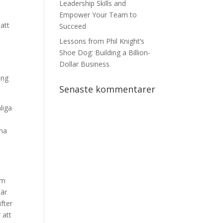
Leadership Skills and
Empower Your Team to
 att
Succeed
Lessons from Phil Knight’s
Shoe Dog: Building a Billion-
Dollar Business
ång
Senaste kommentarer
liga
ina
om
 är
ifter
 att