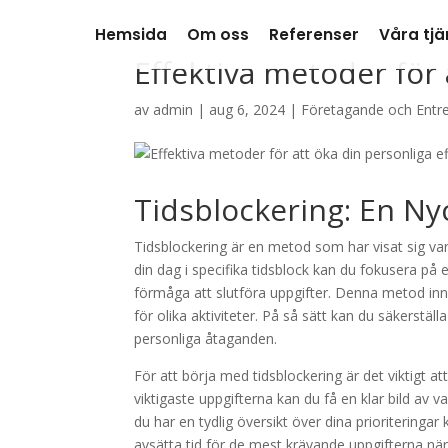
Hemsida
Om oss
Referenser
Våra tjä
Effektiva metoder för 
av
admin
|
aug 6, 2024
|
Företagande och Entr
Tidsblockering: En Nyc
Tidsblockering är en metod som har visat sig var
din dag i specifika tidsblock kan du fokusera på e
förmåga att slutföra uppgifter. Denna metod inn
för olika aktiviteter. På så sätt kan du säkerställ
personliga åtaganden.
För att börja med tidsblockering är det viktigt att
viktigaste uppgifterna kan du få en klar bild av
du har en tydlig översikt över dina prioriteringar
avsätta tid för de mest krävande uppgifterna n