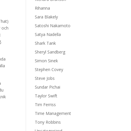
Rihanna
Sara Blakely
That)
Satoshi Nakamoto
r och
Satya Nadella
x
g.
Shark Tank
Sheryl Sandberg
ända
Simon Sinek
lla
Stephen Covey
Steve Jobs
a
Sundar Pichai
du
Taylor Swift
knik
Tim Ferriss
Time Management
Tony Robbins
Uncategorized