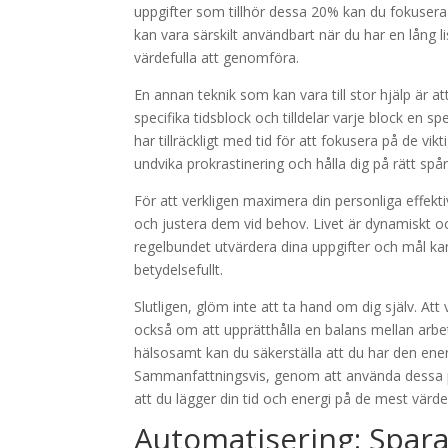
uppgifter som tillhör dessa 20% kan du fokusera 
kan vara särskilt användbart när du har en lång
värdefulla att genomföra.
En annan teknik som kan vara till stor hjälp är at
specifika tidsblock och tilldelar varje block en sp
har tillräckligt med tid för att fokusera på de vi
undvika prokrastinering och hålla dig på rätt spå
För att verkligen maximera din personliga effektiv
och justera dem vid behov. Livet är dynamiskt och
regelbundet utvärdera dina uppgifter och mål kan
betydelsefullt.
Slutligen, glöm inte att ta hand om dig själv. At
också om att upprätthålla en balans mellan arbet
hälsosamt kan du säkerställa att du har den ener
Sammanfattningsvis, genom att använda dessa prio
att du lägger din tid och energi på de mest värde
Automatisering: Spar