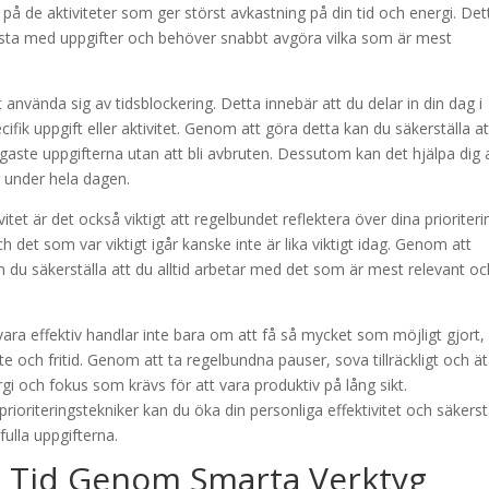
på de aktiviteter som ger störst avkastning på din tid och energi. Det
 lista med uppgifter och behöver snabbt avgöra vilka som är mest
t använda sig av tidsblockering. Detta innebär att du delar in din dag i
ecifik uppgift eller aktivitet. Genom att göra detta kan du säkerställa a
ktigaste uppgifterna utan att bli avbruten. Dessutom kan det hjälpa dig 
r under hela dagen.
itet är det också viktigt att regelbundet reflektera över dina prioriteri
 det som var viktigt igår kanske inte är lika viktigt idag. Genom att
 du säkerställa att du alltid arbetar med det som är mest relevant oc
t vara effektiv handlar inte bara om att få så mycket som möjligt gjort,
e och fritid. Genom att ta regelbundna pauser, sova tillräckligt och ä
gi och fokus som krävs för att vara produktiv på lång sikt.
riteringstekniker kan du öka din personliga effektivitet och säkerst
fulla uppgifterna.
a Tid Genom Smarta Verktyg