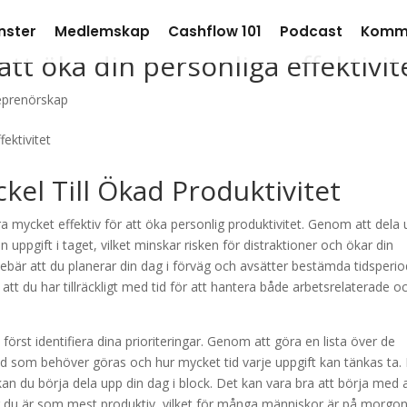
nster
Medlemskap
Cashflow 101
Podcast
Komm
att öka din personliga effektivit
eprenörskap
kel Till Ökad Produktivitet
a mycket effektiv för att öka personlig produktivitet. Genom att dela
n uppgift i taget, vilket minskar risken för distraktioner och ökar din
ebär att du planerar din dag i förväg och avsätter bestämda tidsperio
a att du har tillräckligt med tid för att hantera både arbetsrelaterade o
 först identifiera dina prioriteringar. Genom att göra en lista över de
 vad som behöver göras och hur mycket tid varje uppgift kan tänkas ta.
 kan du börja dela upp din dag i block. Det kan vara bra att börja med 
är du är som mest produktiv, vilket för många människor är på morgo