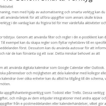
 utmaning, men med hjälp av automatisering och smarta verktyg kan du
att använda teknik för att utföra uppgifter som annars skulle kräva
ktyg i din vardag kan du frigöra tid för mer värdefulla aktiviteter oc
 tidstjuv. Genom att använda filter och regler i din e-postklient kan 
l exempel kan du skapa regler som flyttar nyhetsbrev till en specifi
a meddelanden först. Dessutom kan du använda autosvar för att inform
ch när de kan förvänta sig ett svar. Detta minskar behovet av att
om att använda digitala kalendrar som Google Calendar eller Outlook.
ka påminnelser och möjligheten att dela kalendrar med kollegor elle
endrar över olika enheter kan du alltid ha tillgång till din schema, v
 möten.
a uppgiftshanteringsverktyg som Todoist eller Trello. Dessa verktyg
uppgifter, och många av dem erbjuder integrationer med andra appar oc
uppgifter från e-postmeddelanden eller kalenderhändelser, vilket gör a