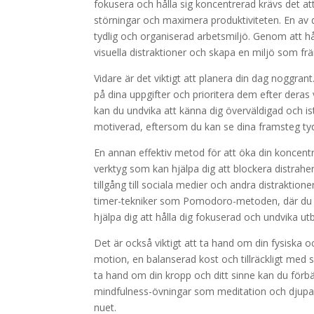
fokusera och hålla sig koncentrerad krävs det at
störningar och maximera produktiviteten. En av 
tydlig och organiserad arbetsmiljö. Genom att hå
visuella distraktioner och skapa en miljö som fr
Vidare är det viktigt att planera din dag noggrant.
på dina uppgifter och prioritera dem efter deras 
kan du undvika att känna dig överväldigad och ist
motiverad, eftersom du kan se dina framsteg tyd
En annan effektiv metod för att öka din koncentr
verktyg som kan hjälpa dig att blockera distrah
tillgång till sociala medier och andra distrakt
timer-tekniker som Pomodoro-metoden, där du ar
hjälpa dig att hålla dig fokuserad och undvika ut
Det är också viktigt att ta hand om din fysiska 
motion, en balanserad kost och tillräckligt med
ta hand om din kropp och ditt sinne kan du förb
mindfulness-övningar som meditation och djupan
nuet.