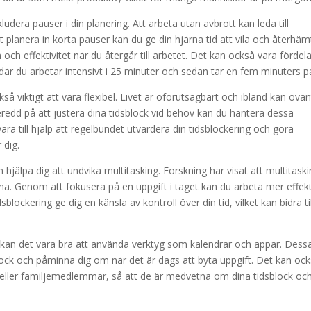
ludera pauser i din planering. Att arbeta utan avbrott kan leda till
planera in korta pauser kan du ge din hjärna tid att vila och återhäm
on och effektivitet när du återgår till arbetet. Det kan också vara fördela
 du arbetar intensivt i 25 minuter och sedan tar en fem minuters p
ckså viktigt att vara flexibel. Livet är oförutsägbart och ibland kan ovä
redd på att justera dina tidsblock vid behov kan du hantera dessa
ara till hjälp att regelbundet utvärdera din tidsblockering och göra
 dig.
 hjälpa dig att undvika multitasking. Forskning har visat att multitask
na. Genom att fokusera på en uppgift i taget kan du arbeta mer effekt
ockering ge dig en känsla av kontroll över din tid, vilket kan bidra til
 kan det vara bra att använda verktyg som kalendrar och appar. Dess
sblock och påminna dig om när det är dags att byta uppgift. Det kan oc
gor eller familjemedlemmar, så att de är medvetna om dina tidsblock oc