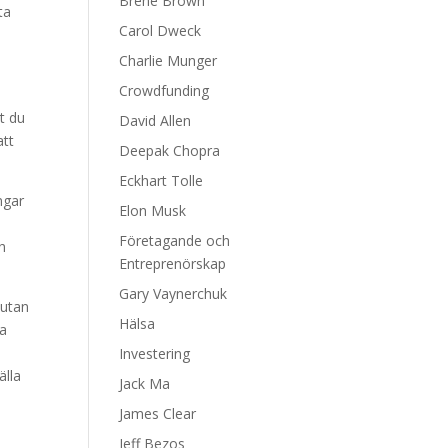
Brene Brown
ta
Carol Dweck
Charlie Munger
Crowdfunding
tt du
David Allen
att
Deepak Chopra
Eckhart Tolle
ngar
Elon Musk
Företagande och
h
Entreprenörskap
Gary Vaynerchuk
 utan
Hälsa
ta
Investering
älla
Jack Ma
James Clear
Jeff Bezos