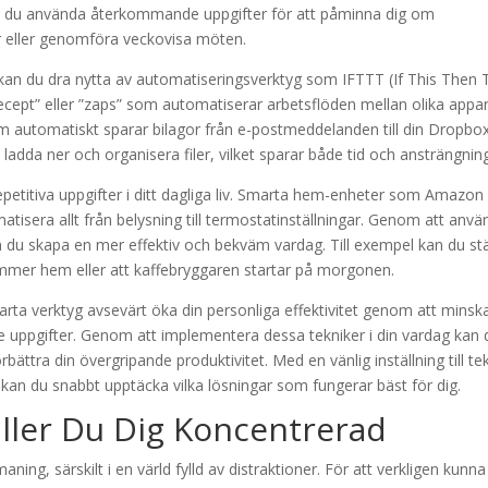
an du använda återkommande uppgifter för att påminna dig om
ar eller genomföra veckovisa möten.
et kan du dra nytta av automatiseringsverktyg som IFTTT (If This Then 
”recept” eller ”zaps” som automatiserar arbetsflöden mellan olika appa
 som automatiskt sparar bilagor från e-postmeddelanden till din Dropbo
 ladda ner och organisera filer, vilket sparar både tid och ansträngnin
epetitiva uppgifter i ditt dagliga liv. Smarta hem-enheter som Amazon
tisera allt från belysning till termostatinställningar. Genom att anv
u skapa en mer effektiv och bekväm vardag. Till exempel kan du stä
ommer hem eller att kaffebryggaren startar på morgonen.
ta verktyg avsevärt öka din personliga effektivitet genom att minsk
de uppgifter. Genom att implementera dessa tekniker i din vardag kan 
rbättra din övergripande produktivitet. Med en vänlig inställning till te
 kan du snabbt upptäcka vilka lösningar som fungerar bäst för dig.
åller Du Dig Koncentrerad
aning, särskilt i en värld fylld av distraktioner. För att verkligen kunna