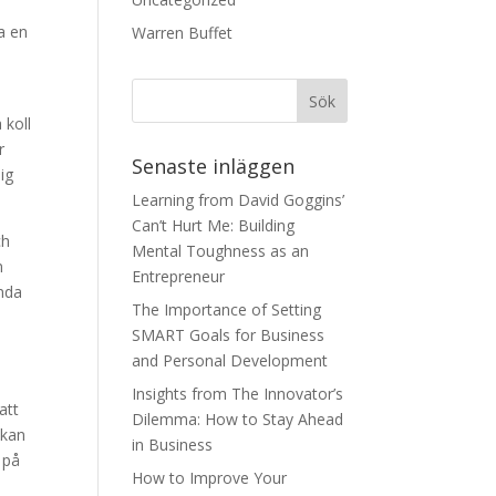
a en
Warren Buffet
 koll
r
Senaste inläggen
ig
Learning from David Goggins’
Can’t Hurt Me: Building
ch
Mental Toughness as an
n
Entrepreneur
ända
The Importance of Setting
SMART Goals for Business
and Personal Development
Insights from The Innovator’s
att
Dilemma: How to Stay Ahead
 kan
in Business
 på
How to Improve Your