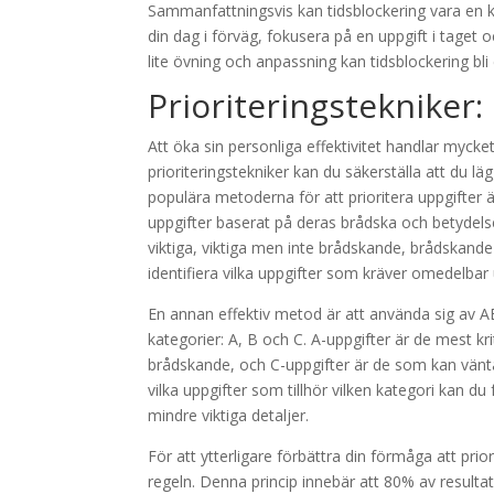
Sammanfattningsvis kan tidsblockering vara en kr
din dag i förväg, fokusera på en uppgift i taget
lite övning och anpassning kan tidsblockering bli 
Prioriteringstekniker:
Att öka sin personliga effektivitet handlar mycke
prioriteringstekniker kan du säkerställa att du lä
populära metoderna för att prioritera uppgifter 
uppgifter baserat på deras brådska och betydels
viktiga, viktiga men inte brådskande, brådskande
identifiera vilka uppgifter som kräver omedelb
En annan effektiv metod är att använda sig av AB
kategorier: A, B och C. A-uppgifter är de mest krit
brådskande, och C-uppgifter är de som kan vänta 
vilka uppgifter som tillhör vilken kategori kan d
mindre viktiga detaljer.
För att ytterligare förbättra din förmåga att pr
regeln. Denna princip innebär att 80% av resulta