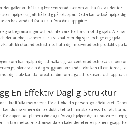
när det gäller att hålla sig koncentrerad. Genom att ha fasta tider för
 som hjälper dig att hålla dig på rätt spår. Detta kan också hjälpa dig
ar en bestämd tid för att slutföra dina uppgifter.
a egna begränsningar och att inte vara för hård mot dig själv. Alla har
och det är okej. Genom att vara snäll mot dig själv och ge dig själv
vika att bli utbränd och istället hålla dig motiverad och produktiv på l
gier som kan hjälpa dig att hålla dig koncentrerad och öka din person
tsmiljö, planera din dag noggrant, använda tekniken till din fördel, ta
 mot dig själv kan du förbättra din förmåga att fokusera och uppnå d
g En Effektiv Daglig Struktur
 mest kraftfulla metoderna för att öka din personliga effektivitet. Gen
r kan du maximera din produktivitet och minska stress. För att börja,
an för dagen. Att planera din dag i förväg hjälper dig att prioritera uppg
ter. En bra metod är att använda en kalender eller en planeringsapp för