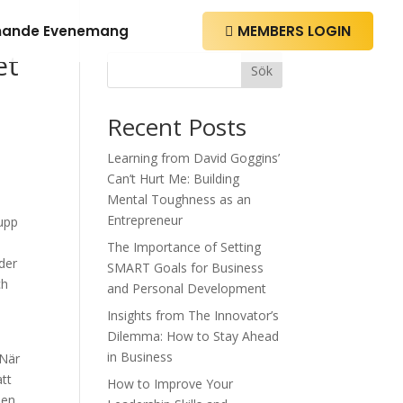
ande Evenemang
MEMBERS LOGIN

et
Sök
Recent Posts
Learning from David Goggins’
Can’t Hurt Me: Building
Mental Toughness as an
Entrepreneur
 upp
The Importance of Setting
der
SMART Goals for Business
ch
and Personal Development
Insights from The Innovator’s
Dilemma: How to Stay Ahead
in Business
 När
att
How to Improve Your
nen.