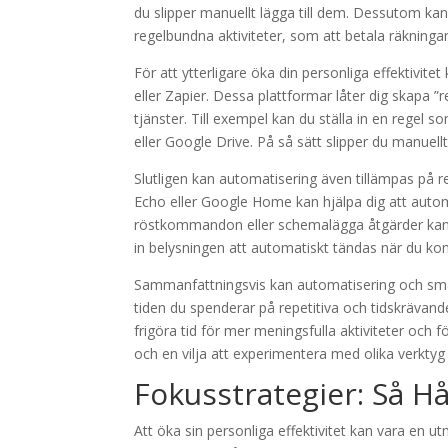
du slipper manuellt lägga till dem. Dessutom k
regelbundna aktiviteter, som att betala räkning
För att ytterligare öka din personliga effektivit
eller Zapier. Dessa plattformar låter dig skapa 
tjänster. Till exempel kan du ställa in en regel
eller Google Drive. På så sätt slipper du manuellt
Slutligen kan automatisering även tillämpas på r
Echo eller Google Home kan hjälpa dig att automa
röstkommandon eller schemalägga åtgärder kan d
in belysningen att automatiskt tändas när du k
Sammanfattningsvis kan automatisering och smar
tiden du spenderar på repetitiva och tidskrävan
frigöra tid för mer meningsfulla aktiviteter och fö
och en vilja att experimentera med olika verktyg
Fokusstrategier: Så H
Att öka sin personliga effektivitet kan vara en utm