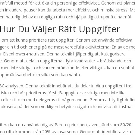
aftfull metod för att öka din personliga effektivitet. Genom att plane
 och inkludera pauser kan du arbeta mer effektivt och minska stress. M
en naturlig del av din dagliga rutin och hjälpa dig att uppnå dina mål.
 Hur Du Väljer Rätt Uppgifter
t om att kunna prioritera rätt uppgifter. Genom att använda effektiva
gger din tid och energi på de mest värdefulla aktiviteterna. En av de m
är Eisenhower-matrisen. Denna teknik hjälper dig att kategorisera
e. Genom att dela in uppgifterna i fyra kvadranter – brådskande och
 men inte viktiga, och varken brådskande eller viktiga – kan du snabbt
ar uppmärksamhet och vilka som kan vänta.
C-analysen. Denna teknik innebär att du delar in dina uppgifter i tre
iska och bör prioriteras först, B-uppgifter är viktiga men inte lika
eller till och med delegeras till någon annan. Genom att tydligt defin
u fokusera på det som verkligen betyder något och undvika att fastna i
ioritera kan du använda dig av Pareto-principen, även känd som 80/20-
ten ofta kommer från 20% av insatserna. Genom att identifiera vilka