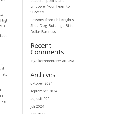
Leadership Skills and
Empower Your Team to
Succeed
ta
Lessons from Phil Knight’s
ktigt
Shoe Dog: Building a Billion-
aus.
Dollar Business
ntade
Recent
Comments
Inga kommentarer att visa.
ing
ivt
Archives
l att
oktober 2024
a
september 2024
kså
augusti 2024
h kan
juli 2024
juni 2024