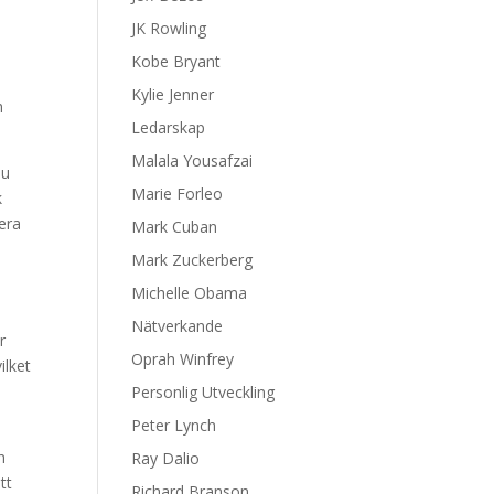
JK Rowling
Kobe Bryant
Kylie Jenner
h
Ledarskap
Malala Yousafzai
du
Marie Forleo
k
era
Mark Cuban
Mark Zuckerberg
Michelle Obama
Nätverkande
r
Oprah Winfrey
ilket
Personlig Utveckling
Peter Lynch
h
Ray Dalio
tt
Richard Branson