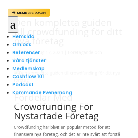
MEMBERS LOGIN

Den kompletta guiden
a
till crowdfunding för ditt
Hemsida
nya företag
Om oss
Referenser
av
admin
|
aug 17, 2024
|
Företagande och
Entreprenörskap
Våra tjänster
Medlemskap
Cashflow 101
Podcast
Kommande Evenemang
Fördelar Med
Crowdfunding För
Nystartade Företag
Crowdfunding har blivit en populär metod för att
finansiera nya företag, och det är inte svårt att förstå