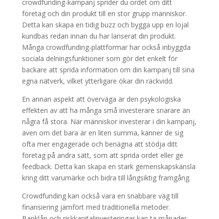
crowdfunding-kampanj sprider du ordet om ditt
företag och din produkt till en stor grupp människor.
Detta kan skapa en tidig buzz och bygga upp en lojal
kundbas redan innan du har lanserat din produkt.
Många crowdfunding-plattformar har också inbyggda
sociala delningsfunktioner som gör det enkelt för
backare att sprida information om din kampanj till sina
egna nätverk, vilket ytterligare ökar din räckvidd.
En annan aspekt att överväga är den psykologiska
effekten av att ha många små investerare snarare än
några få stora. När människor investerar i din kampanj,
även om det bara är en liten summa, känner de sig
ofta mer engagerade och benägna att stödja ditt
företag på andra sätt, som att sprida ordet eller ge
feedback. Detta kan skapa en stark gemenskapskänsla
kring ditt varumärke och bidra till långsiktig framgång.
Crowdfunding kan också vara en snabbare väg till
finansiering jämfört med traditionella metoder.
Banklån och riskkapitalinvesteringar kan ta månader