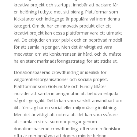
kreativa projekt och startups, innebär att backare får
en belöning i utbyte mot sitt bidrag. Plattformar som
Kickstarter och Indiegogo är populära val inom denna
kategori. Om du har en innovativ produkt eller ett
kreativt projekt kan dessa plattformar vara ett utmärkt
val. De erbjuder en stor publik och en beprövad modell
för att samla in pengar. Men det är viktigt att vara
medveten om att konkurrensen är hård, och du måste
ha en stark marknadsföringsstrategi för att sticka ut.
Donationsbaserad crowdfunding är idealisk för
välgörenhetsorganisationer och sociala projekt.
Plattformar som GoFundMe och Fundly tillåter
individer att samla in pengar utan att behöva erbjuda
något i gengäld. Detta kan vara särskilt användbart om
ditt företag har en social eller miljömässig inriktning.
Men det är viktigt att notera att det kan vara svårare
att samla in stora summor pengar genom
donationsbaserad crowdfunding, eftersom människor
ofta är mer benägna att donera mindre belopp.