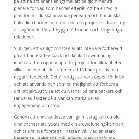
på att nå sitt finansieringsmål att de glömmer att
planera för vad som händer efteråt. Att ha en tydlig
plan för hur du ska använda pengarna och hur du ska
hålla dina backers informerade om projektets framsteg
är avgörande för att bygga förtroende och långsiktiga
relationer.
Slutligen, ett vanligt misstag är att inte vara förberedd
på att hantera feedback och kritik. Crowdfunding
innebär att du öppnar upp ditt projekt för allmänheten,
vilket innebär att du kommer att få både positiv och
negativ feedback. Det är viktigt att vara öppen för kritik
och att använda den som en möjlighet att förbättra
ditt projekt. Att visa att du lyssnar på dina backers och
tar deras åsikter på allvar kan stärka deras
engagemang och stöd.
Genom att undvika dessa vanliga misstag kan du öka
dina chanser att lyckas med din crowdfunding-kampanj
och ta ditt nya företag till nästa nivå. Med en stark
berättelse, realistiska mål, effektiv marknadsföring,