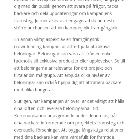
dig med din publik genom att svara på frågor, tacka
backare och dela uppdateringar om kampanjens
framsteg. Ju mer aktiv och engagerad du är, desto
större är chansen att din kampanj blir framgångsrik.
En annan viktig aspekt av en framgångsrik
crowdfunding-kampanj är att erbjuda attraktiva
belöningar. Belöningar kan vara allt från en enkel
tacknotis till exklusiva produkter eller upplevelser. Se till
att belöningarna är relevanta för ditt projekt och
tilltalar din målgrupp. Att erbjuda olika nivåer av
belöningar kan också hjälpa dig att attrahera backare
med olika budgetar.
Slutligen, när kampanjen är över, är det viktigt att hålla
dina löften och leverera belöningarna i tid.
Kommunikation är avgörande under denna fas; håll
dina backare informerade om projektets framsteg och
eventuella förseningar. Att bygga långsiktiga relationer
med dina backare kan vara värdefullt för framtida