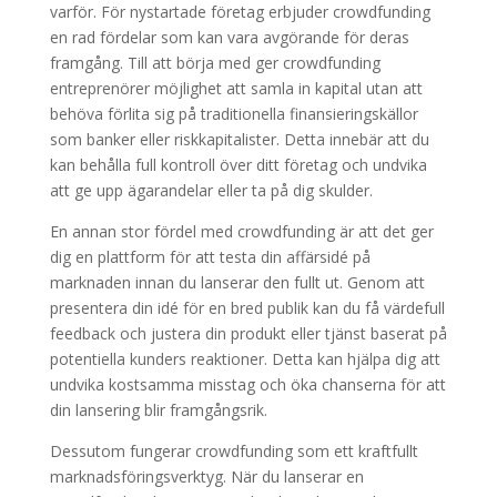
varför. För nystartade företag erbjuder crowdfunding
en rad fördelar som kan vara avgörande för deras
framgång. Till att börja med ger crowdfunding
entreprenörer möjlighet att samla in kapital utan att
behöva förlita sig på traditionella finansieringskällor
som banker eller riskkapitalister. Detta innebär att du
kan behålla full kontroll över ditt företag och undvika
att ge upp ägarandelar eller ta på dig skulder.
En annan stor fördel med crowdfunding är att det ger
dig en plattform för att testa din affärsidé på
marknaden innan du lanserar den fullt ut. Genom att
presentera din idé för en bred publik kan du få värdefull
feedback och justera din produkt eller tjänst baserat på
potentiella kunders reaktioner. Detta kan hjälpa dig att
undvika kostsamma misstag och öka chanserna för att
din lansering blir framgångsrik.
Dessutom fungerar crowdfunding som ett kraftfullt
marknadsföringsverktyg. När du lanserar en