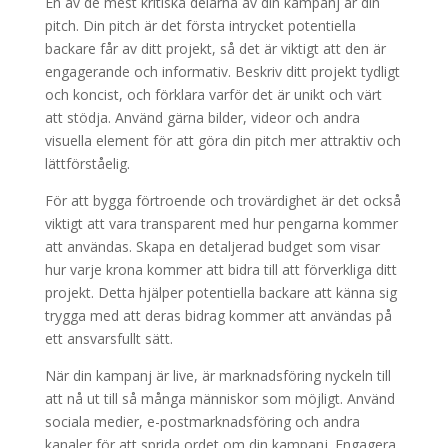
En av de mest kritiska delarna av din kampanj är din
pitch. Din pitch är det första intrycket potentiella
backare får av ditt projekt, så det är viktigt att den är
engagerande och informativ. Beskriv ditt projekt tydligt
och koncist, och förklara varför det är unikt och värt
att stödja. Använd gärna bilder, videor och andra
visuella element för att göra din pitch mer attraktiv och
lättförståelig.
För att bygga förtroende och trovärdighet är det också
viktigt att vara transparent med hur pengarna kommer
att användas. Skapa en detaljerad budget som visar
hur varje krona kommer att bidra till att förverkliga ditt
projekt. Detta hjälper potentiella backare att känna sig
trygga med att deras bidrag kommer att användas på
ett ansvarsfullt sätt.
När din kampanj är live, är marknadsföring nyckeln till
att nå ut till så många människor som möjligt. Använd
sociala medier, e-postmarknadsföring och andra
kanaler för att sprida ordet om din kampanj. Engagera