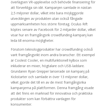
överlägsen VR-upplevelse och behövde finansiering för
att förverkliga sin idé. Kampanjen samlade in nästan
2,5 miljoner dollar, vilket inte bara möjliggjorde
utvecklingen av produkten utan också fångade
uppmärksamheten hos större företag. Oculus Rift
köptes senare av Facebook för 2 miljarder dollar, vilket
visar hur en framgångsrik crowdfunding-kampanj kan
leda till enorma möjligheter.
Förutom teknologiprodukter har crowdfunding också
varit framgångsrikt inom andra branscher. Ett exempel
är Coolest Cooler, en multifunktionell kylbox som
inkluderar en mixer, högtalare och USB-laddare.
Grundaren Ryan Grepper lanserade sin kampanj på
Kickstarter och samlade in över 13 miljoner dollar,
vilket gjorde det till en av de mest framgångsrika
kampanjerna på plattformen. Denna framgång visade
att det finns en marknad för innovativa och praktiska
produkter som kan förbättra vardagen för
konsumenter.