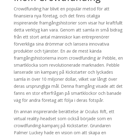
Crowdfunding har blivit en populär metod för att
finansiera nya företag, och det finns otaliga
inspirerande framgångshistorier som visar hur kraftfullt
detta verktyg kan vara. Genom att samla in små bidrag
från ett stort antal människor kan entreprenörer
förverkliga sina drömmar och lansera innovativa
produkter och tjänster. En av de mest kända
framgångshistorierna inom crowdfunding är Pebble, en
smartklocka som revolutionerade marknaden. Pebble
lanserade sin kampanj på Kickstarter och lyckades
samla in över 10 miljoner dollar, vilket var långt över
deras ursprungliga mål. Denna framgång visade att det
fanns en stor efterfrågan på smartklockor och banade
väg för andra företag att följa i deras fotspår.
En annan inspirerande berättelse är Oculus Rift, ett
virtual reality-headset som också började som en
crowdfunding-kampanj på Kickstarter. Grundaren
Palmer Luckey hade en vision om att skapa en