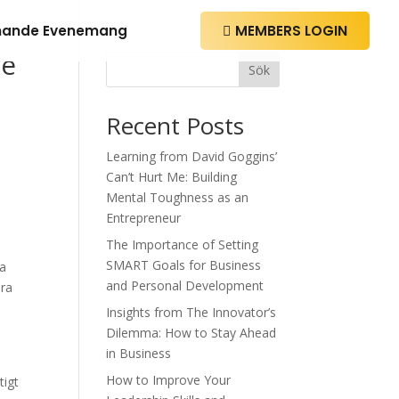
ande Evenemang
MEMBERS LOGIN

re
Sök
Recent Posts
Learning from David Goggins’
Can’t Hurt Me: Building
Mental Toughness as an
Entrepreneur
The Importance of Setting
SMART Goals for Business
la
and Personal Development
ara
Insights from The Innovator’s
Dilemma: How to Stay Ahead
in Business
How to Improve Your
tigt