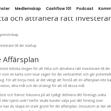
nster
Medlemskap
Cashflow 101
Podcast
Komm
tta och attrahera rätt investera
eprenörskap
 Affärsplan
st kritiska stegen för att hitta och attrahera rätt investerare till din
r som en karta som visar vägen för din verksamhet och ger potentiel
ig. För att börja med, är det viktigt att förstå att en affärsplan inte b
vision, dina mål och din strategi för att nå dessa mål.
örst och främst fokusera på att tydligt definiera ditt företags unika
ller tjänst unik? Varför skulle kunder välja just ditt företag över
 kan du skapa en stark grund för din affärsplan. Dessutom är det vik