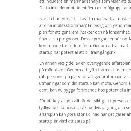
att inkludera en marknadsanalys som visar att d
Detta inkluderar att identifiera din målgrupp, a
När du har en klar bild av din marknad, är nästa 
är dina intäktsströmmar? En tydlig och genomtänk
plan för att generera intäkter och nå lönsamhet. F
finansiella prognoser. Dessa prognoser bör omfa
kommande tre till fem åren. Genom att visa att du
startup har potential att bli framgångsrik.
En annan viktig del av en övertygande affärsplan 
på människor. Genom att lyfta fram ditt teams e
rätt personer på plats för att genomföra din visi
utmaningar som din startup kan möta. Genom att
dem, kan du bygga förtroende hos potentiella in
För att knyta ihop allt, är det viktigt att presen
tydliga och koncisa språk, undvik jargong och se 
affärsplan kan göra stor skillnad när det gälle
startup är värd att satsa på.