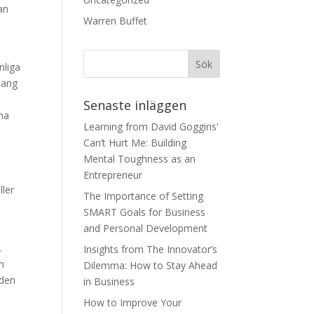
an
Warren Buffet
nliga
mang
Senaste inläggen
ina
Learning from David Goggins’
Can’t Hurt Me: Building
Mental Toughness as an
Entrepreneur
ller
The Importance of Setting
SMART Goals for Business
and Personal Development
.
Insights from The Innovator’s
h
Dilemma: How to Stay Ahead
 den
in Business
How to Improve Your