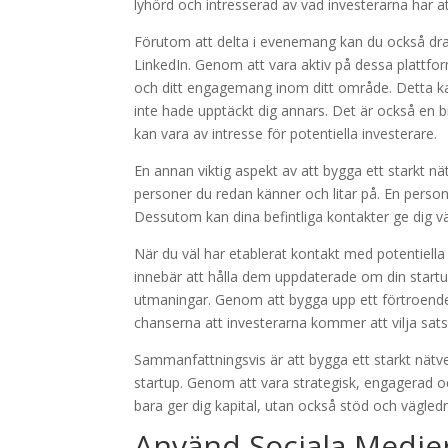
lyhörd och intresserad av vad investerarna har a
Förutom att delta i evenemang kan du också dra
LinkedIn. Genom att vara aktiv på dessa plattfo
och ditt engagemang inom ditt område. Detta ka
inte hade upptäckt dig annars. Det är också en br
kan vara av intresse för potentiella investerare.
En annan viktig aspekt av att bygga ett starkt nät
personer du redan känner och litar på. En perso
Dessutom kan dina befintliga kontakter ge dig vä
När du väl har etablerat kontakt med potentiella i
innebär att hålla dem uppdaterade om din star
utmaningar. Genom att bygga upp ett förtroende 
chanserna att investerarna kommer att vilja sats
Sammanfattningsvis är att bygga ett starkt nätver
startup. Genom att vara strategisk, engagerad oc
bara ger dig kapital, utan också stöd och vägled
Använd Sociala Medier