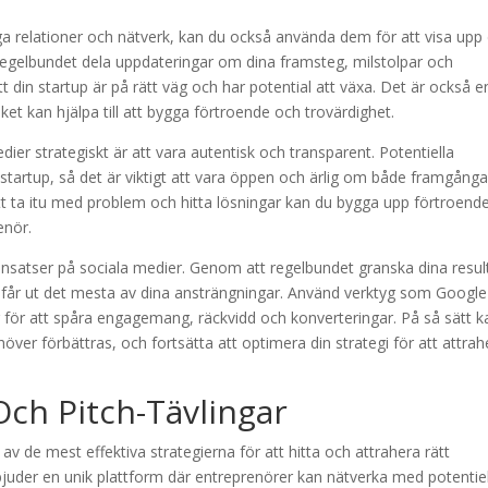
a relationer och nätverk, kan du också använda dem för att visa upp 
regelbundet dela uppdateringar om dina framsteg, milstolpar och
t din startup är på rätt väg och har potential att växa. Det är också e
ket kan hjälpa till att bygga förtroende och trovärdighet.
ier strategiskt är att vara autentisk och transparent. Potentiella
in startup, så det är viktigt att vara öppen och ärlig om både framgånga
att ta itu med problem och hitta lösningar kan du bygga upp förtroend
enör.
 insatser på sociala medier. Genom att regelbundet granska dina resul
du får ut det mesta av dina ansträngningar. Använd verktyg som Google
 för att spåra engagemang, räckvidd och konverteringar. På så sätt k
ver förbättras, och fortsätta att optimera din strategi för att attrah
Och Pitch-Tävlingar
n av de mest effektiva strategierna för att hitta och attrahera rätt
bjuder en unik plattform där entreprenörer kan nätverka med potentie