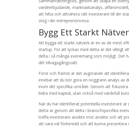
Sammanfattningsvis, genom att skapa en övertyga
värdeerbjudande, marknadsanalys, affärsmodell, 
att hitta och attrahera rätt investerare till din s
steg i din entreprenörsresa.
Bygg Ett Starkt Nätve
Att bygga ett starkt nätverk är en av de mest effek
startup. För att lyckas med detta är det viktigt a
delta i så många evenemang som möjligt. Det han
ditt tillvägagångssätt.
Först och främst är det avgörande att identifiera
innebär att du bör göra en noggrann analys av di
inom ditt specifika område. Genom att fokusera 
bidra med kapital, utan också med värdefull kun
När du har identifierat potentiella investerare är
detta är genom att delta i branschspecifika even
träffa investerare ansikte mot ansikte och att pr
att vara väl förberedd och att kunna presentera d