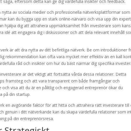
tt säga, eftersom detta kan ge dig värdefulla insikter och feedback.
 nytta av sociala medier och professionella nätverksplattformar som
rmar kan du bygga upp en stark online-närvaro och visa upp din expert
n hjälpa dig att attrahera uppmärksamhet från investerare som kan
a idé att engagera dig i diskussioner och att dela relevant innehåll s
verk är att dra nytta av ditt befintliga nätverk. Be om introduktioner f
nlig rekommendation kan ofta vara mycket mer effektiv än en kall kon
rdefulla råd och insikter om hur du bäst närmar dig specifika invester
nvesterare är det viktigt att fortsätta vårda dessa relationer. Detta
tups framsteg och att vara transparent om både framgångar och
och visa att du är en pålitlig och engagerad entreprenör ökar du
a på din startup.
k en avgörande faktor för att hitta och attrahera rätt investerare till 
h genuin i ditt nätverkande kan du skapa värdefulla relationer som in
ning på din entreprenörsresa.
 Strategiskt