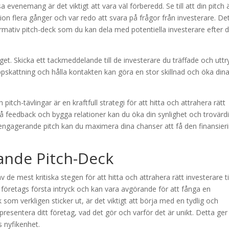
evenemang är det viktigt att vara väl förberedd. Se till att din pitch 
on flera gånger och var redo att svara på frågor från investerare. De
ormativ pitch-deck som du kan dela med potentiella investerare efter d
get. Skicka ett tackmeddelande till de investerare du träffade och uttr
 uppskattning och hålla kontakten kan göra en stor skillnad och öka din
itch-tävlingar är en kraftfull strategi för att hitta och attrahera rätt
 få feedback och bygga relationer kan du öka din synlighet och trovärd
engagerande pitch kan du maximera dina chanser att få den finansier
ande Pitch-Deck
de mest kritiska stegen för att hitta och attrahera rätt investerare til
t företags första intryck och kan vara avgörande för att fånga en
 som verkligen sticker ut, är det viktigt att börja med en tydlig och
resentera ditt företag, vad det gör och varför det är unikt. Detta ger
s nyfikenhet.