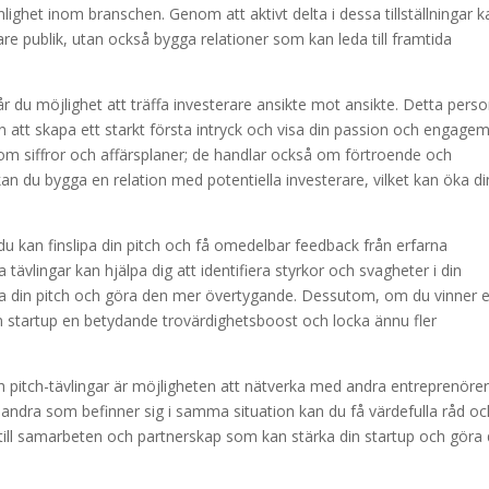
nlighet inom branschen. Genom att aktivt delta i dessa tillställningar k
are publik, utan också bygga relationer som kan leda till framtida
får du möjlighet att träffa investerare ansikte mot ansikte. Detta perso
n att skapa ett starkt första intryck och visa din passion och engage
a om siffror och affärsplaner; de handlar också om förtroende och
n du bygga en relation med potentiella investerare, vilket kan öka d
 du kan finslipa din pitch och få omedelbar feedback från erfarna
 tävlingar kan hjälpa dig att identifiera styrkor och svagheter i din
tra din pitch och göra den mer övertygande. Dessutom, om du vinner e
din startup en betydande trovärdighetsboost och locka ännu fler
h pitch-tävlingar är möjligheten att nätverka med andra entreprenörer
andra som befinner sig i samma situation kan du få värdefulla råd oc
till samarbeten och partnerskap som kan stärka din startup och göra