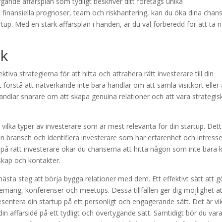
nde affärsplan som tydligt beskriver ditt företags unika
finansiella prognoser, team och riskhantering, kan du öka dina chan
tartup. Med en stark affärsplan i handen, är du väl förberedd för att ta 
rk
tiva strategierna för att hitta och attrahera rätt investerare till din
tt förstå att nätverkande inte bara handlar om att samla visitkort eller 
dlar snarare om att skapa genuina relationer och att vara strategisk
 vilka typer av investerare som är mest relevanta för din startup. Det
n bransch och identifiera investerare som har erfarenhet och intress
på rätt investerare ökar du chanserna att hitta någon som inte bara 
skap och kontakter.
 nästa steg att börja bygga relationer med dem. Ett effektivt sätt att g
emang, konferenser och meetups. Dessa tillfällen ger dig möjlighet at
esentera din startup på ett personligt och engagerande sätt. Det är vik
in affärsidé på ett tydligt och övertygande sätt. Samtidigt bör du var