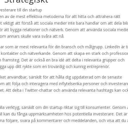
en av de mest effektiva metoderna för att hitta och attrahera rätt
et viktigt att förstå att sociala medier inte bara handlar om att dela bil
 för att bygga relationer och nätverk. Genom att använda sociala medi
 som annars skulle vara svåra att nå.
rmar som är mest relevanta för din bransch och målgrupp. LinkedIn är ti
a kontakter och nätverkande. Genom att skapa en stark och profession
ch framsteg. Det är också en bra idé att delta i relevanta grupper och
ygga upp ditt rykte som en trovärdig och kunnig entreprenör.
et användbar, särskilt för att hålla dig uppdaterad om de senaste
 att följa och interagera med inflytelserika personer och investerar
et. Att delta i Twitter-chattar och använda relevanta hashtags kan oc
 verktyg, särskilt om din startup riktar sig till konsumenter. Genom 
håll kan du fånga uppmärksamheten hos potentiella investerare. Det är
 dina följare, svara på kommentarer och meddelanden, och visa att du 