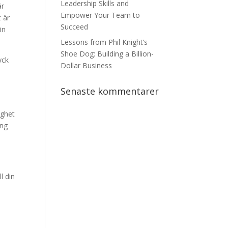
Leadership Skills and
är
Empower Your Team to
t är
Succeed
in
Lessons from Phil Knight’s
Shoe Dog: Building a Billion-
yck
Dollar Business
a
Senaste kommentarer
ighet
ing
l din