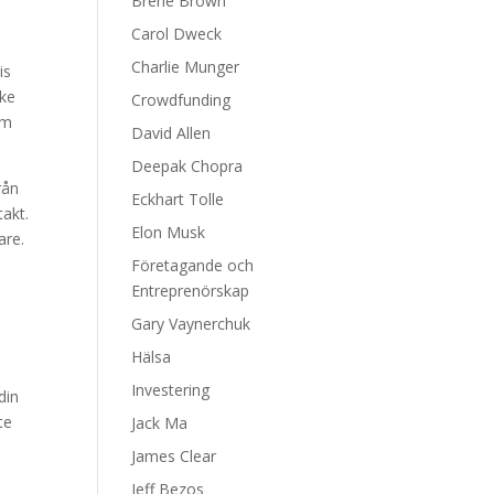
Brene Brown
Carol Dweck
Charlie Munger
is
ske
Crowdfunding
om
David Allen
Deepak Chopra
rån
Eckhart Tolle
takt.
Elon Musk
are.
Företagande och
Entreprenörskap
Gary Vaynerchuk
Hälsa
Investering
din
te
Jack Ma
James Clear
Jeff Bezos