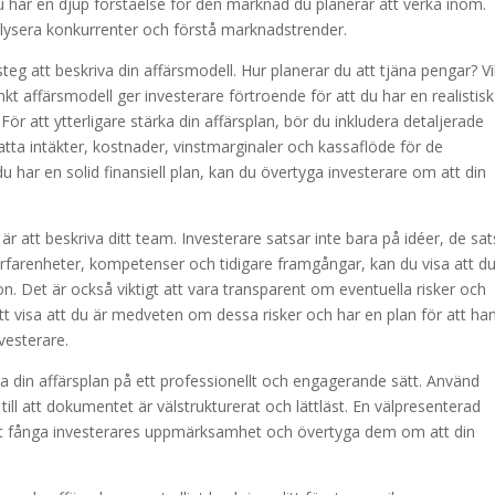
u har en djup förståelse för den marknad du planerar att verka inom.
nalysera konkurrenter och förstå marknadstrender.
steg att beskriva din affärsmodell. Hur planerar du att tjäna pengar? Vi
t affärsmodell ger investerare förtroende för att du har en realistisk
ör att ytterligare stärka din affärsplan, bör du inkludera detaljerade
tta intäkter, kostnader, vinstmarginaler och kassaflöde för de
 har en solid finansiell plan, kan du övertyga investerare om att din
är att beskriva ditt team. Investerare satsar inte bara på idéer, de sat
rfarenheter, kompetenser och tidigare framgångar, kan du visa att du
on. Det är också viktigt att vara transparent om eventuella risker och
 visa att du är medveten om dessa risker och har en plan för att ha
vesterare.
tera din affärsplan på ett professionellt och engagerande sätt. Använd
till att dokumentet är välstrukturerat och lättläst. En välpresenterad
r att fånga investerares uppmärksamhet och övertyga dem om att din