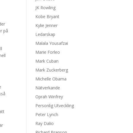
JK Rowling
Kobe Bryant
der
Kylie Jenner
er på
Ledarskap
Malala Yousafzai
ll
Marie Forleo
ell
Mark Cuban
Mark Zuckerberg
Michelle Obama
e
Nätverkande
kså
Oprah Winfrey
Personlig Utveckling
att
Peter Lynch
Ray Dalio
är
Richard Branson