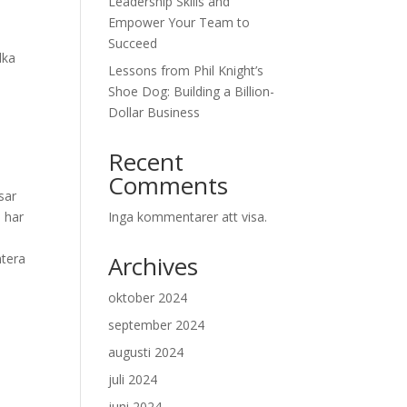
Leadership Skills and
Empower Your Team to
Succeed
lka
Lessons from Phil Knight’s
Shoe Dog: Building a Billion-
Dollar Business
Recent
Comments
sar
 har
Inga kommentarer att visa.
ntera
Archives
oktober 2024
september 2024
augusti 2024
juli 2024
juni 2024