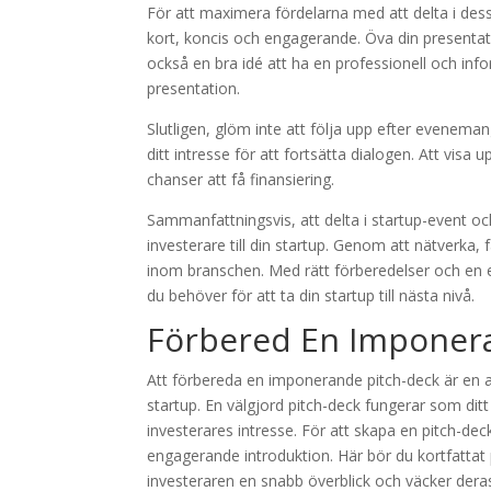
För att maximera fördelarna med att delta i dessa 
kort, koncis och engagerande. Öva din presentati
också en bra idé att ha en professionell och inf
presentation.
Slutligen, glöm inte att följa upp efter eveneman
ditt intresse för att fortsätta dialogen. Att visa
chanser att få finansiering.
Sammanfattningsvis, att delta i startup-event och p
investerare till din startup. Genom att nätverka,
inom branschen. Med rätt förberedelser och en 
du behöver för att ta din startup till nästa nivå.
Förbered En Imponer
Att förbereda en imponerande pitch-deck är en av 
startup. En välgjord pitch-deck fungerar som dit
investerares intresse. För att skapa en pitch-deck
engagerande introduktion. Här bör du kortfattat p
investeraren en snabb överblick och väcker dera