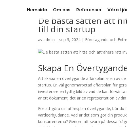
Hemsida
Om oss
Referenser
Våra tjä
De bästa sätten att hi
till din startup
av
admin
|
sep 3, 2024
|
Företagande och Entr
Skapa En Övertygande
Att skapa en övertygande affärsplan är en av de me
startup. En väl genomarbetad affärsplan fungera
investerare en tydlig bild av vad de kan förvänta s
är ett dokument; det är en representation av din 
För att göra din affärsplan övertygande, bör du f
värdeerbjudande. Vad är det som gör din produkt e
konkurrenterna? Genom att svara på dessa frågor