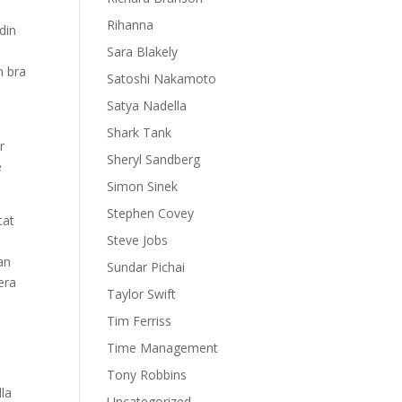
Rihanna
din
Sara Blakely
n bra
Satoshi Nakamoto
Satya Nadella
Shark Tank
r
Sheryl Sandberg
e
Simon Sinek
Stephen Covey
tat
Steve Jobs
an
Sundar Pichai
era
Taylor Swift
Tim Ferriss
Time Management
Tony Robbins
lla
Uncategorized