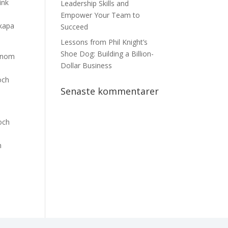
ink
Leadership Skills and
Empower Your Team to
skapa
Succeed
Lessons from Phil Knight’s
Shoe Dog: Building a Billion-
genom
Dollar Business
och
Senaste kommentarer
och
h