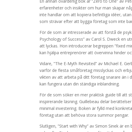
En annan ovärderlig bok är ”Zero to One” av Pete
erfarenheter och insikter om hur man skapar någ
inte handlar om att kopiera befintliga idéer, ut
som strävar efter att bygga företag som inte ba
För de som är intresserade av att förstå de ps
Psychology of Success” av Carol S. Dweck en ut
att lyckas. Hon introducerar begreppen ”fixed min
kan hjälpa entreprenörer att övervinna hinder oc
Vidare, ”The E-Myth Revisited” av Michael E. Ger
varför de flesta småföretag misslyckas och erbj
vikten av att arbeta på ditt företag snarare än i
kan fungera utan din ständiga inblandning.
För de som söker en mer praktisk guide till att s
inspirerande läsning. Guillebeau delar berättel
minimal investering. Boken är fylld med konkreta 
företag utan att behöva stora summor pengar.
Slutligen, ”Start with Why” av Simon Sinek är en 