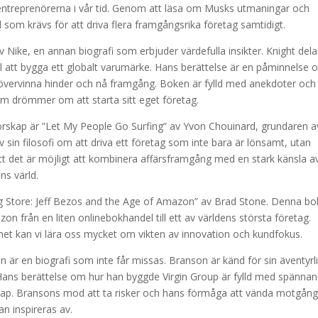
rika entreprenörerna i vår tid. Genom att läsa om Musks utmaningar och
 som krävs för att driva flera framgångsrika företag samtidigt.
 Nike, en annan biografi som erbjuder värdefulla insikter. Knight dela
 till att bygga ett globalt varumärke. Hans berättelse är en påminnelse
t övervinna hinder och nå framgång. Boken är fylld med anekdoter och
om drömmer om att starta sitt eget företag.
örskap är ”Let My People Go Surfing” av Yvon Chouinard, grundaren a
 sin filosofi om att driva ett företag som inte bara är lönsamt, utan
 att det är möjligt att kombinera affärsframgång med en stark känsla a
ens värld.
ng Store: Jeff Bezos and the Age of Amazon” av Brad Stone. Denna bo
on från en liten onlinebokhandel till ett av världens största företag.
t kan vi lära oss mycket om vikten av innovation och kundfokus.
on är en biografi som inte får missas. Branson är känd för sin äventyrl
Hans berättelse om hur han byggde Virgin Group är fylld med spänna
skap. Bransons mod att ta risker och hans förmåga att vända motgång
an inspireras av.