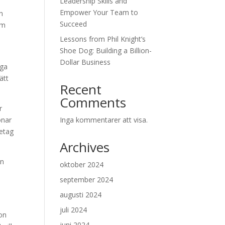
Leadership Skills and
Empower Your Team to
n
Succeed
em
Lessons from Phil Knight’s
Shoe Dog: Building a Billion-
Dollar Business
åga
ätt
Recent
Comments
r
onar
Inga kommentarer att visa.
retag
Archives
en
oktober 2024
september 2024
augusti 2024
juli 2024
ion
juni 2024