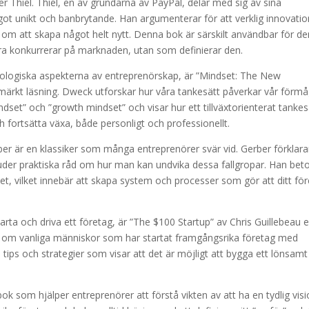
r Thiel. Thiel, en av grundarna av PayPal, delar med sig av sina
ot unikt och banbrytande. Han argumenterar för att verklig innovatio
an om att skapa något helt nytt. Denna bok är särskilt användbar för d
ra konkurrerar på marknaden, utan som definierar den.
ykologiska aspekterna av entreprenörskap, är ”Mindset: The New
märkt läsning. Dweck utforskar hur våra tankesätt påverkar vår förm
dset” och ”growth mindset” och visar hur ett tillväxtorienterat tankes
h fortsätta växa, både personligt och professionellt.
ber är en klassiker som många entreprenörer svär vid. Gerber förklara
uder praktiska råd om hur man kan undvika dessa fallgropar. Han bet
 det, vilket innebär att skapa system och processer som gör att ditt fö
tarta och driva ett företag, är ”The $100 Startup” av Chris Guillebeau 
ser om vanliga människor som har startat framgångsrika företag med
tips och strategier som visar att det är möjligt att bygga ett lönsamt
bok som hjälper entreprenörer att förstå vikten av att ha en tydlig vis