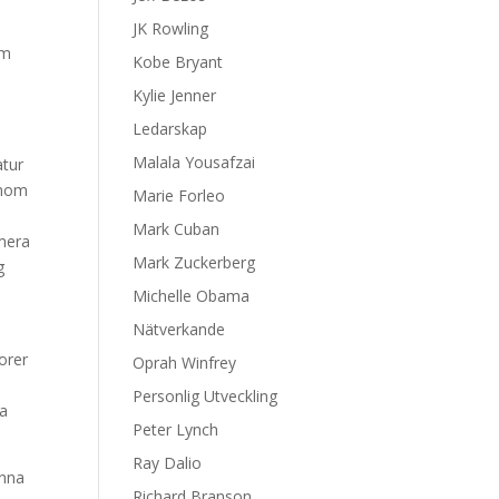
JK Rowling
om
Kobe Bryant
Kylie Jenner
Ledarskap
Malala Yousafzai
atur
inom
Marie Forleo
Mark Cuban
imera
Mark Zuckerberg
g
Michelle Obama
Nätverkande
torer
Oprah Winfrey
Personlig Utveckling
na
Peter Lynch
Ray Dalio
enna
Richard Branson