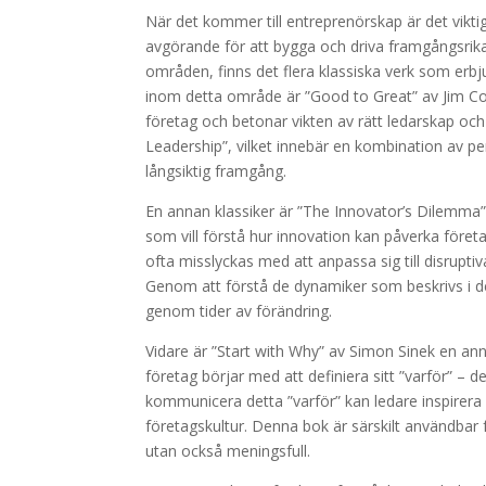
När det kommer till entreprenörskap är det vikti
avgörande för att bygga och driva framgångsrik
områden, finns det flera klassiska verk som erbju
inom detta område är ”Good to Great” av Jim Coll
företag och betonar vikten av rätt ledarskap och 
Leadership”, vilket innebär en kombination av per
långsiktig framgång.
En annan klassiker är ”The Innovator’s Dilemma” 
som vill förstå hur innovation kan påverka föret
ofta misslyckas med att anpassa sig till disrupti
Genom att förstå de dynamiker som beskrivs i de
genom tider av förändring.
Vidare är ”Start with Why” av Simon Sinek en an
företag börjar med att definiera sitt ”varför” – 
kommunicera detta ”varför” kan ledare inspirera
företagskultur. Denna bok är särskilt användbar
utan också meningsfull.