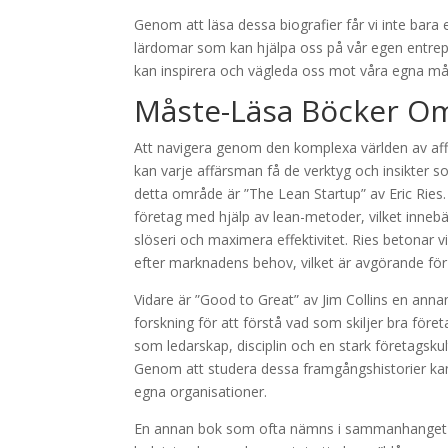
Genom att läsa dessa biografier får vi inte bara 
lärdomar som kan hjälpa oss på vår egen entrep
kan inspirera och vägleda oss mot våra egna m
Måste-Läsa Böcker Om
Att navigera genom den komplexa världen av affä
kan varje affärsman få de verktyg och insikter
detta område är ”The Lean Startup” av Eric Rie
företag med hjälp av lean-metoder, vilket inne
slöseri och maximera effektivitet. Ries betonar v
efter marknadens behov, vilket är avgörande för 
Vidare är ”Good to Great” av Jim Collins en ann
forskning för att förstå vad som skiljer bra föret
som ledarskap, disciplin och en stark företagsk
Genom att studera dessa framgångshistorier kan a
egna organisationer.
En annan bok som ofta nämns i sammanhanget 