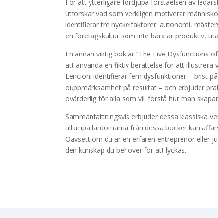
För att ytterligare fördjupa förståelsen av ledar
utforskar vad som verkligen motiverar människo
identifierar tre nyckelfaktorer: autonomi, mäst
en företagskultur som inte bara är produktiv, ut
En annan viktig bok är ”The Five Dysfunctions 
att använda en fiktiv berättelse för att illustr
Lencioni identifierar fem dysfunktioner – brist på
ouppmärksamhet på resultat – och erbjuder prakt
ovärderlig för alla som vill förstå hur man skap
Sammanfattningsvis erbjuder dessa klassiska verk
tillämpa lärdomarna från dessa böcker kan affä
Oavsett om du är en erfaren entreprenör eller j
den kunskap du behöver för att lyckas.