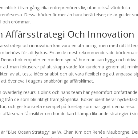
en inblick i framgångsrika entreprenörers liv, utan också värdefulla
renörsresa. Dessa böcker är mer än bara berättelser; de är guider s
ål och drömmar.
 Affärsstrategi Och Innovation
rsstrategi och innovation kan vara en utmaning, men med rätt litter
 som behövs för att lyckas. En av de mest rekommenderade böckerna 
s. Denna bok erbjuder en modern syn på hur man kan bygga och driva
bär att man fokuserar på att skapa värde för kunderna genom att min
ikten av att testa idéer snabbt och att vara flexibel nog att anpassa si
att överleva i dagens snabbrörliga affärsklimat.
an ovärderlig resurs. Collins och hans team har genomfört omfattande
ag från de som blir riktigt framgångsrika. Boken identifierar nyckelfak
ultur, och ger konkreta exempel på företag som har gjort denna resa.
ffärsmän få insikter om hur de kan tillämpa liknande strategier i si
är ”Blue Ocean Strategy” av W. Chan Kim och Renée Mauborgne. D