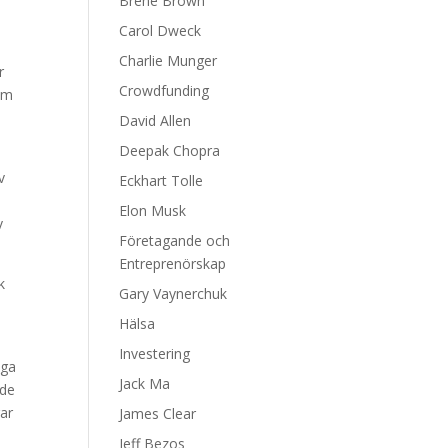
Brene Brown
Carol Dweck
Charlie Munger
r
Crowdfunding
 om
David Allen
Deepak Chopra
v
Eckhart Tolle
Elon Musk
v
Företagande och
Entreprenörskap
k
Gary Vaynerchuk
Hälsa
Investering
iga
Jack Ma
nde
ar
James Clear
Jeff Bezos