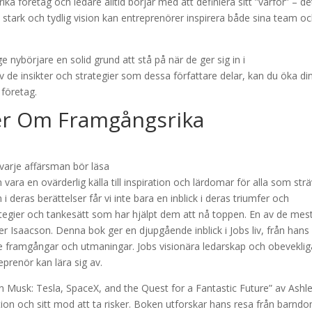
a företag och ledare alltid börjar med att definiera sitt ”varför” – det 
stark och tydlig vision kan entreprenörer inspirera både sina team o
 nybörjare en solid grund att stå på när de ger sig in i
 de insikter och strategier som dessa författare delar, kan du öka di
 företag.
ier Om Framgångsrika
vara en ovärderlig källa till inspiration och lärdomar för alla som str
 i deras berättelser får vi inte bara en inblick i deras triumfer och
tegier och tankesätt som har hjälpt dem att nå toppen. En av de mes
er Isaacson. Denna bok ger en djupgående inblick i Jobs liv, från hans
are framgångar och utmaningar. Jobs visionära ledarskap och obeveklig
eprenör kan lära sig av.
n Musk: Tesla, SpaceX, and the Quest for a Fantastic Future” av Ashl
ion och sitt mod att ta risker. Boken utforskar hans resa från barnd