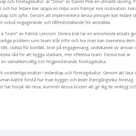
skap och företagskultur, är ”Drive” av Daniel Pink en utmärkt läsning. P
r och hur ledare kan skapa en miljö som främjar inre motivation. Han
erskap och syfte. Genom att implementera dessa principer kan ledare 
an också engagerande och tillfredsställande för anställda.
of a Team” av Patrick Lencioni. Denna bok tar en annorlunda ansats 
era vanliga problem som team står inför och hur man kan övervinna dem.
 tillit, rädsla för konflikt, brist på engagemang, undvikande av ansvar 
iska råd för att bygga starkare, mer effektiva team. Denna bok är
ar en samarbetsvillig och högpresterande företagskultur.
 ovärderliga insikter i ledarskap och företagskultur. Genom att läsa 
rsmän bättre förstå hur man bygger och leder framgångsrika företag.
ust har börjat din resa, kommer dessa böcker att ge dig de verktyg oc