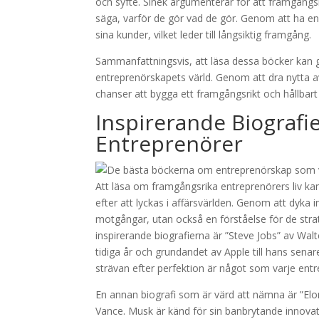
och syfte. Sinek argumenterar för att framgångsrik
säga, varför de gör vad de gör. Genom att ha en 
sina kunder, vilket leder till långsiktig framgång.
Sammanfattningsvis, att läsa dessa böcker kan ge
entreprenörskapets värld. Genom att dra nytta av
chanser att bygga ett framgångsrikt och hållbart
Inspirerande Biograf
Entreprenörer
Att läsa om framgångsrika entreprenörers liv kan 
efter att lyckas i affärsvärlden. Genom att dyka in
motgångar, utan också en förståelse för de stra
inspirerande biografierna är ”Steve Jobs” av Walt
tidiga år och grundandet av Apple till hans sen
strävan efter perfektion är något som varje entr
En annan biografi som är värd att nämna är ”Elo
Vance. Musk är känd för sin banbrytande innovat