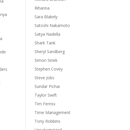
na
Rihanna
 nya
Sara Blakely
Satoshi Nakamoto
Satya Nadella
ta
Shark Tank
Sheryl Sandberg
ande
Simon Sinek
Stephen Covey
ders
Steve Jobs
t
Sundar Pichai
Taylor Swift
Tim Ferriss
Time Management
Tony Robbins
Uncategorized