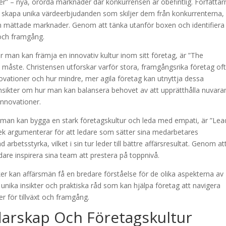
er” – nya, orörda marknader där konkurrensen är obefintlig. Författar
tt skapa unika värdeerbjudanden som skiljer dem från konkurrenterna,
n mättade marknader. Genom att tänka utanför boxen och identifiera
 och framgång.
 man kan främja en innovativ kultur inom sitt företag, är ”The
 måste. Christensen utforskar varför stora, framgångsrika företag of
nnovationer och hur mindre, mer agila företag kan utnyttja dessa
la insikter om hur man kan balansera behovet av att upprätthålla nuvar
innovationer.
hur man kan bygga en stark företagskultur och leda med empati, är ”Lea
nek argumenterar för att ledare som sätter sina medarbetares
arbetsstyrka, vilket i sin tur leder till bättre affärsresultat. Genom at
are inspirera sina team att prestera på toppnivå.
r kan affärsmän få en bredare förståelse för de olika aspekterna av
 unika insikter och praktiska råd som kan hjälpa företag att navigera
r för tillväxt och framgång.
darskap Och Företagskultur