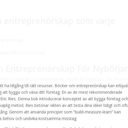
 entreprenörskap som varje
reprenörskap
 Entreprenörskap För Nybörja
a både spännande och skrämmande, särskilt för nybörjare. För att nav
 ha tillgång till rätt resurser. Böcker om entreprenörskap kan erbjud
 dig att bygga och växa ditt företag. En av de mest rekommenderade
 Eric Ries. Denna bok introducerar konceptet av att bygga företag oc
lig metod. Ries betonar vikten av att testa dina idéer tidigt och oft
mgång. Genom att använda principer som ”build-measure-learn” kan
ens behov och undvika kostsamma misstag.