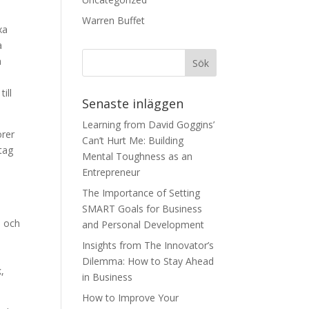
Warren Buffet
xa
a
a
ill
Senaste inläggen
Learning from David Goggins’
örer
Can’t Hurt Me: Building
etag
Mental Toughness as an
Entrepreneur
The Importance of Setting
SMART Goals for Business
e och
and Personal Development
Insights from The Innovator’s
Dilemma: How to Stay Ahead
,
in Business
How to Improve Your