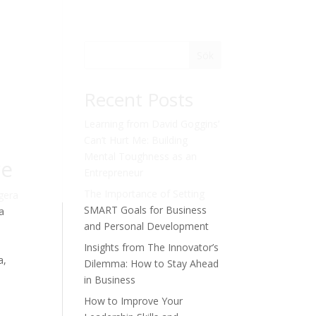
Sök
Recent Posts
Learning from David Goggins’
Can’t Hurt Me: Building
Mental Toughness as an
re
Entrepreneur
The Importance of Setting
igera
SMART Goals for Business
a
and Personal Development
h
Insights from The Innovator’s
a,
Dilemma: How to Stay Ahead
in Business
How to Improve Your