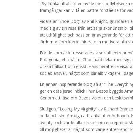
i Sydafrika till att bli en av de mest inflytelse
framgångar kan vi få en bättre förståelse för vad
Vidare är ”Shoe Dog” av Phil Knight, grundaren av
med sig av sin resa från att sälja skor ur sin bil
att uthållighet och passion är avgörande för at
lärdomar som kan inspirera och motivera alla s
För de som är intresserade av socialt entrepren
Patagonia, ett måste. Chouinard delar med sig av
också hållbart och etiskt. Hans berättelse visar
socialt ansvar, något som blir allt viktigare i dag
En annan inspirerande biografi är ”The Everythi
ger en detaljerad inblick i hur Bezos byggde Amaz
Genom att läsa om Bezos vision och beslutsamhe
Slutligen, ”Losing My Virginity” av Richard Brans
anda och sin förmåga att tänka utanför boxen. 
äventyr och värdefulla insikter om entreprenör
till möjligheter är något som varje entreprenör k