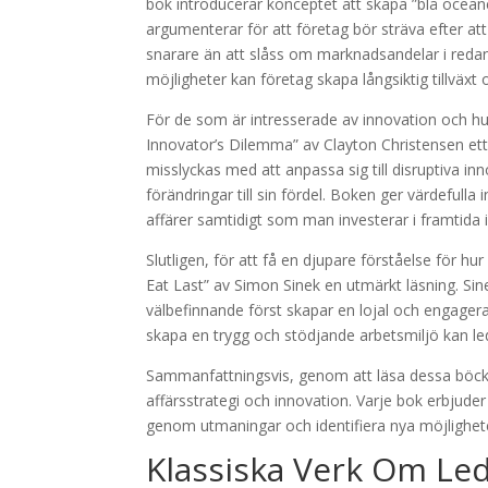
bok introducerar konceptet att skapa ”blå ocean
argumenterar för att företag bör sträva efter a
snarare än att slåss om marknadsandelar i reda
möjligheter kan företag skapa långsiktig tillväxt
För de som är intresserade av innovation och hur
Innovator’s Dilemma” av Clayton Christensen ett
misslyckas med att anpassa sig till disruptiva i
förändringar till sin fördel. Boken ger värdeful
affärer samtidigt som man investerar i framtida 
Slutligen, för att få en djupare förståelse för 
Eat Last” av Simon Sinek en utmärkt läsning. Si
välbefinnande först skapar en lojal och engagerad 
skapa en trygg och stödjande arbetsmiljö kan led
Sammanfattningsvis, genom att läsa dessa böcke
affärsstrategi och innovation. Varje bok erbjuder
genom utmaningar och identifiera nya möjlighete
Klassiska Verk Om Le