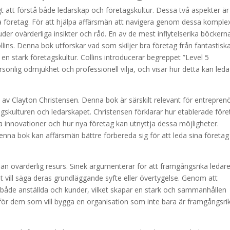
gt att förstå både ledarskap och företagskultur. Dessa två aspekter är
a företag. För att hjälpa affärsmän att navigera genom dessa komple
der ovärderliga insikter och råd. En av de mest inflytelserika böckern
ins. Denna bok utforskar vad som skiljer bra företag från fantastisk
en stark företagskultur. Collins introducerar begreppet ”Level 5
sonlig ödmjukhet och professionell vilja, och visar hur detta kan leda t
av Clayton Christensen. Denna bok är särskilt relevant för entrepren
agskulturen och ledarskapet. Christensen förklarar hur etablerade för
va innovationer och hur nya företag kan utnyttja dessa möjligheter.
nna bok kan affärsmän bättre förbereda sig för att leda sina företag
nan ovärderlig resurs. Sinek argumenterar för att framgångsrika ledar
det vill säga deras grundläggande syfte eller övertygelse. Genom att
 både anställda och kunder, vilket skapar en stark och sammanhållen
 för dem som vill bygga en organisation som inte bara är framgångsrik