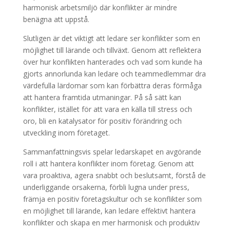
harmonisk arbetsmiljö där konflikter är mindre
benägna att uppstå.
Slutligen är det viktigt att ledare ser konflikter som en
möjlighet till lärande och tillväxt. Genom att reflektera
över hur konflikten hanterades och vad som kunde ha
gjorts annorlunda kan ledare och teammedlemmar dra
värdefulla lärdomar som kan förbättra deras förmåga
att hantera framtida utmaningar. På så sätt kan
konflikter, istället för att vara en källa till stress och
oro, bli en katalysator för positiv förändring och
utveckling inom företaget.
Sammanfattningsvis spelar ledarskapet en avgörande
roll i att hantera konflikter inom företag. Genom att
vara proaktiva, agera snabbt och beslutsamt, förstå de
underliggande orsakerna, förbli lugna under press,
främja en positiv företagskultur och se konflikter som
en möjlighet till lärande, kan ledare effektivt hantera
konflikter och skapa en mer harmonisk och produktiv