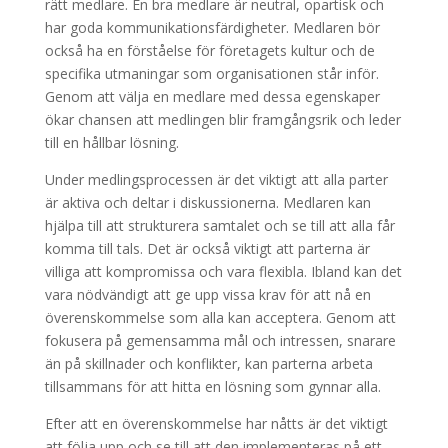
rätt medlare. En bra medlare är neutral, opartisk och
har goda kommunikationsfärdigheter. Medlaren bör
också ha en förståelse för företagets kultur och de
specifika utmaningar som organisationen står inför.
Genom att välja en medlare med dessa egenskaper
ökar chansen att medlingen blir framgångsrik och leder
till en hållbar lösning.
Under medlingsprocessen är det viktigt att alla parter
är aktiva och deltar i diskussionerna. Medlaren kan
hjälpa till att strukturera samtalet och se till att alla får
komma till tals. Det är också viktigt att parterna är
villiga att kompromissa och vara flexibla. Ibland kan det
vara nödvändigt att ge upp vissa krav för att nå en
överenskommelse som alla kan acceptera. Genom att
fokusera på gemensamma mål och intressen, snarare
än på skillnader och konflikter, kan parterna arbeta
tillsammans för att hitta en lösning som gynnar alla.
Efter att en överenskommelse har nåtts är det viktigt
att följa upp och se till att den implementeras på ett