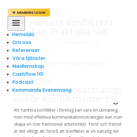
MEMBERS LOGIN

Att hantera konflikter i
a
företag: Praktiska råd
Hemsida
Om oss
av
admin
|
aug 5, 2024
|
Företagande och
Entreprenörskap
Referenser
Våra tjänster
Medlemskap
Cashflow 101
Effektiva
Podcast
Kommunikationsstrategi
Kommande Evenemang
er För Konflikthantering
Att hantera konflikter i företag kan vara en utmaning,
men med effektiva kommunikationsstrategier kan man
skapa en mer harmonisk arbetsmiljö. Först och främst
är det viktigt att förstå att konflikter är en naturlig del