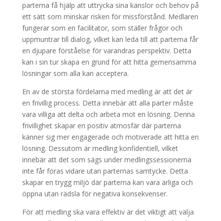
parterna få hjälp att uttrycka sina känslor och behov på
ett sätt som minskar risken för missförstånd. Medlaren
fungerar som en facilitator, som ställer frågor och
uppmuntrar till dialog, vilket kan leda till att parterna får
en djupare förståelse för varandras perspektiv. Detta
kan i sin tur skapa en grund för att hitta gemensamma
lösningar som alla kan acceptera.
En av de största fördelarna med medling är att det är
en frivillig process. Detta innebär att alla parter måste
vara villiga att delta och arbeta mot en lösning. Denna
frivillighet skapar en positiv atmosfär där parterna
känner sig mer engagerade och motiverade att hitta en
lösning. Dessutom är medling konfidentiell, vilket
innebär att det som sägs under medlingssessionerna
inte får föras vidare utan parternas samtycke. Detta
skapar en trygg miljö där parterna kan vara ärliga och
öppna utan rädsla för negativa konsekvenser.
För att medling ska vara effektiv är det viktigt att välja