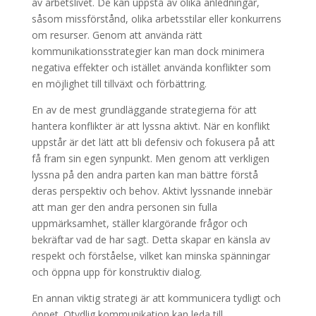
av arbetslivet. De kan uppstå av olika anledningar,
såsom missförstånd, olika arbetsstilar eller konkurrens
om resurser. Genom att använda rätt
kommunikationsstrategier kan man dock minimera
negativa effekter och istället använda konflikter som
en möjlighet till tillväxt och förbättring.
En av de mest grundläggande strategierna för att
hantera konflikter är att lyssna aktivt. När en konflikt
uppstår är det lätt att bli defensiv och fokusera på att
få fram sin egen synpunkt. Men genom att verkligen
lyssna på den andra parten kan man bättre förstå
deras perspektiv och behov. Aktivt lyssnande innebär
att man ger den andra personen sin fulla
uppmärksamhet, ställer klargörande frågor och
bekräftar vad de har sagt. Detta skapar en känsla av
respekt och förståelse, vilket kan minska spänningar
och öppna upp för konstruktiv dialog.
En annan viktig strategi är att kommunicera tydligt och
öppet. Otydlig kommunikation kan leda till