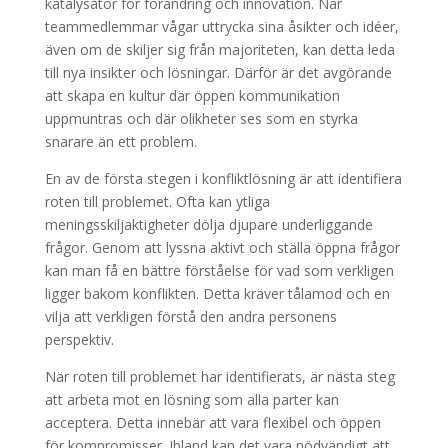
katalysator för förändring och innovation. När
teammedlemmar vågar uttrycka sina åsikter och idéer,
även om de skiljer sig från majoriteten, kan detta leda
till nya insikter och lösningar. Därför är det avgörande
att skapa en kultur där öppen kommunikation
uppmuntras och där olikheter ses som en styrka
snarare än ett problem.
En av de första stegen i konfliktlösning är att identifiera
roten till problemet. Ofta kan ytliga
meningsskiljaktigheter dölja djupare underliggande
frågor. Genom att lyssna aktivt och ställa öppna frågor
kan man få en bättre förståelse för vad som verkligen
ligger bakom konflikten. Detta kräver tålamod och en
vilja att verkligen förstå den andra personens
perspektiv.
När roten till problemet har identifierats, är nästa steg
att arbeta mot en lösning som alla parter kan
acceptera. Detta innebär att vara flexibel och öppen
för kompromisser. Ibland kan det vara nödvändigt att