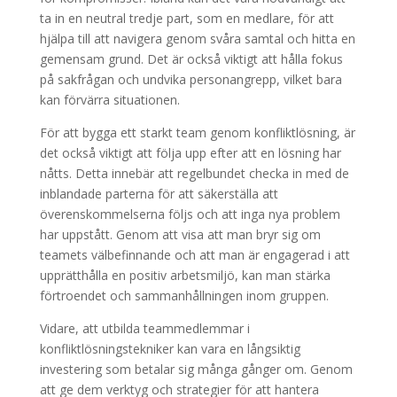
ta in en neutral tredje part, som en medlare, för att
hjälpa till att navigera genom svåra samtal och hitta en
gemensam grund. Det är också viktigt att hålla fokus
på sakfrågan och undvika personangrepp, vilket bara
kan förvärra situationen.
För att bygga ett starkt team genom konfliktlösning, är
det också viktigt att följa upp efter att en lösning har
nåtts. Detta innebär att regelbundet checka in med de
inblandade parterna för att säkerställa att
överenskommelserna följs och att inga nya problem
har uppstått. Genom att visa att man bryr sig om
teamets välbefinnande och att man är engagerad i att
upprätthålla en positiv arbetsmiljö, kan man stärka
förtroendet och sammanhållningen inom gruppen.
Vidare, att utbilda teammedlemmar i
konfliktlösningstekniker kan vara en långsiktig
investering som betalar sig många gånger om. Genom
att ge dem verktyg och strategier för att hantera