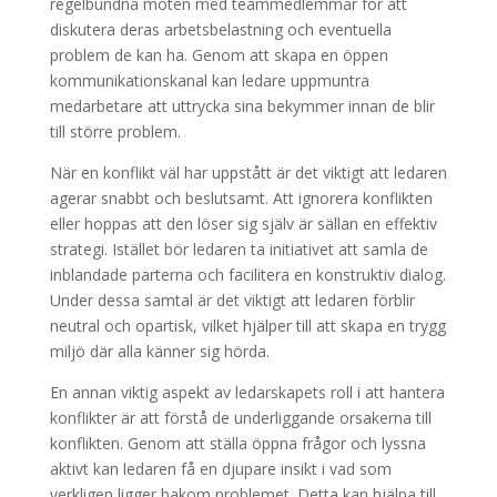
regelbundna möten med teammedlemmar för att
diskutera deras arbetsbelastning och eventuella
problem de kan ha. Genom att skapa en öppen
kommunikationskanal kan ledare uppmuntra
medarbetare att uttrycka sina bekymmer innan de blir
till större problem.
När en konflikt väl har uppstått är det viktigt att ledaren
agerar snabbt och beslutsamt. Att ignorera konflikten
eller hoppas att den löser sig själv är sällan en effektiv
strategi. Istället bör ledaren ta initiativet att samla de
inblandade parterna och facilitera en konstruktiv dialog.
Under dessa samtal är det viktigt att ledaren förblir
neutral och opartisk, vilket hjälper till att skapa en trygg
miljö där alla känner sig hörda.
En annan viktig aspekt av ledarskapets roll i att hantera
konflikter är att förstå de underliggande orsakerna till
konflikten. Genom att ställa öppna frågor och lyssna
aktivt kan ledaren få en djupare insikt i vad som
verkligen ligger bakom problemet. Detta kan hjälpa till