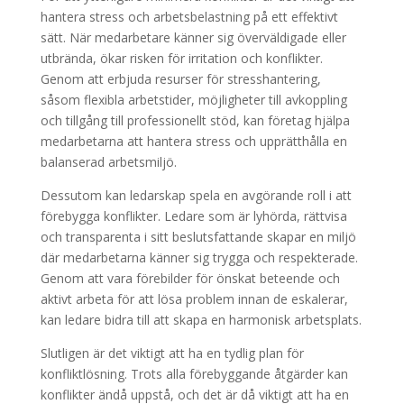
hantera stress och arbetsbelastning på ett effektivt
sätt. När medarbetare känner sig överväldigade eller
utbrända, ökar risken för irritation och konflikter.
Genom att erbjuda resurser för stresshantering,
såsom flexibla arbetstider, möjligheter till avkoppling
och tillgång till professionellt stöd, kan företag hjälpa
medarbetarna att hantera stress och upprätthålla en
balanserad arbetsmiljö.
Dessutom kan ledarskap spela en avgörande roll i att
förebygga konflikter. Ledare som är lyhörda, rättvisa
och transparenta i sitt beslutsfattande skapar en miljö
där medarbetarna känner sig trygga och respekterade.
Genom att vara förebilder för önskat beteende och
aktivt arbeta för att lösa problem innan de eskalerar,
kan ledare bidra till att skapa en harmonisk arbetsplats.
Slutligen är det viktigt att ha en tydlig plan för
konfliktlösning. Trots alla förebyggande åtgärder kan
konflikter ändå uppstå, och det är då viktigt att ha en