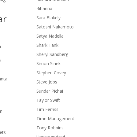
Rihanna
ar
Sara Blakely
Satoshi Nakamoto
Satya Nadella
Shark Tank
n
Sheryl Sandberg
a
Simon Sinek
Stephen Covey
änta
Steve Jobs
Sundar Pichai
Taylor Swift
Tim Ferriss
en
Time Management
Tony Robbins
gets
Uncategorized