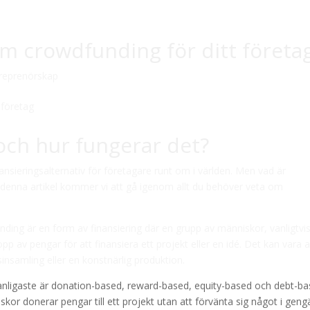
om crowdfunding för ditt företa
reprenörskap
och hur fungerar det?
ansieringsalternativ för företagare runt om i världen. Men vad är
 denna artikel kommer vi att gå igenom allt du behöver veta om
ding är en form av finansiering där en grupp av människor, vanligtvis
 av pengar för att finansiera ett projekt eller en idé. Det kan vara al
tsinsamling eller en konstnärlig produktion.
anligaste är donation-based, reward-based, equity-based och debt-ba
r donerar pengar till ett projekt utan att förvänta sig något i gengä