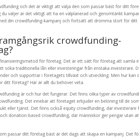
dfunding och det är viktigt att välja den som passar bäst för ditt för
 du väljer är det viktigt att ha en välplanerad och genomtänkt kampa
ll med din crowdfunding-kampanj och fortsätt att drömma stort för ditt
framgångsrik crowdfunding-
ag?
inansieringsmetod för företag. Det är ett sätt för företag att samla i
tt söka traditionella lån eller investeringar från enstaka investerare. D
under och supportrar i företagets tillväxt och utveckling. Men hur kan 
ditt företag? Här är allt du behöver veta.
owdfunding är och hur det fungerar. Det finns olika typer av crowdfund
dfunding. Det innebär att företaget erbjuder en belöning till de so
dukt eller tjänst. Det finns också equity crowdfunding, där investerare 
ng, och donation-based crowdfunding, där människor ger pengar utan at
om passar ditt företag bäst är det dags att skapa en kampanj. Det fö