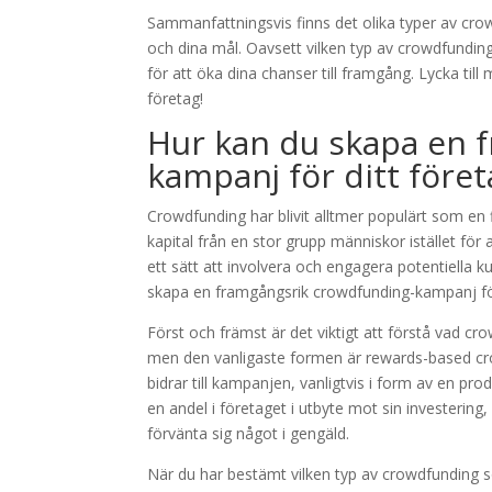
Sammanfattningsvis finns det olika typer av crow
och dina mål. Oavsett vilken typ av crowdfunding
för att öka dina chanser till framgång. Lycka ti
företag!
Hur kan du skapa en 
kampanj för ditt föret
Crowdfunding har blivit alltmer populärt som en f
kapital från en stor grupp människor istället för a
ett sätt att involvera och engagera potentiella k
skapa en framgångsrik crowdfunding-kampanj för 
Först och främst är det viktigt att förstå vad cr
men den vanligaste formen är rewards-based crow
bidrar till kampanjen, vanligtvis i form av en pro
en andel i företaget i utbyte mot sin investeri
förvänta sig något i gengäld.
När du har bestämt vilken typ av crowdfunding s