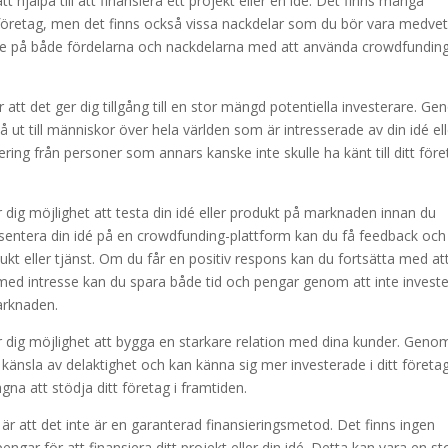
jälpa till att finansiera ett projekt eller en idé. Det finns många
 företag, men det finns också vissa nackdelar som du bör vara medve
are på både fördelarna och nackdelarna med att använda crowdfunding
att det ger dig tillgång till en stor mängd potentiella investerare. G
ut till människor över hela världen som är intresserade av din idé ell
ering från personer som annars kanske inte skulle ha känt till ditt för
dig möjlighet att testa din idé eller produkt på marknaden innan du
entera din idé på en crowdfunding-plattform kan du få feedback och
dukt eller tjänst. Om du får en positiv respons kan du fortsätta med at
gt med intresse kan du spara både tid och pengar genom att inte investe
arknaden.
 dig möjlighet att bygga en starkare relation med dina kunder. Genom
känsla av delaktighet och kan känna sig mer investerade i ditt företag
gna att stödja ditt företag i framtiden.
r att det inte är en garanterad finansieringsmetod. Det finns ingen
engar för att finansiera ditt projekt eller din idé. Detta kan vara en st