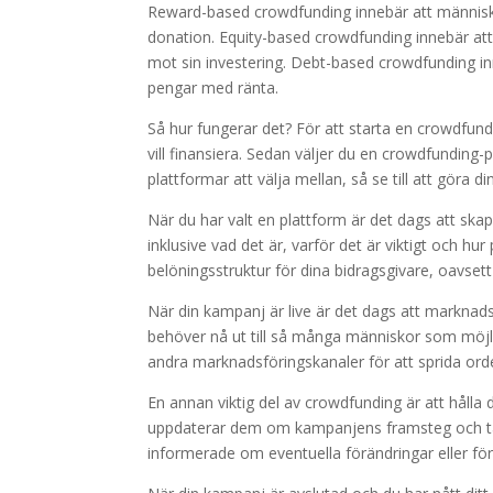
Reward-based crowdfunding innebär att människor
donation. Equity-based crowdfunding innebär att 
mot sin investering. Debt-based crowdfunding inne
pengar med ränta.
Så hur fungerar det? För att starta en crowdfun
vill finansiera. Sedan väljer du en crowdfundin
plattformar att välja mellan, så se till att göra d
När du har valt en plattform är det dags att skap
inklusive vad det är, varför det är viktigt och h
belöningsstruktur för dina bidragsgivare, oavsett
När din kampanj är live är det dags att marknad
behöver nå ut till så många människor som möjlig
andra marknadsföringskanaler för att sprida or
En annan viktig del av crowdfunding är att hålla
uppdaterar dem om kampanjens framsteg och tack
informerade om eventuella förändringar eller för