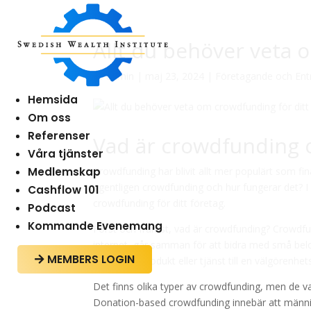
Allt du behöver veta 
av
admin
|
maj 23, 2024
|
Företagande och Ent
Hemsida
Om oss
Referenser
Vad är crowdfunding 
Våra tjänster
Medlemskap
Crowdfunding har blivit allt mer populärt som fin
egentligen crowdfunding och hur fungerar det? I
Cashflow 101
crowdfunding för ditt företag.
Podcast
Kommande Evenemang
Först och främst, vad är crowdfunding? Crowdfun
internet, går samman för att bidra med små belopp
MEMBERS LOGIN

från en ny produkt eller tjänst till en välgörenhe
Det finns olika typer av crowdfunding, men de v
Donation-based crowdfunding innebär att människo