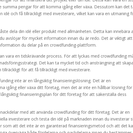
re summa pengar för att komma igång eller växa. Dessutom kan det t
idé och få tillräckligt med investerare, vilket kan vara en utmaning f
ste dela din idé eller produkt med allmänheten. Detta kan innebära a
t du avslöjar för mycket information innan du är redo. Det är viktigt att
 information du delar på en crowdfunding-plattform.
an vara en tidskrävande process. För att lyckas med crowdfunding m
adsföringsstrategi. Det kan ta mycket tid och ansträngning att skap
räckligt för att få tillräckligt med investerare.
unding inte är en långsiktig finansieringslösning. Det är en
 igång eller växa ditt företag, men det är inte en hållbar lösning för
långsiktig finansieringsplan för ditt företag för att säkerställa dess
nackdelar med att använda crowdfunding för ditt företag. Det är en
ntiella investerare och testa din idé på marknaden innan du investerar 
som att det inte är en garanterad finansieringsmetod och att det k
t noga överväga både fördelarna och nackdelarna innan du bestämmer 