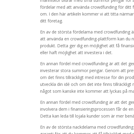
människor bidrar med små summor pengar för att h
fördelar med att använda crowdfunding för ditt
om. I den här artikeln kommer vi att titta närm
ditt företag.
En av de största fördelarna med crowdfunding är 
att använda en crowdfunding-plattform kan du nå 
produkt. Detta ger dig en möjlighet att få finansi
eller haft möjlighet att investera i det.
En annan fördel med crowdfunding är att det ger 
investerar stora summor pengar. Genom att pres
om det finns tillräckligt med intresse för din pro
utveckla din idé och om det inte finns tillräckli
något som kanske inte kommer att lyckas på m
En annan fördel med crowdfunding är att det ger
involvera dem i finansieringsprocessen får de en 
Detta kan leda till lojala kunder som är mer benä
En av de största nackdelarna med crowdfunding ä
garanti för att du kommer att få tillräckligt med p