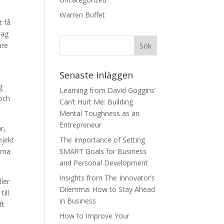
Warren Buffet
t få
tag
are
Senaste inläggen
g
Learning from David Goggins’
 och
Can’t Hurt Me: Building
Mental Toughness as an
Entrepreneur
r,
ojekt
The Importance of Setting
umma
SMART Goals for Business
and Personal Development
Insights from The Innovator’s
ller
Dilemma: How to Stay Ahead
ill
in Business
ft
How to Improve Your