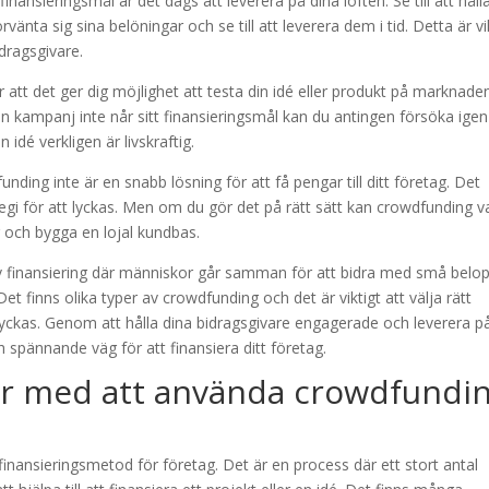
inansieringsmål är det dags att leverera på dina löften. Se till att håll
nta sig sina belöningar och se till att leverera dem i tid. Detta är vi
idragsgivare.
att det ger dig möjlighet att testa din idé eller produkt på marknade
 kampanj inte når sitt finansieringsmål kan du antingen försöka igen
dé verkligen är livskraftig.
unding inte är en snabb lösning för att få pengar till ditt företag. Det
tegi för att lyckas. Men om du gör det på rätt sätt kan crowdfunding v
ag och bygga en lojal kundbas.
 finansiering där människor går samman för att bidra med små belo
 Det finns olika typer av crowdfunding och det är viktigt att välja rätt
 lyckas. Genom att hålla dina bidragsgivare engagerade och leverera p
 spännande väg för att finansiera ditt företag.
ar med att använda crowdfundi
finansieringsmetod för företag. Det är en process där ett stort antal