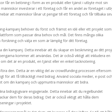
 får en belöning i form av en produkt eller tjänst i utbyte mot sin
människor investerar i ett företag och får en andel av företaget i utb
bär att människor lånar ut pengar till ett företag och får tillbaka sin
ding-kampanj behöver du först och främst en idé eller ett projekt som
g-plattform som passar dina behov och mål. Det finns många olika
in forskning och välja en som är lämplig för ditt företag.
a din kampanj. Detta innebär att du skapar en beskrivning av ditt proj
ur pengarna kommer att användas. Det är också viktigt att inkludera en
 om det är en produkt, en tjänst eller en enkel tacknotering.
sföra den. Detta är en viktig del av crowdfunding-processen eftersom
t för att få tillräckligt med bidrag. Använd sociala medier, e-post oc
det om din kampanj och uppmuntra människor att bidra.
 dina bidragsgivare engagerade. Detta innebär att du regelbundet
ar dem för deras bidrag. Det är också viktigt att hålla dem
seningar i projektet.