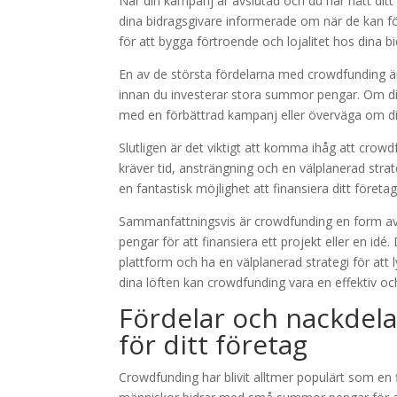
När din kampanj är avslutad och du har nått ditt f
dina bidragsgivare informerade om när de kan förvä
för att bygga förtroende och lojalitet hos dina b
En av de största fördelarna med crowdfunding är 
innan du investerar stora summor pengar. Om din
med en förbättrad kampanj eller överväga om din i
Slutligen är det viktigt att komma ihåg att crowdf
kräver tid, ansträngning och en välplanerad stra
en fantastisk möjlighet att finansiera ditt föret
Sammanfattningsvis är crowdfunding en form av
pengar för att finansiera ett projekt eller en idé.
plattform och ha en välplanerad strategi för att
dina löften kan crowdfunding vara en effektiv och
Fördelar och nackdel
för ditt företag
Crowdfunding har blivit alltmer populärt som en 