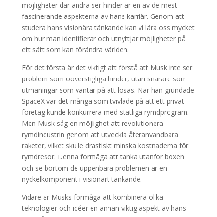
möjligheter där andra ser hinder är en av de mest
fascinerande aspekterna av hans karriär. Genom att
studera hans visionära tänkande kan vi lära oss mycket
om hur man identifierar och utnyttjar möjligheter på
ett sätt som kan förändra världen.
För det första är det viktigt att förstå att Musk inte ser
problem som oöverstigliga hinder, utan snarare som
utmaningar som väntar på att lösas. När han grundade
SpaceX var det många som tvivlade på att ett privat
företag kunde konkurrera med statliga rymdprogram.
Men Musk såg en möjlighet att revolutionera
rymdindustrin genom att utveckla återanvändbara
raketer, vilket skulle drastiskt minska kostnaderna för
rymdresor. Denna förmåga att tänka utanför boxen
och se bortom de uppenbara problemen är en
nyckelkomponent i visionärt tänkande.
Vidare är Musks förmåga att kombinera olika
teknologier och idéer en annan viktig aspekt av hans