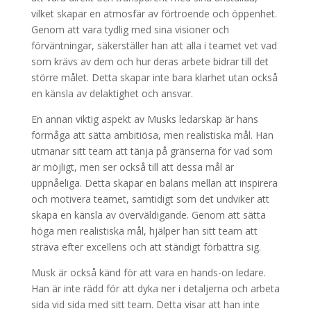
vilket skapar en atmosfär av förtroende och öppenhet.
Genom att vara tydlig med sina visioner och
förväntningar, säkerställer han att alla i teamet vet vad
som krävs av dem och hur deras arbete bidrar till det
större målet. Detta skapar inte bara klarhet utan också
en känsla av delaktighet och ansvar.
En annan viktig aspekt av Musks ledarskap är hans
förmåga att sätta ambitiösa, men realistiska mål. Han
utmanar sitt team att tänja på gränserna för vad som
är möjligt, men ser också till att dessa mål är
uppnåeliga. Detta skapar en balans mellan att inspirera
och motivera teamet, samtidigt som det undviker att
skapa en känsla av överväldigande. Genom att sätta
höga men realistiska mål, hjälper han sitt team att
sträva efter excellens och att ständigt förbättra sig.
Musk är också känd för att vara en hands-on ledare.
Han är inte rädd för att dyka ner i detaljerna och arbeta
sida vid sida med sitt team. Detta visar att han inte