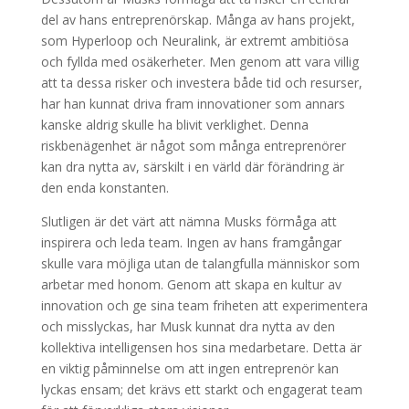
del av hans entreprenörskap. Många av hans projekt,
som Hyperloop och Neuralink, är extremt ambitiösa
och fyllda med osäkerheter. Men genom att vara villig
att ta dessa risker och investera både tid och resurser,
har han kunnat driva fram innovationer som annars
kanske aldrig skulle ha blivit verklighet. Denna
riskbenägenhet är något som många entreprenörer
kan dra nytta av, särskilt i en värld där förändring är
den enda konstanten.
Slutligen är det värt att nämna Musks förmåga att
inspirera och leda team. Ingen av hans framgångar
skulle vara möjliga utan de talangfulla människor som
arbetar med honom. Genom att skapa en kultur av
innovation och ge sina team friheten att experimentera
och misslyckas, har Musk kunnat dra nytta av den
kollektiva intelligensen hos sina medarbetare. Detta är
en viktig påminnelse om att ingen entreprenör kan
lyckas ensam; det krävs ett starkt och engagerat team