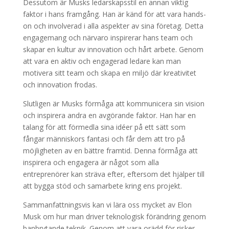
Dessutom är Musks ledarskapsstil en annan viktig
faktor i hans framgång. Han är känd för att vara hands-
on och involverad i alla aspekter av sina företag. Detta
engagemang och närvaro inspirerar hans team och
skapar en kultur av innovation och hårt arbete. Genom
att vara en aktiv och engagerad ledare kan man
motivera sitt team och skapa en miljö där kreativitet
och innovation frodas.
Slutligen är Musks förmåga att kommunicera sin vision
och inspirera andra en avgörande faktor. Han har en
talang för att förmedla sina idéer på ett sätt som
fångar människors fantasi och får dem att tro på
möjligheten av en bättre framtid. Denna förmåga att
inspirera och engagera är något som alla
entreprenörer kan sträva efter, eftersom det hjälper till
att bygga stöd och samarbete kring ens projekt.
Sammanfattningsvis kan vi lära oss mycket av Elon
Musk om hur man driver teknologisk förändring genom
banbrytande teknik. Genom att vara orädd för risker,