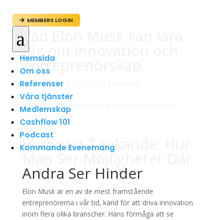
MEMBERS LOGIN

Vad Elon Musk kan lära
a
dig om innovation och
Hemsida
entreprenörskap
Om oss
Referenser
av
admin
|
aug 15, 2024
|
Elon Musk
Våra tjänster
Medlemskap
Cashflow 101
Podcast
Visionärt Tänkande: Hur
Kommande Evenemang
Man Ser Möjligheter Där
Andra Ser Hinder
Elon Musk är en av de mest framstående
entreprenörerna i vår tid, känd för att driva innovation
inom flera olika branscher. Hans förmåga att se