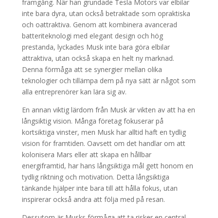
framgång. När han grundade Tesla Motors var elbilar
inte bara dyra, utan också betraktade som opraktiska
och oattraktiva. Genom att kombinera avancerad
batteriteknologi med elegant design och hög
prestanda, lyckades Musk inte bara göra elbilar
attraktiva, utan också skapa en helt ny marknad.
Denna förmåga att se synergier mellan olika
teknologier och tillämpa dem på nya sätt är något som
alla entreprenörer kan lära sig av.
En annan viktig lärdom från Musk är vikten av att ha en
långsiktig vision. Många företag fokuserar på
kortsiktiga vinster, men Musk har alltid haft en tydlig
vision för framtiden. Oavsett om det handlar om att
kolonisera Mars eller att skapa en hållbar
energiframtid, har hans långsiktiga mål gett honom en
tydlig riktning och motivation. Detta långsiktiga
tänkande hjälper inte bara till att hålla fokus, utan
inspirerar också andra att följa med på resan.
Dessutom är Musks förmåga att ta risker en central