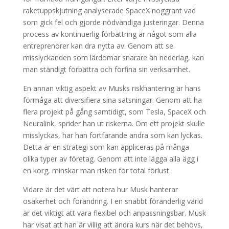
raketuppskjutning analyserade SpaceX noggrant vad
som gick fel och gjorde nödvändiga justeringar. Denna
process av kontinuerlig förbättring är något som alla
entreprenörer kan dra nytta av. Genom att se
misslyckanden som lärdomar snarare än nederlag, kan
man ständigt förbättra och förfina sin verksamhet.
En annan viktig aspekt av Musks riskhantering är hans
förmåga att diversifiera sina satsningar. Genom att ha
flera projekt på gång samtidigt, som Tesla, SpaceX och
Neuralink, sprider han ut riskerna. Om ett projekt skulle
misslyckas, har han fortfarande andra som kan lyckas.
Detta är en strategi som kan appliceras på många
olika typer av företag. Genom att inte lägga alla ägg i
en korg, minskar man risken för total förlust.
Vidare är det värt att notera hur Musk hanterar
osäkerhet och förändring. I en snabbt föränderlig värld
är det viktigt att vara flexibel och anpassningsbar. Musk
har visat att han är villig att ändra kurs när det behövs,