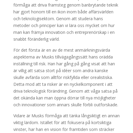
förmåga att driva framsteg genom banbrytande teknik
har gjort honom till en ikon inom både affärsvärlden
och teknologisektorn. Genom att studera hans
metoder och principer kan vi lära oss mycket om hur
man kan främja innovation och entreprenörskap i en
snabbt föränderlig värld.
För det första är en av de mest anmärkningsvärda
aspekterna av Musks tillvägagångssätt hans orädda
inställning till risk. Han har gång på gång visat att han
är villig att satsa stort på idéer som andra kanske
skulle avfärda som alltför riskfyllda eller orealistiska.
Detta mod att ta risker är en nyckelkomponent i att
driva teknologisk förändring. Genom att våga satsa på
det okända kan man öppna dörrar till nya möjligheter
och innovationer som annars skulle förbli outforskade.
Vidare är Musks förmåga att tänka långsiktigt en annan
viktig lärdom. Istället för att fokusera på kortsiktiga
vinster, har han en vision för framtiden som sträcker