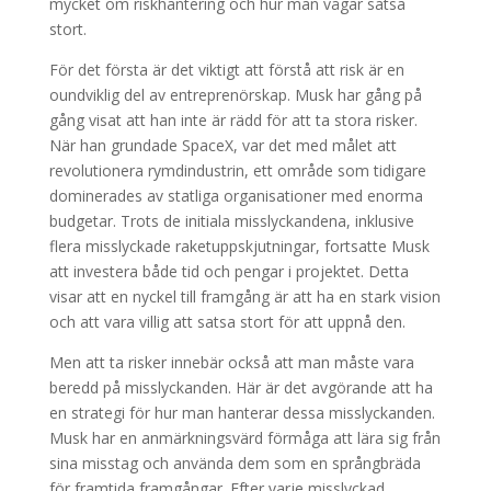
mycket om riskhantering och hur man vågar satsa
stort.
För det första är det viktigt att förstå att risk är en
oundviklig del av entreprenörskap. Musk har gång på
gång visat att han inte är rädd för att ta stora risker.
När han grundade SpaceX, var det med målet att
revolutionera rymdindustrin, ett område som tidigare
dominerades av statliga organisationer med enorma
budgetar. Trots de initiala misslyckandena, inklusive
flera misslyckade raketuppskjutningar, fortsatte Musk
att investera både tid och pengar i projektet. Detta
visar att en nyckel till framgång är att ha en stark vision
och att vara villig att satsa stort för att uppnå den.
Men att ta risker innebär också att man måste vara
beredd på misslyckanden. Här är det avgörande att ha
en strategi för hur man hanterar dessa misslyckanden.
Musk har en anmärkningsvärd förmåga att lära sig från
sina misstag och använda dem som en språngbräda
för framtida framgångar. Efter varje misslyckad