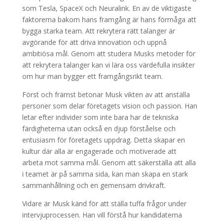
som Tesla, SpaceX och Neuralink. En av de viktigaste
faktorerna bakom hans framgång är hans förmåga att
bygga starka team. Att rekrytera rätt talanger är
avgörande för att driva innovation och uppnå
ambitiösa mål. Genom att studera Musks metoder för
att rekrytera talanger kan vi lära oss värdefulla insikter
om hur man bygger ett framgångsrikt team.
Först och främst betonar Musk vikten av att anställa
personer som delar företagets vision och passion. Han
letar efter individer som inte bara har de tekniska
färdigheterna utan också en djup förståelse och
entusiasm för företagets uppdrag. Detta skapar en
kultur där alla är engagerade och motiverade att
arbeta mot samma mål. Genom att säkerställa att alla
i teamet är på samma sida, kan man skapa en stark
sammanhållning och en gemensam drivkraft.
Vidare är Musk känd för att ställa tuffa frågor under
intervjuprocessen. Han vill förstå hur kandidaterna