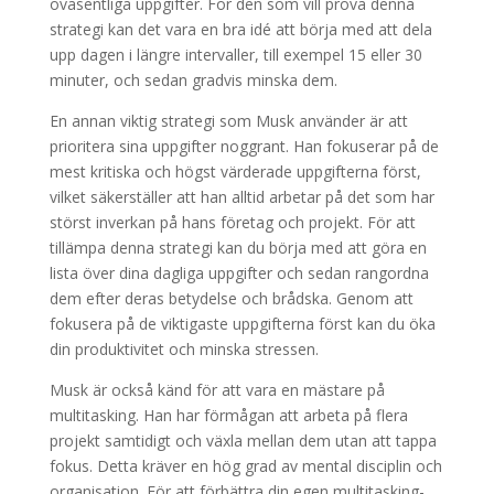
oväsentliga uppgifter. För den som vill prova denna
strategi kan det vara en bra idé att börja med att dela
upp dagen i längre intervaller, till exempel 15 eller 30
minuter, och sedan gradvis minska dem.
En annan viktig strategi som Musk använder är att
prioritera sina uppgifter noggrant. Han fokuserar på de
mest kritiska och högst värderade uppgifterna först,
vilket säkerställer att han alltid arbetar på det som har
störst inverkan på hans företag och projekt. För att
tillämpa denna strategi kan du börja med att göra en
lista över dina dagliga uppgifter och sedan rangordna
dem efter deras betydelse och brådska. Genom att
fokusera på de viktigaste uppgifterna först kan du öka
din produktivitet och minska stressen.
Musk är också känd för att vara en mästare på
multitasking. Han har förmågan att arbeta på flera
projekt samtidigt och växla mellan dem utan att tappa
fokus. Detta kräver en hög grad av mental disciplin och
organisation. För att förbättra din egen multitasking-