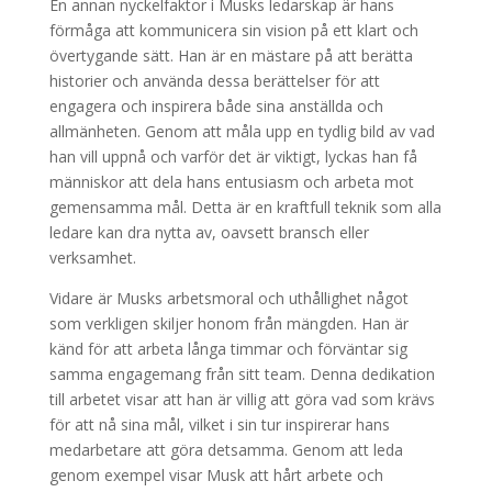
En annan nyckelfaktor i Musks ledarskap är hans
förmåga att kommunicera sin vision på ett klart och
övertygande sätt. Han är en mästare på att berätta
historier och använda dessa berättelser för att
engagera och inspirera både sina anställda och
allmänheten. Genom att måla upp en tydlig bild av vad
han vill uppnå och varför det är viktigt, lyckas han få
människor att dela hans entusiasm och arbeta mot
gemensamma mål. Detta är en kraftfull teknik som alla
ledare kan dra nytta av, oavsett bransch eller
verksamhet.
Vidare är Musks arbetsmoral och uthållighet något
som verkligen skiljer honom från mängden. Han är
känd för att arbeta långa timmar och förväntar sig
samma engagemang från sitt team. Denna dedikation
till arbetet visar att han är villig att göra vad som krävs
för att nå sina mål, vilket i sin tur inspirerar hans
medarbetare att göra detsamma. Genom att leda
genom exempel visar Musk att hårt arbete och