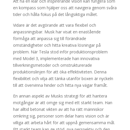
Att ha en klar och inspirerande vision kan fungera som
en kompass som hjälper oss att navigera genom svåra
tider och hålla fokus på det långsiktiga målet.
Vidare är det avgörande att vara flexibel och
anpassningsbar. Musk har visat en enastående
förmåga att anpassa sig till förändrade
omständigheter och hitta kreativa lösningar på
problem. När Tesla stod inför produktionsproblem
med Model 3, implementerade han innovativa
tillverkningsmetoder och omstrukturerade
produktionslinjen för att öka effektiviteten. Denna
flexibilitet och vilja att tänka utanför boxen är nyckeln
till att övervinna hinder och hitta nya vägar framåt.
En annan aspekt av Musks strategi för att hantera
motgångar är att omge sig med ett starkt team. Han
har alltid betonat vikten av att ha rätt människor
omkring sig, personer som delar hans vision och är
villiga att arbeta hårt för att uppnå gemensamma mål.
Ett starkt team kan ge stöd, nya perspektiv och den