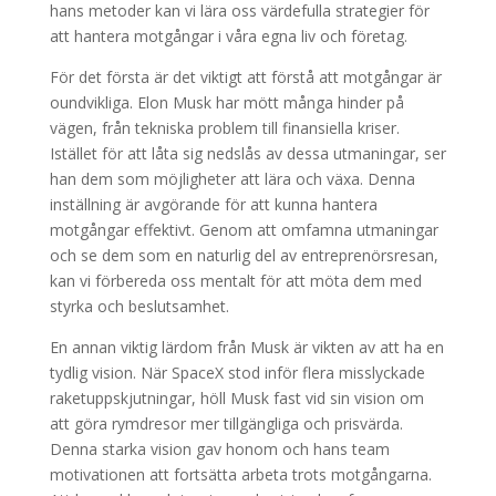
hans metoder kan vi lära oss värdefulla strategier för
att hantera motgångar i våra egna liv och företag.
För det första är det viktigt att förstå att motgångar är
oundvikliga. Elon Musk har mött många hinder på
vägen, från tekniska problem till finansiella kriser.
Istället för att låta sig nedslås av dessa utmaningar, ser
han dem som möjligheter att lära och växa. Denna
inställning är avgörande för att kunna hantera
motgångar effektivt. Genom att omfamna utmaningar
och se dem som en naturlig del av entreprenörsresan,
kan vi förbereda oss mentalt för att möta dem med
styrka och beslutsamhet.
En annan viktig lärdom från Musk är vikten av att ha en
tydlig vision. När SpaceX stod inför flera misslyckade
raketuppskjutningar, höll Musk fast vid sin vision om
att göra rymdresor mer tillgängliga och prisvärda.
Denna starka vision gav honom och hans team
motivationen att fortsätta arbeta trots motgångarna.