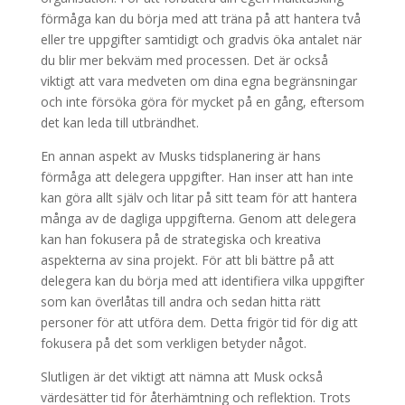
förmåga kan du börja med att träna på att hantera två
eller tre uppgifter samtidigt och gradvis öka antalet när
du blir mer bekväm med processen. Det är också
viktigt att vara medveten om dina egna begränsningar
och inte försöka göra för mycket på en gång, eftersom
det kan leda till utbrändhet.
En annan aspekt av Musks tidsplanering är hans
förmåga att delegera uppgifter. Han inser att han inte
kan göra allt själv och litar på sitt team för att hantera
många av de dagliga uppgifterna. Genom att delegera
kan han fokusera på de strategiska och kreativa
aspekterna av sina projekt. För att bli bättre på att
delegera kan du börja med att identifiera vilka uppgifter
som kan överlåtas till andra och sedan hitta rätt
personer för att utföra dem. Detta frigör tid för dig att
fokusera på det som verkligen betyder något.
Slutligen är det viktigt att nämna att Musk också
värdesätter tid för återhämtning och reflektion. Trots