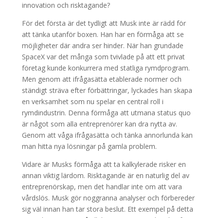
innovation och risktagande?
För det första är det tydligt att Musk inte är rädd för
att tänka utanför boxen. Han har en förmåga att se
möjligheter där andra ser hinder. När han grundade
SpaceX var det många som tvivlade på att ett privat
företag kunde konkurrera med statliga rymdprogram.
Men genom att ifrågasätta etablerade normer och
ständigt sträva efter förbättringar, lyckades han skapa
en verksamhet som nu spelar en central roll i
rymdindustrin. Denna förmåga att utmana status quo
är något som alla entreprenörer kan dra nytta av.
Genom att våga ifrågasätta och tänka annorlunda kan
man hitta nya lösningar på gamla problem.
Vidare är Musks förmåga att ta kalkylerade risker en
annan viktig lärdom. Risktagande är en naturlig del av
entreprenörskap, men det handlar inte om att vara
vårdslös. Musk gör noggranna analyser och förbereder
sig väl innan han tar stora beslut. Ett exempel på detta