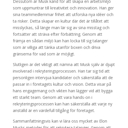
Dessutom är Musk känd för att skapa en arbetsmiljö
som uppmuntrar till kreativitet och innovation. Han ger
sina teammedlemmar frihet att utforska nya idéer och
ta risker. Detta skapar en kultur där det är tillåtet att
misslyckas, så länge man lär sig av sina misstag och
fortsätter att sträva efter förbättring. Genom att
främja en sådan miljö kan han locka till sig talanger
som är villiga att tänka utanför boxen och driva
gränserna för vad som är möjligt.
Slutligen är det viktigt att nämna att Musk själv är djupt
involverad i rekryteringsprocessen. Han tar sig tid att
personligen intervjua kandidater och säkerställa att de
passar in i företagets kultur och vision. Detta visar på
hans engagemang och vikten han lägger vid att bygga
ett starkt team. Genom att vara hands-on i
rekryteringsprocessen kan han säkerställa att varje ny
anställd är en värdefull tillgång för företaget.
Sammanfattningsvis kan vi lära oss mycket av Elon
Musks metoder för att rekrytera talanger. Genom att