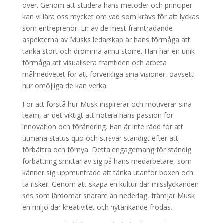
över. Genom att studera hans metoder och principer
kan vi lära oss mycket om vad som krävs för att lyckas
som entreprenör. En av de mest framträdande
aspekterna av Musks ledarskap är hans förmåga att
tänka stort och drömma ännu större. Han har en unik
förmåga att visualisera framtiden och arbeta
målmedvetet för att förverkliga sina visioner, oavsett
hur omöjliga de kan verka.
För att förstå hur Musk inspirerar och motiverar sina
team, är det viktigt att notera hans passion för
innovation och förändring. Han är inte rädd för att
utmana status quo och strävar ständigt efter att
förbättra och förnya. Detta engagemang för ständig
förbättring smittar av sig på hans medarbetare, som
känner sig uppmuntrade att tänka utanför boxen och
ta risker. Genom att skapa en kultur där misslyckanden
ses som lärdomar snarare än nederlag, främjar Musk
en miljö där kreativitet och nytänkande frodas.