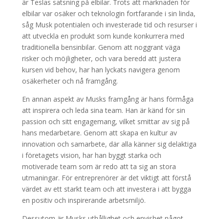
är Teslas satsning på elbilar. Trots att marknaden för
elbilar var osäker och teknologin fortfarande i sin linda,
såg Musk potentialen och investerade tid och resurser i
att utveckla en produkt som kunde konkurrera med
traditionella bensinbilar. Genom att noggrant väga
risker och möjligheter, och vara beredd att justera
kursen vid behov, har han lyckats navigera genom
osäkerheter och nå framgång.
En annan aspekt av Musks framgång är hans förmåga
att inspirera och leda sina team. Han är känd för sin
passion och sitt engagemang, vilket smittar av sig på
hans medarbetare. Genom att skapa en kultur av
innovation och samarbete, där alla känner sig delaktiga
i företagets vision, har han byggt starka och
motiverade team som är redo att ta sig an stora
utmaningar. För entreprenörer är det viktigt att förstå
värdet av ett starkt team och att investera i att bygga
en positiv och inspirerande arbetsmiljö.
Dessutom är Musks uthållighet och envishet något