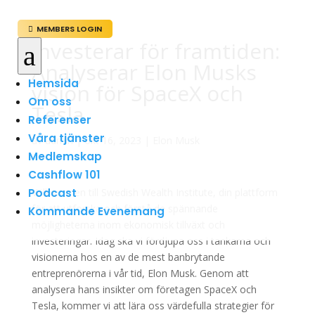
MEMBERS LOGIN

Investerar för framtiden:
a
Analyserar Elon Musks
Hemsida
vision för SpaceX och
Om oss
Tesla
Referenser
Våra tjänster
av
admin
|
okt 16, 2023
|
Elon Musk
Medlemskap
Cashflow 101
Podcast
Välkommen till Swedish Wealth Institute, din plattform
för att utforska och förstå de spännande
Kommande Evenemang
möjligheterna inom ekonomisk tillväxt och
investeringar. Idag ska vi fördjupa oss i tankarna och
visionerna hos en av de mest banbrytande
entreprenörerna i vår tid, Elon Musk. Genom att
analysera hans insikter om företagen SpaceX och
Tesla, kommer vi att lära oss värdefulla strategier för