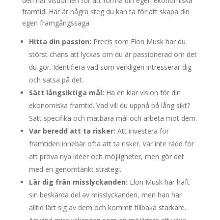
den här visdomen för att forma din egen ekonomiska
framtid. Här är några steg du kan ta för att skapa din
egen framgångssaga:
Hitta din passion:
Precis som Elon Musk har du
störst chans att lyckas om du är passionerad om det
du gör. Identifiera vad som verkligen intresserar dig
och satsa på det.
Sätt långsiktiga mål:
Ha en klar vision för din
ekonomiska framtid. Vad vill du uppnå på lång sikt?
Sätt specifika och mätbara mål och arbeta mot dem.
Var beredd att ta risker:
Att investera för
framtiden innebär ofta att ta risker. Var inte rädd för
att pröva nya idéer och möjligheter, men gör det
med en genomtänkt strategi.
Lär dig från misslyckanden:
Elon Musk har haft
sin beskärda del av misslyckanden, men han har
alltid lärt sig av dem och kommit tillbaka starkare.