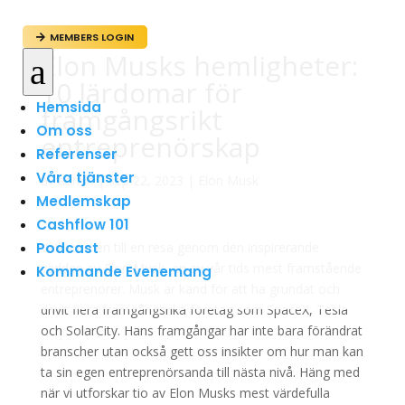
MEMBERS LOGIN

Elon Musks hemligheter:
a
10 lärdomar för
Hemsida
framgångsrikt
Om oss
entreprenörskap
Referenser
Våra tjänster
av
admin
|
sep 22, 2023
|
Elon Musk
Medlemskap
Cashflow 101
Podcast
Välkommen till en resa genom den inspirerande
världen av Elon Musk, en av vår tids mest framstående
Kommande Evenemang
entreprenörer. Musk är känd för att ha grundat och
drivit flera framgångsrika företag som SpaceX, Tesla
och SolarCity. Hans framgångar har inte bara förändrat
branscher utan också gett oss insikter om hur man kan
ta sin egen entreprenörsanda till nästa nivå. Häng med
när vi utforskar tio av Elon Musks mest värdefulla