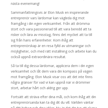
nästa evenemang!
Sammanfattningsvis är Elon Musk en inspirerande
entreprenör vars lärdomar kan vägleda dig mot
framgång i din egen verksamhet. Från att drömma
stort och vara passionerad till att vara beredd att ta
risker och lära av misstag, finns det mycket att ta till
sig från hans erfarenheter. Kom ihåg att
entreprenörskap är en resa fylld av utmaningar och
möjligheter, och med rätt inställning och arbete kan du
också uppnå extraordinära resultat.
Så ta till dig dessa lärdomar, applicera dem i din egen
verksamhet och låt dem vara din kompass på vägen
mot framgång. Elon Musk visar oss att det inte finns
några gränser för vad vi kan uppnå när vi drömmer
stort, arbetar hårt och aldrig ger upp.
Fortsätt att sträva efter dina mål, och kom ihåg att din
entreprenörsanda kan ta dig dit du vill. Världen väntar
på ditt bidrag och dina idéer. Nu är det din tur att skapa