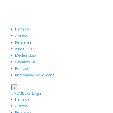
Hemsida
Om oss
Referenser
Våra tjänster
Medlemskap
Cashflow 101
Podcast
Kommande Evenemang
a

MEMBERS Login
Hemsida
Om oss
Referenser