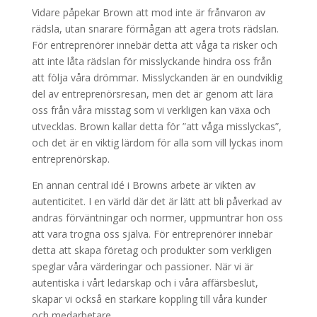
Vidare påpekar Brown att mod inte är frånvaron av
rädsla, utan snarare förmågan att agera trots rädslan.
För entreprenörer innebär detta att våga ta risker och
att inte låta rädslan för misslyckande hindra oss från
att följa våra drömmar. Misslyckanden är en oundviklig
del av entreprenörsresan, men det är genom att lära
oss från våra misstag som vi verkligen kan växa och
utvecklas. Brown kallar detta för ”att våga misslyckas”,
och det är en viktig lärdom för alla som vill lyckas inom
entreprenörskap.
En annan central idé i Browns arbete är vikten av
autenticitet. I en värld där det är lätt att bli påverkad av
andras förväntningar och normer, uppmuntrar hon oss
att vara trogna oss själva. För entreprenörer innebär
detta att skapa företag och produkter som verkligen
speglar våra värderingar och passioner. När vi är
autentiska i vårt ledarskap och i våra affärsbeslut,
skapar vi också en starkare koppling till våra kunder
och medarbetare.