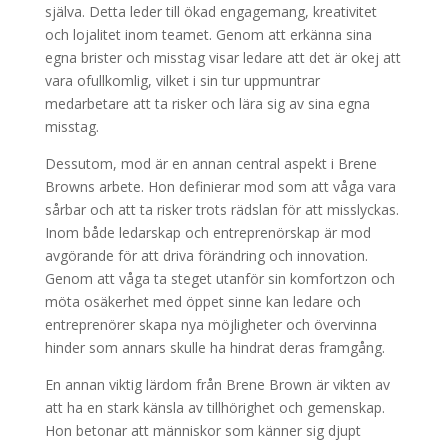
själva. Detta leder till ökad engagemang, kreativitet
och lojalitet inom teamet. Genom att erkänna sina
egna brister och misstag visar ledare att det är okej att
vara ofullkomlig, vilket i sin tur uppmuntrar
medarbetare att ta risker och lära sig av sina egna
misstag.
Dessutom, mod är en annan central aspekt i Brene
Browns arbete. Hon definierar mod som att våga vara
sårbar och att ta risker trots rädslan för att misslyckas.
Inom både ledarskap och entreprenörskap är mod
avgörande för att driva förändring och innovation.
Genom att våga ta steget utanför sin komfortzon och
möta osäkerhet med öppet sinne kan ledare och
entreprenörer skapa nya möjligheter och övervinna
hinder som annars skulle ha hindrat deras framgång.
En annan viktig lärdom från Brene Brown är vikten av
att ha en stark känsla av tillhörighet och gemenskap.
Hon betonar att människor som känner sig djupt