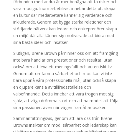
förbundna med andra är mer benägna att ta risker och
vara modiga. Inom arbetslivet innebär detta att skapa
en kultur där medarbetare känner sig värderade och
inkluderade. Genom att bygga starka relationer och
stödjande nätverk kan ledare och entreprenörer skapa
en miljö där alla känner sig motiverade att bidra med
sina bästa idéer och insatser.
Slutligen, Brene Brown påminner oss om att framgång
inte bara handlar om prestationer och resultat, utan
också om att leva ett meningsfullt och autentiskt liv.
Genom att omfamna sårbarhet och mod kan vi inte
bara uppnå våra professionella mål, utan också skapa
en djupare känsla av tillfredsställelse och
välbefinnande. Detta innebär att vara trogen mot sig
själv, att våga drömma stort och att ha modet att följa
sina passioner, även när vägen framåt är osäker.
Sammanfattningsvis, genom att lära oss från Brene
Browns insikter om mod, sårbarhet och ledarskap kan
vi bättre navigera de utmaningar och möjligheter som