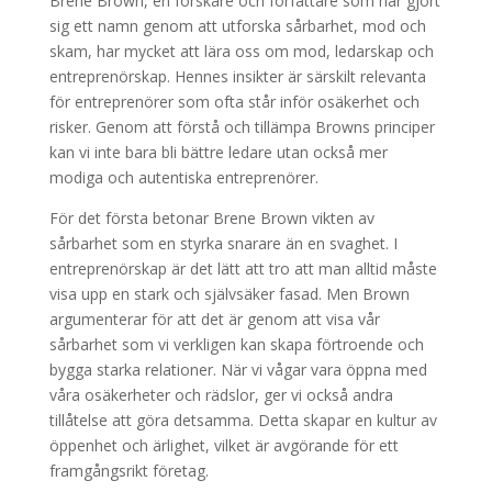
Brene Brown, en forskare och författare som har gjort
sig ett namn genom att utforska sårbarhet, mod och
skam, har mycket att lära oss om mod, ledarskap och
entreprenörskap. Hennes insikter är särskilt relevanta
för entreprenörer som ofta står inför osäkerhet och
risker. Genom att förstå och tillämpa Browns principer
kan vi inte bara bli bättre ledare utan också mer
modiga och autentiska entreprenörer.
För det första betonar Brene Brown vikten av
sårbarhet som en styrka snarare än en svaghet. I
entreprenörskap är det lätt att tro att man alltid måste
visa upp en stark och självsäker fasad. Men Brown
argumenterar för att det är genom att visa vår
sårbarhet som vi verkligen kan skapa förtroende och
bygga starka relationer. När vi vågar vara öppna med
våra osäkerheter och rädslor, ger vi också andra
tillåtelse att göra detsamma. Detta skapar en kultur av
öppenhet och ärlighet, vilket är avgörande för ett
framgångsrikt företag.