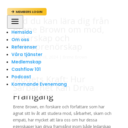
MEMBERS LOGIN

Vad du kan lära dig från
a
Brene Brown om mod,
Hemsida
ledarskap och
Om oss
entreprenörskap
Referenser
Våra tjänster
av
admin
|
sep 18, 2024
|
Brene Brown
Medlemskap
Cashflow 101
Modets Kraft: Hur
Podcast
Kommande Evenemang
Sårbarhet Kan Driva
Framgång
Brene Brown, en forskare och författare som har
ägnat sitt liv åt att studera mod, sårbarhet, skam och
empati, har mycket att lära oss om hur dessa
egenskaper kan driva framgång inom både ledarskap