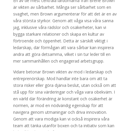
En av de mest centrala lärdomarna från Brene Brown
är vikten av sårbarhet. Många ser sårbarhet som en
svaghet, men Brown argumenterar för att det är en av
våra största styrkor. Genom att våga visa våra sanna
jag, inklusive våra rädslor och osäkerheter, kan vi
bygga starkare relationer och skapa en kultur av
förtroende och öppenhet. Detta är särskilt viktigt i
ledarskap, där förmågan att vara sårbar kan inspirera
andra att göra detsamma, vilket i sin tur leder till en
mer sammanhållen och engagerad arbetsgrupp.
Vidare betonar Brown vikten av mod i ledarskap och
entreprenörskap. Mod handlar inte bara om att ta
stora risker eller göra djärva beslut, utan också om att
stå upp för sina värderingar och våga vara obekväm. I
en värld där förändring är konstant och osäkerhet är
normen, är mod en nödvändig egenskap för att
navigera genom utmaningar och driva innovation.
Genom att vara modiga kan vi också inspirera våra
team att tänka utanför boxen och ta initiativ som kan