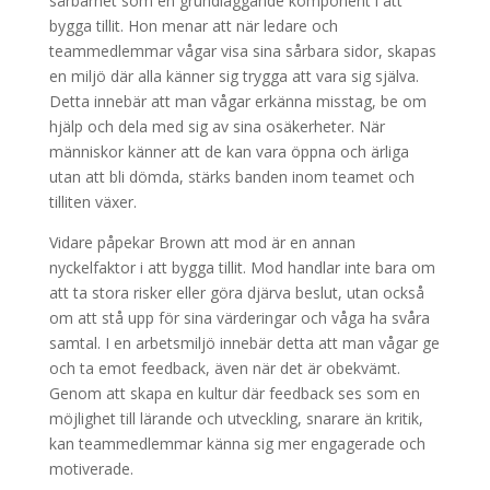
sårbarhet som en grundläggande komponent i att
bygga tillit. Hon menar att när ledare och
teammedlemmar vågar visa sina sårbara sidor, skapas
en miljö där alla känner sig trygga att vara sig själva.
Detta innebär att man vågar erkänna misstag, be om
hjälp och dela med sig av sina osäkerheter. När
människor känner att de kan vara öppna och ärliga
utan att bli dömda, stärks banden inom teamet och
tilliten växer.
Vidare påpekar Brown att mod är en annan
nyckelfaktor i att bygga tillit. Mod handlar inte bara om
att ta stora risker eller göra djärva beslut, utan också
om att stå upp för sina värderingar och våga ha svåra
samtal. I en arbetsmiljö innebär detta att man vågar ge
och ta emot feedback, även när det är obekvämt.
Genom att skapa en kultur där feedback ses som en
möjlighet till lärande och utveckling, snarare än kritik,
kan teammedlemmar känna sig mer engagerade och
motiverade.