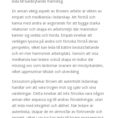
leda till banbrytande framsteg.
En annan viktig aspekt av Browns arbete är vikten av
empati och medkänsla i ledarskap. Att förstå och
känna med andra är avgörande för att bygga starka
relationer och skapa en arbetsmiljö där människor
känner sig sedda och hörda. Empati innebär att
verkligen lyssna på andra och försöka förstå deras
perspektiv, vilket kan leda till bättre beslutsfattande
och en mer harmonisk arbetsplats. Genom att visa
medkänsla kan ledare också skapa en kultur där
misstag ses som lärdomar snarare än misslyckanden,
vilket uppmuntrar tillväxt och utveckling.
Dessutom påpekar Brown att autentiskt ledarskap
handlar om att vara trogen mot sig själv och sina
värderingar. Detta innebär att inte försöka vara någon
annan eller anpassa sig till andras förväntningar, utan
att leda med integritet och äkthet. När ledare är
autentiska, skapar de en atmosfär av förtroende och
respekt, vilket i sin tur kan leda till högre engagemang