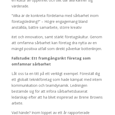
en kultur av öppenhet och tillit där alla känner sig
värderade.
”Vilka är de konkreta fördelarna med sårbarhet inom
företagsledning?” – Högre engagemang bland
anställda, bättre samarbete, större kreativ
itet och innovation, samt stärkt företagskultur. Genom
att omfamna sårbarhet kan företag dra nytta av en
mängd positiva utfall som direkt påverkar bottenlinjen.
Fallstudie: Ett framgångsrikt företag som
omfamnar sårbarhet
Låt oss ta en titt på ett verkligt exempel. Föreställ dig
ett globalt teknikföretag som hade kämpat med intern
kommunikation och teamdynamik. Ledningen
bestämde sig för att införa sårbarhetsbaserat
ledarskap efter att ha blivit inspirerad av Brene Browns
arbete.
Vad hände? Inom loppet av ett år rapporterade