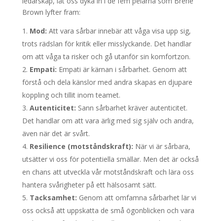
ledarskap, låt oss dyka in i de fem pelarna som Brene
Brown lyfter fram:
Mod:
Att vara sårbar innebär att våga visa upp sig,
trots rädslan för kritik eller misslyckande. Det handlar
om att våga ta risker och gå utanför sin komfortzon.
Empati:
Empati är kärnan i sårbarhet. Genom att
förstå och dela känslor med andra skapas en djupare
koppling och tillit inom teamet.
Autenticitet:
Sann sårbarhet kräver autenticitet.
Det handlar om att vara ärlig med sig själv och andra,
även när det är svårt.
Resilience (motståndskraft):
När vi är sårbara,
utsätter vi oss för potentiella smällar. Men det är också
en chans att utveckla vår motståndskraft och lära oss
hantera svårigheter på ett hälsosamt sätt.
Tacksamhet:
Genom att omfamna sårbarhet lär vi
oss också att uppskatta de små ögonblicken och vara