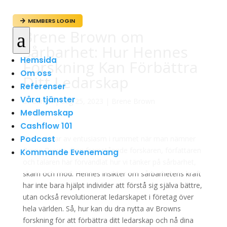
MEMBERS LOGIN

Brene Brown om
a
Sårbarhet: Hur Hennes
Hemsida
Forskning Kan Förbättra
Om oss
Ditt Ledarskap
Referenser
Våra tjänster
av
admin
|
aug 25, 2023
|
Brene Brown
Medlemskap
Cashflow 101
Podcast
Det bubblar av entusiasm i rummet när man nämner
Brene Brown. Den framstående forskaren, författaren
Kommande Evenemang
och talaren har förvandlat hur vi tänker på sårbarhet,
skam och mod. Hennes insikter om sårbarhetens kraft
har inte bara hjälpt individer att förstå sig själva bättre,
utan också revolutionerat ledarskapet i företag över
hela världen. Så, hur kan du dra nytta av Browns
forskning för att förbättra ditt ledarskap och nå dina