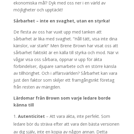
ekonomiska mål? Dyk med oss ner i en värld av
möjligheter och upptäckt!
Sårbarhet – inte en svaghet, utan en styrka!
De flesta av oss har vuxit upp med tanken att
sårbarhet är lika med svaghet. ”Håll tätt, visa inte dina
känslor, var stark!” Men Brene Brown har visat oss att
sårbarhet faktiskt är en källa till styrka och mod. När vi
vågar visa oss sårbara, öppnar vi upp för äkta
förbindelser, djupare samarbete och en större känsla
av tillhörighet. Och i affärsvärlden? Sårbarhet kan vara
just den faktor som skiljer ett framgångsrikt företag
från resten av mängden.
Lärdomar från Brown som varje ledare borde
känna till
Autenticitet
– Att vara äkta, inte perfekt. Som
ledare bör du sträva efter att vara den bästa versionen
av dig själv, inte en kopia av någon annan. Detta