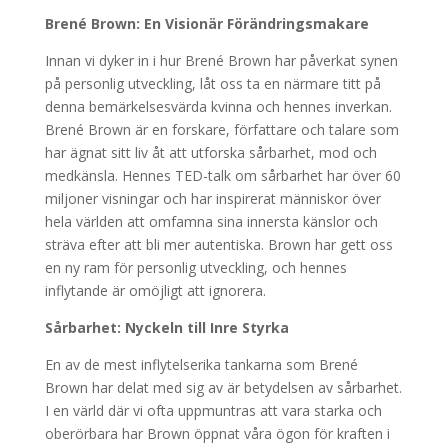
Brené Brown: En Visionär Förändringsmakare
Innan vi dyker in i hur Brené Brown har påverkat synen
på personlig utveckling, låt oss ta en närmare titt på
denna bemärkelsesvärda kvinna och hennes inverkan.
Brené Brown är en forskare, författare och talare som
har ägnat sitt liv åt att utforska sårbarhet, mod och
medkänsla. Hennes TED-talk om sårbarhet har över 60
miljoner visningar och har inspirerat människor över
hela världen att omfamna sina innersta känslor och
sträva efter att bli mer autentiska. Brown har gett oss
en ny ram för personlig utveckling, och hennes
inflytande är omöjligt att ignorera.
Sårbarhet: Nyckeln till Inre Styrka
En av de mest inflytelserika tankarna som Brené
Brown har delat med sig av är betydelsen av sårbarhet.
I en värld där vi ofta uppmuntras att vara starka och
oberörbara har Brown öppnat våra ögon för kraften i