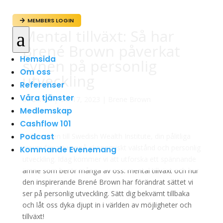
MEMBERS LOGIN

Mental tillväxt: Så har
a
Brené Brown påverkat
Hemsida
synen på personlig
Om oss
utveckling
Referenser
Våra tjänster
av
admin
|
okt 17, 2023
|
Brene Brown
Medlemskap
Cashflow 101
Podcast
Välkommen till Swedish Wealth Institute, din pålitliga
resurs för att uppnå ekonomiskt välstånd och personlig
Kommande Evenemang
utveckling. Idag kommer vi att utforska ett spännande
ämne som berör många av oss: mental tillväxt och hur
den inspirerande Brené Brown har förändrat sättet vi
ser på personlig utveckling. Sätt dig bekvämt tillbaka
och låt oss dyka djupt in i världen av möjligheter och
tillväxt!