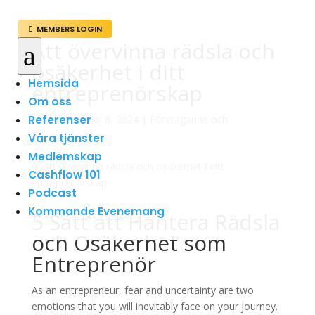
MEMBERS LOGIN

Att övervinna rädsla och
a
osäkerhet i ditt
Hemsida
entreprenörskap
Om oss
Referenser
av
admin
|
maj 8, 2024
|
Företagande och
Entreprenörskap
Våra tjänster
Medlemskap
Cashflow 101
Podcast
Kommande Evenemang
5 Sätt att Hantera Rädsla
och Osäkerhet som
Entreprenör
As an entrepreneur, fear and uncertainty are two
emotions that you will inevitably face on your journey.