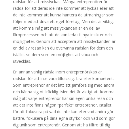
rädslan för att misslyckas. Många entreprenörer är
rädda för att deras idé inte kommer att lyckas eller att
de inte kommer att kunna hantera de utmaningar som
följer med att driva ett eget företag. Men det är viktigt
att komma ihåg att misslyckanden är en del av
läroprocessen och att de kan leda till nya insikter och
möjligheter. Genom att acceptera att misslyckanden är
en del av resan kan du övervinna rädslan för dem och
istället se dem som en möjlighet att växa och
utvecklas.
En annan vanlig rädsla inom entreprenörskap är
rädslan för att inte vara tillräckligt bra eller kompetent.
Som entreprenör är det lätt att jämföra sig med andra
och känna sig otillräcklig. Men det är viktigt att komma
ihåg att varje entreprenör har sin egen unika resa och
att det inte finns någon ”perfekt” entreprenör. Istället
för att fokusera på vad du inte kan eller vad andra gör
bättre, fokusera på dina egna styrkor och vad som gör
dig unik som entreprenör. Genom att ha tilltro till dig