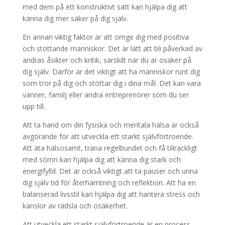
med dem på ett konstruktivt sätt kan hjälpa dig att
känna dig mer säker på dig själv.
En annan viktig faktor är att omge dig med positiva
och stöttande människor. Det är lätt att bli påverkad av
andras åsikter och kritik, särskilt när du är osäker på
dig själv. Därför är det viktigt att ha människor runt dig
som tror på dig och stöttar dig i dina mål. Det kan vara
vänner, familj eller andra entreprenörer som du ser
upp till.
Att ta hand om din fysiska och mentala hälsa är också
avgörande för att utveckla ett starkt självförtroende.
Att äta hälsosamt, träna regelbundet och få tillräckligt
med sömn kan hjälpa dig att känna dig stark och
energifylld. Det är också viktigt att ta pauser och unna
dig själv tid för återhämtning och reflektion. Att ha en
balanserad livsstil kan hjälpa dig att hantera stress och
känslor av rädsla och osäkerhet.
Att utveckla ett starkt självförtroende är en process