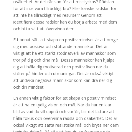
osäkerhet. Är det rädslan för att misslyckas? Rädslan
för att inte vara tillräckligt bra? Eller kanske rädslan för
att inte ha tillräckligt med resurser? Genom att
identifiera dessa rädslor kan du börja arbeta med dem
och hitta sätt att övervinna dem.
Ett annat sätt att skapa en positiv mindset är att omge
dig med positiva och stöttande människor. Det är
viktigt att ha ett starkt stödnätverk av människor som
tror på dig och dina mål. Dessa människor kan hjälpa
dig att hålla dig motiverad och positiv även när du
stöter på hinder och utmaningar. Det är också viktigt
att undvika negativa människor som kan dra ner dig
och din mindset.
En annan viktig faktor för att skapa en positiv mindset
är att ha en tydlig vision och mål. När du har en klar
bild av vad du vill uppnå och varför, blir det lättare att
hålla fokus och övervinna rädsla och osäkerhet. Det är
också viktigt att sätta realistiska mål och bryta ner dem
i mindre delmål. På så sätt kan du se framsteg och