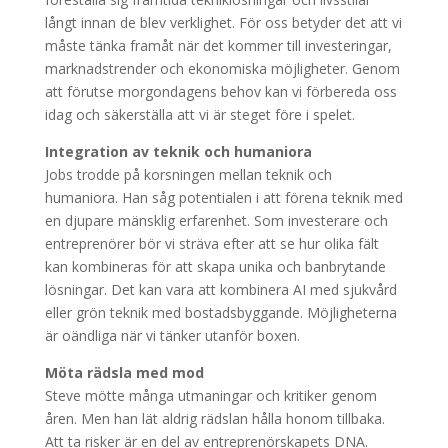
långt innan de blev verklighet. För oss betyder det att vi
måste tänka framåt när det kommer till investeringar,
marknadstrender och ekonomiska möjligheter. Genom
att förutse morgondagens behov kan vi förbereda oss
idag och säkerställa att vi är steget före i spelet.
Integration av teknik och humaniora
Jobs trodde på korsningen mellan teknik och
humaniora. Han såg potentialen i att förena teknik med
en djupare mänsklig erfarenhet. Som investerare och
entreprenörer bör vi sträva efter att se hur olika fält
kan kombineras för att skapa unika och banbrytande
lösningar. Det kan vara att kombinera AI med sjukvård
eller grön teknik med bostadsbyggande. Möjligheterna
är oändliga när vi tänker utanför boxen.
Möta rädsla med mod
Steve mötte många utmaningar och kritiker genom
åren. Men han lät aldrig rädslan hålla honom tillbaka.
Att ta risker är en del av entreprenörskapets DNA.