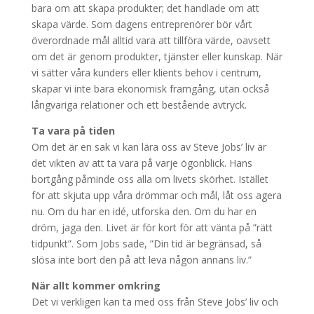
bara om att skapa produkter; det handlade om att
skapa värde. Som dagens entreprenörer bör vårt
överordnade mål alltid vara att tillföra värde, oavsett
om det är genom produkter, tjänster eller kunskap. När
vi sätter våra kunders eller klients behov i centrum,
skapar vi inte bara ekonomisk framgång, utan också
långvariga relationer och ett bestående avtryck.
Ta vara på tiden
Om det är en sak vi kan lära oss av Steve Jobs’ liv är
det vikten av att ta vara på varje ögonblick. Hans
bortgång påminde oss alla om livets skörhet. Istället
för att skjuta upp våra drömmar och mål, låt oss agera
nu. Om du har en idé, utforska den. Om du har en
dröm, jaga den. Livet är för kort för att vänta på ”rätt
tidpunkt”. Som Jobs sade, ”Din tid är begränsad, så
slösa inte bort den på att leva någon annans liv.”
När allt kommer omkring
Det vi verkligen kan ta med oss från Steve Jobs’ liv och