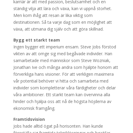
karriär är att med passion, beslutsamhet och en
ständig vilja att lära och växa, kan vi uppnå storhet.
Men kom ihåg att resan är lika viktig som
destinationen. Så ta varje dag som en möjlighet att
växa, att utmana dig själv och att göra skillnad.
Bygg ett starkt team
Ingen bygger ett imperium ensam. Steve Jobs förstod
vikten av att omge sig med begåvade individer. Han
samarbetade med människor som Steve Wozniak,
Jonathan Ive och många andra som hjälpte honom att
förverkliga hans visioner. För att verkligen maximera
vår potential behöver vi hitta och samarbeta med
individer som kompletterar våra färdigheter och delar
våra ambitioner. Ett starkt team kan övervinna alla
hinder och hjälpa oss att nå de högsta höjderna av
ekonomisk framgång.
Framtidsvision
Jobs hade alltid ögat på horisonten. Han kunde
föreställa sig framtida tekniklösningar och livsstilar