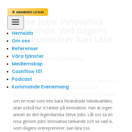
MEMBERS LOGIN

Steve Jobs’ Innovativa
a
Tänkande: Vad dagens
Hemsida
Entreprenörer kan Lära
Om oss
sig
Referenser
Våra tjänster
av
admin
|
aug 26, 2023
|
Steve Jobs
Medlemskap
Cashflow 101
Podcast
Hej alla fantastiska läsare! 🎉 Är du redo att dyka ner i
Kommande Evenemang
en av de mest inspirerande berättelserna om
entreprenörskap någonsin? Denna berättelse handlar
om en man som inte bara förändrade teknikvärlden,
utan också hur vi tänker på innovation. Han är ingen
annan än den legendariska Steve Jobs. Låt oss ta en
resa genom Jobs’ innovativa tänkande och se vad vi,
som dagens entreprenörer, kan lära oss.