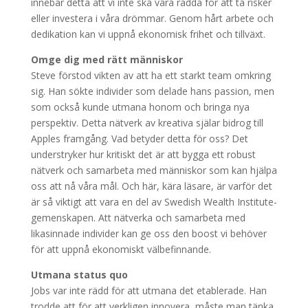
innebär detta att vi inte ska vara rädda för att ta risker
eller investera i våra drömmar. Genom hårt arbete och
dedikation kan vi uppnå ekonomisk frihet och tillväxt.
Omge dig med rätt människor
Steve förstod vikten av att ha ett starkt team omkring
sig. Han sökte individer som delade hans passion, men
som också kunde utmana honom och bringa nya
perspektiv. Detta nätverk av kreativa själar bidrog till
Apples framgång. Vad betyder detta för oss? Det
understryker hur kritiskt det är att bygga ett robust
nätverk och samarbeta med människor som kan hjälpa
oss att nå våra mål. Och här, kära läsare, är varför det
är så viktigt att vara en del av Swedish Wealth Institute-
gemenskapen. Att nätverka och samarbeta med
likasinnade individer kan ge oss den boost vi behöver
för att uppnå ekonomiskt välbefinnande.
Utmana status quo
Jobs var inte rädd för att utmana det etablerade. Han
trodde att för att verkligen innovera, måste man tänka