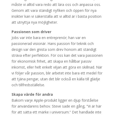
måste vi alltid vara redo att lära oss och anpassa oss.
Genom att vara ständigt nyfiken och öppen för nya
insikter kan vi säkerställa att vi alltid är i bästa position
att utnyttja nya möjligheter.
Passionen som driver
Jobs var inte bara en entreprenör; han var en
passionerad visionär. Hans passion för teknik och
design var den gnista som drev honom att ständigt
sträva efter perfektion. För oss kan det vara passionen
för ekonomisk frihet, att skapa en hållbar passiv
inkomst, eller helt enkelt viljan att göra en skillnad. När
vi följer vår passion, blir arbetet inte bara ett medel för
att tjäna pengar, utan det blir också en källa till glädje
och tillfredsställelse.
Skapa värde för andra
Bakom varje Apple-produkt ligger en djup förståelse
för användarens behov. Steve sade en gång, ”Vi är här
för att sätta ett märke i universum.” Det handlade inte