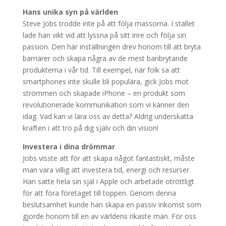
Hans unika syn på världen
Steve Jobs trodde inte på att följa massorna. I stället
lade han vikt vid att lyssna på sitt inre och följa sin
passion. Den här inställningen drev honom till att bryta
barriärer och skapa några av de mest banbrytande
produkterna i vår tid. Till exempel, när folk sa att
smartphones inte skulle bli populära, gick Jobs mot
strömmen och skapade iPhone – en produkt som
revolutionerade kommunikation som vi känner den
idag. Vad kan vi lära oss av detta? Aldrig underskatta
kraften i att tro på dig själv och din vision!
Investera i dina drömmar
Jobs visste att för att skapa något fantastiskt, måste
man vara villig att investera tid, energi och resurser.
Han satte hela sin själ i Apple och arbetade otröttligt
för att föra företaget till toppen. Genom denna
beslutsamhet kunde han skapa en passiv inkomst som
gjorde honom till en av världens rikaste män. För oss