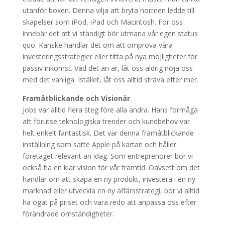
utanför boxen. Denna vilja att bryta normen ledde till
skapelser som iPod, iPad och Macintosh. För oss
innebär det att vi ständigt bör utmana vår egen status
quo. Kanske handlar det om att ompröva våra
investeringsstrategier eller titta på nya möjligheter för
passiv inkomst. Vad det än är, låt oss aldrig nöja oss
med det vanliga. Istället, låt oss alltid sträva efter mer.
Framåtblickande och Visionär
Jobs var alltid flera steg före alla andra. Hans förmåga
att förutse teknologiska trender och kundbehov var
helt enkelt fantastisk. Det var denna framåtblickande
inställning som satte Apple på kartan och håller
företaget relevant än idag. Som entreprenörer bör vi
också ha en klar vision för vår framtid. Oavsett om det
handlar om att skapa en ny produkt, investera i en ny
marknad eller utveckla en ny affärsstrategi, bör vi alltid
ha ögat på priset och vara redo att anpassa oss efter
förändrade omständigheter.