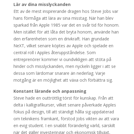
Lär av dina misslyckanden
Ett av de mest inspirerande dragen hos Steve Jobs var
hans förmåga att lära av sina misstag. När han blev
sparkad från Apple 1985 var det en svår tid för honom.
Men istället för att låta det bryta honom, använde han
den erfarenheten som en drivkraft. Han grundade
NeXT, vilket senare köptes av Apple och spelade en
central roll i Apples återuppståndelse. Som
entreprenörer kommer vi oundvikligen att stöta på
hinder och misslyckanden, men nyckeln ligger i att se
dessa som lärdomar snarare än nederlag. Varje
motgång är en möjlighet att växa och förbättra sig.
Konstant lärande och anpassning
Steve hade en outtröttlig törst för kunskap. Från att
delta i kalligrafikurser, vilket senare påverkade Apples
fokus på design, till att ständigt hålla sig uppdaterad
om teknikens framkant, förstod Jobs vikten av att vara
en evig student. I en snabbt föränderlig värld, särskilt
när det gäller investeringar och ekonomisk tillväxt,