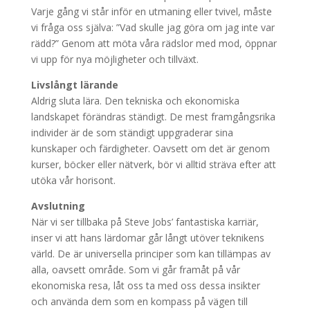
Varje gång vi står inför en utmaning eller tvivel, måste
vi fråga oss själva: ”Vad skulle jag göra om jag inte var
rädd?” Genom att möta våra rädslor med mod, öppnar
vi upp för nya möjligheter och tillväxt.
Livslångt lärande
Aldrig sluta lära. Den tekniska och ekonomiska
landskapet förändras ständigt. De mest framgångsrika
individer är de som ständigt uppgraderar sina
kunskaper och färdigheter. Oavsett om det är genom
kurser, böcker eller nätverk, bör vi alltid sträva efter att
utöka vår horisont.
Avslutning
När vi ser tillbaka på Steve Jobs’ fantastiska karriär,
inser vi att hans lärdomar går långt utöver teknikens
värld. De är universella principer som kan tillämpas av
alla, oavsett område. Som vi går framåt på vår
ekonomiska resa, låt oss ta med oss dessa insikter
och använda dem som en kompass på vägen till