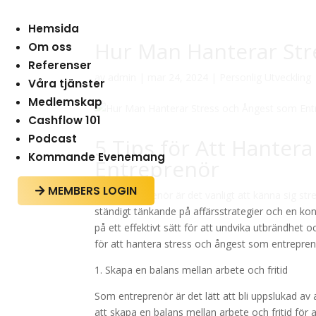
Hemsida
Hur Man Hanterar Str
Om oss
Referenser
av
admin
|
mar 24, 2024
|
Personlig Utveckling
Våra tjänster
Medlemskap
Cashflow 101
Podcast
5 Tips för Att Hanter
Kommande Evenemang
Entreprenör
MEMBERS LOGIN

Som entreprenör är det vanligt att känna sig stre
ständigt tänkande på affärsstrategier och en kon
på ett effektivt sätt för att undvika utbrändhet o
för att hantera stress och ångest som entrepren
1. Skapa en balans mellan arbete och fritid
Som entreprenör är det lätt att bli uppslukad av
att skapa en balans mellan arbete och fritid för 