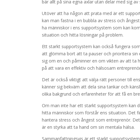
bär allt på sina egna axlar utan delar med sig av 
Utöver att ha någon att prata med är ett support
kan man fastna i en bubbla av stress och ångest 
ha människor i ens supportsystem som kan komma
situation och hitta lösningar på problem.
Ett starkt supportsystem kan också fungera som
att glömma bort att ta pauser och prioritera s
sig om en och påminner en om vikten av att ta ha
på att vara en effektiv och hälsosam entreprenör
Det är också viktigt att välja rätt personer ti
känner sig bekväm att dela sina tankar och käns
olika bakgrund och erfarenheter för att få en br
Om man inte har ett starkt supportsystem kan de
hitta människor som förstår ens situation. Det fin
hantera stress och ångest som entreprenör. Det ä
är en styrka att ta hand om sin mentala hälsa.
Sammanfattningsvis är ett starkt supportsyste