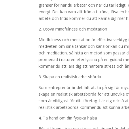
gränser för när du arbetar och när du tar ledigt. 
energi. Det kan vara allt från att träna, läsa e
arbete och fritid kommer du att känna dig mer h
2. Utöva mindfulness och meditation
Mindfulness och meditation är effektiva verktyg
medveten om dina tankar och känslor kan du min
och meditation, så hitta en metod som passar dig
promenad i naturen eller lyssna på en guidad m
kommer du att lära dig att hantera stress och ång
3. Skapa en realistisk arbetsbörda
Som entreprenör är det lätt att ta på sig för myc
skapa en realistisk arbetsbörda för att undvika ö
som är viktigast för ditt företag. Lär dig också
realistisk arbetsbörda kommer du att kunna arbe
4. Ta hand om din fysiska hälsa
För att kunna hantera stress och ångest är det vik