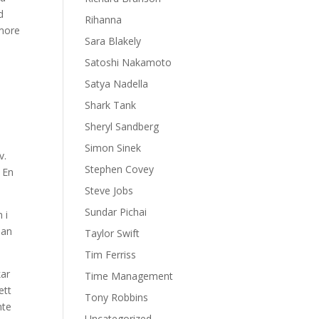
d
Rihanna
 more
Sara Blakely
Satoshi Nakamoto
Satya Nadella
Shark Tank
Sheryl Sandberg
Simon Sinek
v.
Stephen Covey
 En
Steve Jobs
Sundar Pichai
 i
man
Taylor Swift
Tim Ferriss
kar
Time Management
ett
Tony Robbins
nte
Uncategorized