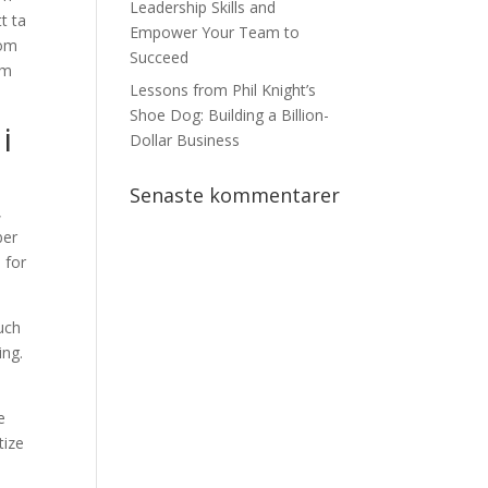
Leadership Skills and
t ta
Empower Your Team to
 om
Succeed
om
Lessons from Phil Knight’s
Shoe Dog: Building a Billion-
i
Dollar Business
Senaste kommentarer
,
ber
 for
such
ing.
e
tize