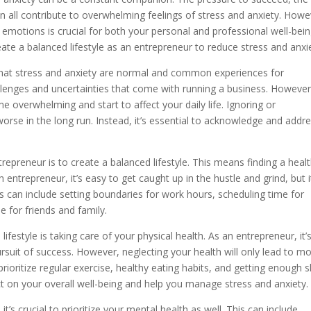
can all contribute to overwhelming feelings of stress and anxiety. Howe
motions is crucial for both your personal and professional well-bein
reate a balanced lifestyle as an entrepreneur to reduce stress and anxi
d that stress and anxiety are normal and common experiences for
llenges and uncertainties that come with running a business. However, 
overwhelming and start to affect your daily life. Ignoring or
orse in the long run. Instead, it’s essential to acknowledge and addr
preneur is to create a balanced lifestyle. This means finding a heal
entrepreneur, it’s easy to get caught up in the hustle and grind, but i
his can include setting boundaries for work hours, scheduling time for
e for friends and family.
festyle is taking care of your physical health. As an entrepreneur, it’
ursuit of success. However, neglecting your health will only lead to m
rioritize regular exercise, healthy eating habits, and getting enough s
ct on your overall well-being and help you manage stress and anxiety.
 it’s crucial to prioritize your mental health as well. This can include