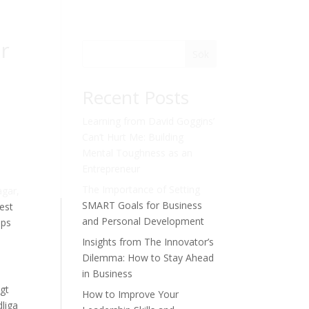
r
Sök
Recent Posts
Learning from David Goggins’
Can’t Hurt Me: Building
Mental Toughness as an
Entrepreneur
The Importance of Setting
agar,
SMART Goals for Business
gest
and Personal Development
ips
Insights from The Innovator’s
Dilemma: How to Stay Ahead
in Business
igt
How to Improve Your
dliga