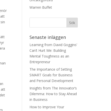
Warren Buffet
renör
att
 sin
Senaste inläggen
ätt
ryr
Learning from David Goggins’
sera
Can’t Hurt Me: Building
Mental Toughness as an
Entrepreneur
 man
The Importance of Setting
SMART Goals for Business
and Personal Development
kan
Insights from The Innovator’s
 att
Dilemma: How to Stay Ahead
 det
in Business
How to Improve Your
om