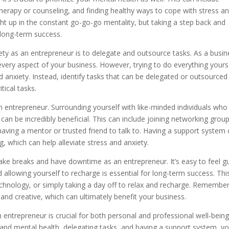
herapy or counseling, and finding healthy ways to cope with stress a
ght up in the constant go-go-go mentality, but taking a step back and
 long-term success.
ety as an entrepreneur is to delegate and outsource tasks. As a busin
 every aspect of your business. However, trying to do everything yours
d anxiety. Instead, identify tasks that can be delegated or outsourced
tical tasks.
an entrepreneur. Surrounding yourself with like-minded individuals who
an be incredibly beneficial. This can include joining networking group
aving a mentor or trusted friend to talk to. Having a support system
 which can help alleviate stress and anxiety.
 take breaks and have downtime as an entrepreneur. It’s easy to feel gu
 allowing yourself to recharge is essential for long-term success. Thi
echnology, or simply taking a day off to relax and recharge. Remember
nd creative, which can ultimately benefit your business.
 entrepreneur is crucial for both personal and professional well-being
cal and mental health, delegating tasks, and having a support system, y