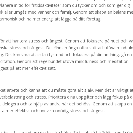
Planera in tid för fritidsaktiviteter som du tycker om och som ger dig
n bok eller umgås med vänner och familj. Genom att skapa en balans me
armonisk och ha mer energi att lägga på ditt företag.
 för att hantera stress och ångest. Genom att fokusera på nuet och v
ska stress och ångest. Det finns många olika sätt att utöva mindful
. Det kan vara att sitta i tystnad och fokusera på din andning, gå en
editation. Genom att regelbundet utöva mindfulness och meditation
est på ett mer effektivt sätt.
ket arbete och känna att du måste göra allt själv. Men det är viktigt a
verbelastning och stress. Prioritera dina uppgifter och lägg fokus på d
 att delegera och ta hjälp av andra när det behövs. Genom att skapa en
ta mer effektivt och undvika onödig stress och ångest.
tigt att ta hand om din fysiska hälsa. Se till att få tillräckligt med sö