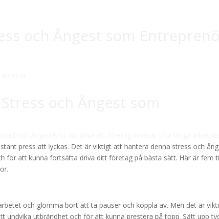
ess och Ångest som Entreprenö
a Stress och Ångest som
ssad och ångestfylld. Att driva ett företag innebär ofta långa arbetsd
stant press att lyckas. Det är viktigt att hantera denna stress och ån
ch för att kunna fortsätta driva ditt företag på bästa sätt. Här är fem t
ör.
 arbetet och glömma bort att ta pauser och koppla av. Men det är vikt
att undvika utbrändhet och för att kunna prestera på topp. Sätt upp ty