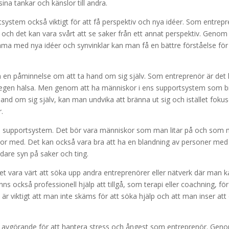
sina tankar och känslor till andra.
system också viktigt för att få perspektiv och nya idéer. Som entrep
och det kan vara svårt att se saker från ett annat perspektiv. Genom 
 med nya idéer och synvinklar kan man få en bättre förståelse för
 en påminnelse om att ta hand om sig själv. Som entreprenör är det l
in egen hälsa. Men genom att ha människor i ens supportsystem som b
nd om sig själv, kan man undvika att bränna ut sig och istället foku
.
ll ens supportsystem. Det bör vara människor som man litar på och som
lor med. Det kan också vara bra att ha en blandning av personer med
edare syn på saker och ting.
t vara värt att söka upp andra entreprenörer eller nätverk där man 
ns också professionell hjälp att tillgå, som terapi eller coachning, för
r viktigt att man inte skäms för att söka hjälp och att man inser att
m avgörande för att hantera stress och ångest som entreprenör. Gen