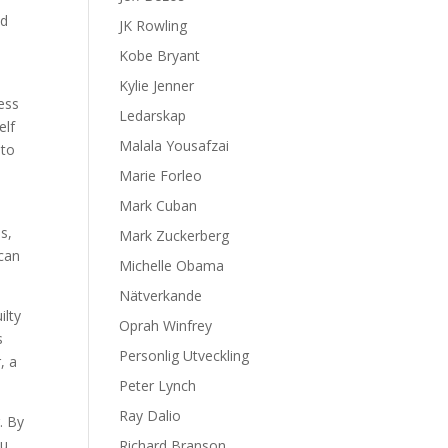
nd
JK Rowling
Kobe Bryant
Kylie Jenner
ess
Ledarskap
elf
Malala Yousafzai
 to
Marie Forleo
Mark Cuban
s,
Mark Zuckerberg
 can
Michelle Obama
Nätverkande
ilty
Oprah Winfrey
s
Personlig Utveckling
, a
Peter Lynch
Ray Dalio
. By
ou
Richard Branson