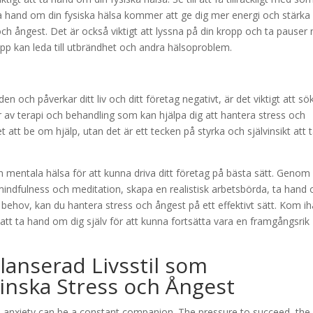
 hand om din fysiska hälsa kommer att ge dig mer energi och stärka 
och ångest. Det är också viktigt att lyssna på din kropp och ta pauser 
opp kan leda till utbrändhet och andra hälsoproblem.
 och påverkar ditt liv och ditt företag negativt, är det viktigt att sö
r av terapi och behandling som kan hjälpa dig att hantera stress och
et att be om hjälp, utan det är ett tecken på styrka och självinsikt att 
n mentala hälsa för att kunna driva ditt företag på bästa sätt. Genom 
 mindfulness och meditation, skapa en realistisk arbetsbörda, ta hand
d behov, kan du hantera stress och ångest på ett effektivt sätt. Kom i
j att ta hand om dig själv för att kunna fortsätta vara en framgångsrik
anserad Livsstil som
inska Stress och Ångest
and anxiety can be a constant companion. The pressure to succeed, the