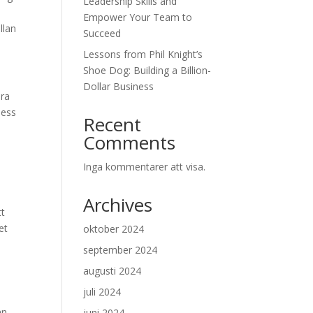
Leadership Skills and
Empower Your Team to
llan
Succeed
Lessons from Phil Knight’s
Shoe Dog: Building a Billion-
Dollar Business
ara
ness
Recent
Comments
Inga kommentarer att visa.
Archives
tt
et
oktober 2024
september 2024
augusti 2024
juli 2024
mn,
juni 2024