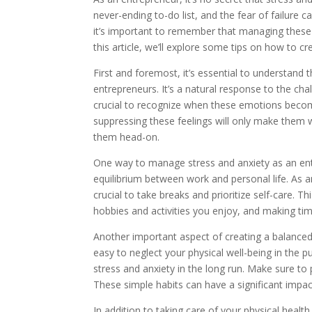
never-ending to-do list, and the fear of failure 
it’s important to remember that managing these e
this article, we’ll explore some tips on how to c
First and foremost, it’s essential to understan
entrepreneurs. It’s a natural response to the cha
crucial to recognize when these emotions become 
suppressing these feelings will only make them w
them head-on.
One way to manage stress and anxiety as an entre
equilibrium between work and personal life. As an 
crucial to take breaks and prioritize self-care. T
hobbies and activities you enjoy, and making tim
Another important aspect of creating a balanced li
easy to neglect your physical well-being in the p
stress and anxiety in the long run. Make sure to p
These simple habits can have a significant impa
In addition to taking care of your physical health,