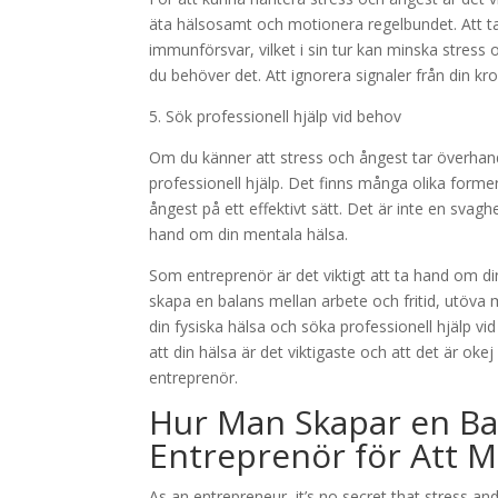
äta hälsosamt och motionera regelbundet. Att ta
immunförsvar, vilket i sin tur kan minska stress 
du behöver det. Att ignorera signaler från din kr
5. Sök professionell hjälp vid behov
Om du känner att stress och ångest tar överhanden
professionell hjälp. Det finns många olika forme
ångest på ett effektivt sätt. Det är inte en svagh
hand om din mentala hälsa.
Som entreprenör är det viktigt att ta hand om di
skapa en balans mellan arbete och fritid, utöva
din fysiska hälsa och söka professionell hjälp vi
att din hälsa är det viktigaste och att det är oke
entreprenör.
Hur Man Skapar en Bal
Entreprenör för Att M
As an entrepreneur, it’s no secret that stress 