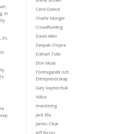
Brene Brown
ver,
Carol Dweck
g. In
Charlie Munger
ety.
Crowdfunding
David Allen
it’s
Deepak Chopra
ess
Eckhart Tolle
Elon Musk
thy
Företagande och
t’s
Entreprenörskap
Gary Vaynerchuk
Hälsa
s
Investering
ore
Jack Ma
leep.
James Clear
Jeff Bezos