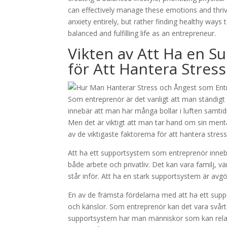
can effectively manage these emotions and thriv
anxiety entirely, but rather finding healthy way
balanced and fulfilling life as an entrepreneur.
Vikten av Att Ha en 
för Att Hantera Stres
Som entreprenör är det vanligt att man ständigt 
innebär att man har många bollar i luften samtidi
Men det är viktigt att man tar hand om sin menta
av de viktigaste faktorerna för att hantera stre
Att ha ett supportsystem som entreprenör innebä
både arbete och privatliv. Det kan vara familj, 
står inför. Att ha en stark supportsystem är av
En av de främsta fördelarna med att ha ett supp
och känslor. Som entreprenör kan det vara svårt
supportsystem har man människor som kan relater