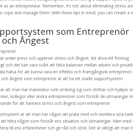
e as an entrepreneur. Remember, it’s not about eliminating stress an
s to cope and manage them. With these tips in mind, you can create a
Supportsystem som Entreprenör
s och Ångest
är under press och upplever stress och ångest. Att driva ett företag
gt och det kan vara svårt att hitta balansen mellan arbete och privatli
la hälsa för att kunna vara en effektiv och framgångsrik entreprenör.
ss och ångest som entreprenör är att ha ett starkt supportsystem.
r att man har människor runt omkring sig som stöttar och hjälper en
vänner, kollegor eller andra entreprenörer som förstår de utmaningar 
görande för att hantera stress och ångest som entreprenör.
ortsystem är att man har någon att prata med och ventilera sina tan
 att hitta någon som förstår ens situation och utmaningar. Men med 
a till ens erfarenheter och ge råd och stöd. Det är viktigt att man i