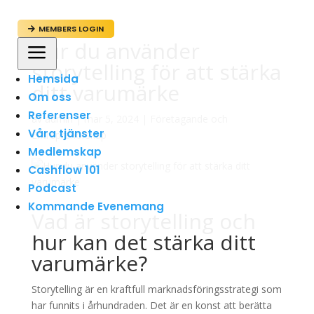
MEMBERS LOGIN

Hur du använder
a
storytelling för att stärka
Hemsida
ditt varumärke
Om oss
Referenser
av
admin
|
mar 5, 2024
|
Företagande och
Våra tjänster
Entreprenörskap
Medlemskap
Cashflow 101
Podcast
Kommande Evenemang
Vad är storytelling och
hur kan det stärka ditt
varumärke?
Storytelling är en kraftfull marknadsföringsstrategi som
har funnits i århundraden. Det är en konst att berätta