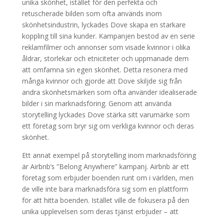
unika skönhet, istället för den perfekta och
retuscherade bilden som ofta används inom
skönhetsindustrin, lyckades Dove skapa en starkare
koppling till sina kunder. Kampanjen bestod av en serie
reklamfilmer och annonser som visade kvinnor i olika
åldrar, storlekar och etniciteter och uppmanade dem
att omfamna sin egen skönhet. Detta resonera med
många kvinnor och gjorde att Dove skiljde sig från
andra skönhetsmärken som ofta använder idealiserade
bilder i sin marknadsföring. Genom att använda
storytelling lyckades Dove stärka sitt varumärke som
ett företag som bryr sig om verkliga kvinnor och deras
skönhet.
Ett annat exempel på storytelling inom marknadsföring
är Airbnb’s ”Belong Anywhere” kampanj. Airbnb är ett
företag som erbjuder boenden runt om i världen, men
de ville inte bara marknadsföra sig som en plattform
för att hitta boenden. Istället ville de fokusera på den
unika upplevelsen som deras tjänst erbjuder – att