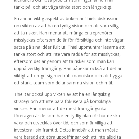
tänkt på, och att våga tänka stort och långsiktigt.
En annan viktig aspekt av boken är Thiels diskussion
om vikten av att ha en tydlig vision och att vara villig
att ta risker. Han menar att många entreprenörer
misslyckas eftersom de är för försiktiga och inte vågar
satsa på sina idéer fullt ut. Thiel uppmuntrar läsarna att
tänka stort och att inte vara rädda för att misslyckas,
eftersom det är genom att ta risker som man kan
uppnå verklig framgång. Han påpekar också att det är
viktigt att omge sig med rätt människor och att bygga
ett starkt team som delar samma vision och mål.
Thiel tar också upp vikten av att ha en långsiktig
strategi och att inte bara fokusera på kortsiktiga
vinster. Han menar att de mest framgångsrika
företagen är de som har en tydlig plan för hur de ska
växa och utvecklas över tid, och som är villiga att
investera i sin framtid. Detta innebär att man måste
vara beredd att göra uppoffringar och att inte alltid ta