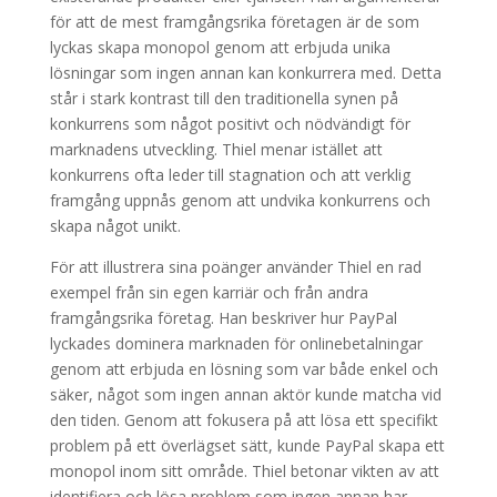
för att de mest framgångsrika företagen är de som
lyckas skapa monopol genom att erbjuda unika
lösningar som ingen annan kan konkurrera med. Detta
står i stark kontrast till den traditionella synen på
konkurrens som något positivt och nödvändigt för
marknadens utveckling. Thiel menar istället att
konkurrens ofta leder till stagnation och att verklig
framgång uppnås genom att undvika konkurrens och
skapa något unikt.
För att illustrera sina poänger använder Thiel en rad
exempel från sin egen karriär och från andra
framgångsrika företag. Han beskriver hur PayPal
lyckades dominera marknaden för onlinebetalningar
genom att erbjuda en lösning som var både enkel och
säker, något som ingen annan aktör kunde matcha vid
den tiden. Genom att fokusera på att lösa ett specifikt
problem på ett överlägset sätt, kunde PayPal skapa ett
monopol inom sitt område. Thiel betonar vikten av att
identifiera och lösa problem som ingen annan har