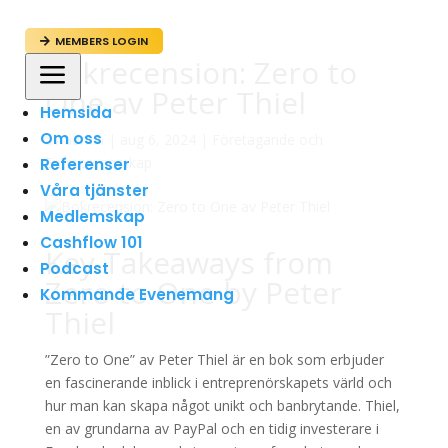
MEMBERS LOGIN

Bokrecension: Zero to
a
One av Peter Thiel
Hemsida
Om oss
av
admin
|
aug 6, 2024
|
Företagande och
Entreprenörskap
Referenser
Våra tjänster
Medlemskap
Cashflow 101
Key Takeaways from
Podcast
Zero to One by Peter
Kommande Evenemang
Thiel
”Zero to One” av Peter Thiel är en bok som erbjuder
en fascinerande inblick i entreprenörskapets värld och
hur man kan skapa något unikt och banbrytande. Thiel,
en av grundarna av PayPal och en tidig investerare i