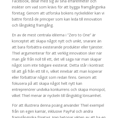
Facebook, delar med sig av sina erfarenheter och
insikter om vad som krävs för att bygga framgångsrika
företag. Genom att utforska bokens nyckelidéer kan vi
bättre förstå de principer som kan leda till innovation
och långsiktig framgång.
En av de mest centrala idéerna i ”Zero to One” är
konceptet att skapa något nytt och unikt, snarare än
att bara förbättra existerande produkter eller tjänster.
Thiel argumenterar för att verklig innovation sker när
man går från noll till ett, det vill säga när man skapar
något som inte tidigare existerat. Detta står i kontrast
till att gå från ett till n, vilket innebär att man kopierar
eller förbättrar något som redan finns. Genom att
fokusera på att skapa något helt nytt kan
entreprenörer undvika konkurrens och skapa monopol,
vilket Thiel menar är nyckeln till långsiktig lönsamhet.
För att illustrera denna poäng använder Thiel exempel
från sin egen karriär, inklusive PayPal och andra
framgångsrika företag. Han betonar vikten av att ha en