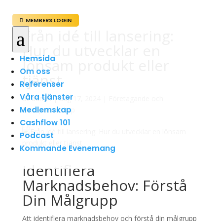
MEMBERS LOGIN

Från idé till lansering:
a
Hur du utvecklar en
Hemsida
lönsam produkt eller
Om oss
tjänst
Referenser
Våra tjänster
av
admin
|
aug 17, 2024
|
Företagande och
Medlemskap
Entreprenörskap
Cashflow 101
Podcast
Kommande Evenemang
Identifiera
Marknadsbehov: Förstå
Din Målgrupp
Att identifiera marknadsbehov och förstå din målgrupp