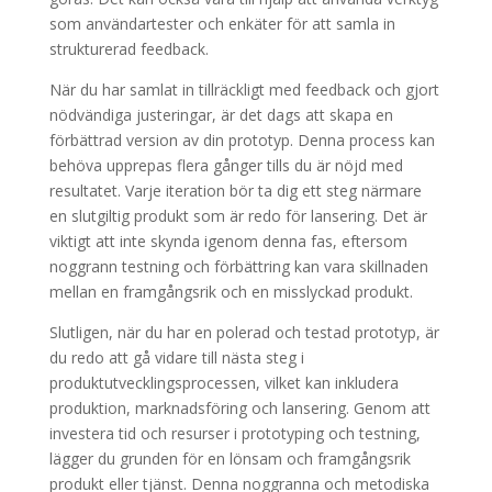
som användartester och enkäter för att samla in
strukturerad feedback.
När du har samlat in tillräckligt med feedback och gjort
nödvändiga justeringar, är det dags att skapa en
förbättrad version av din prototyp. Denna process kan
behöva upprepas flera gånger tills du är nöjd med
resultatet. Varje iteration bör ta dig ett steg närmare
en slutgiltig produkt som är redo för lansering. Det är
viktigt att inte skynda igenom denna fas, eftersom
noggrann testning och förbättring kan vara skillnaden
mellan en framgångsrik och en misslyckad produkt.
Slutligen, när du har en polerad och testad prototyp, är
du redo att gå vidare till nästa steg i
produktutvecklingsprocessen, vilket kan inkludera
produktion, marknadsföring och lansering. Genom att
investera tid och resurser i prototyping och testning,
lägger du grunden för en lönsam och framgångsrik
produkt eller tjänst. Denna noggranna och metodiska