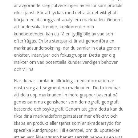
är avgörande steg i utvecklingen av en lönsam produkt
eller tjänst. För att lyckas med detta är det viktigt att
börja med att noggrant analysera marknaden. Genom
att undersöka trender, konkurrenter och
kundbeteenden kan du få en tydlig bild av vad som
efterfrågas. En bra startpunkt är att genomföra en
marknadsundersökning, där du samlar in data genom
enkäter, intervjuer och fokusgrupper. Detta ger dig
insikter om vad potentiella kunder verkligen behöver
och vill ha.
När du har samlat in tillräckligt med information är
nästa steg att segmentera marknaden. Detta innebär
att dela upp marknaden i mindre grupper baserat på
gemensamma egenskaper som demografi, geografi,
beteende och psykografi. Genom att göra detta kan du
rikta dina marknadsföringsinsatser mer effektivt och
skapa en produkt eller tjänst som är skräddarsydd för
specifika kundgrupper. Till exempel, om du upptäcker
att en viss åldersgrupp har ett särskilt behov av en viss