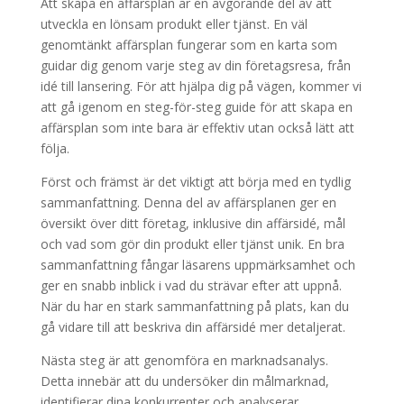
Att skapa en affärsplan är en avgörande del av att
utveckla en lönsam produkt eller tjänst. En väl
genomtänkt affärsplan fungerar som en karta som
guidar dig genom varje steg av din företagsresa, från
idé till lansering. För att hjälpa dig på vägen, kommer vi
att gå igenom en steg-för-steg guide för att skapa en
affärsplan som inte bara är effektiv utan också lätt att
följa.
Först och främst är det viktigt att börja med en tydlig
sammanfattning. Denna del av affärsplanen ger en
översikt över ditt företag, inklusive din affärsidé, mål
och vad som gör din produkt eller tjänst unik. En bra
sammanfattning fångar läsarens uppmärksamhet och
ger en snabb inblick i vad du strävar efter att uppnå.
När du har en stark sammanfattning på plats, kan du
gå vidare till att beskriva din affärsidé mer detaljerat.
Nästa steg är att genomföra en marknadsanalys.
Detta innebär att du undersöker din målmarknad,
identifierar dina konkurrenter och analyserar